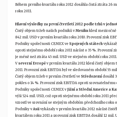
Během prvního kvartálu roku 2012 dosáhla čistá ztráta 26 mil.
roku 2011.
Hlavní výsledky za první čtvrtletí 2012 podle trhů v jedn
Čistý objem tržeb našich podniků v
Mexiku
klesl meziročně 
842 mil. USD v prvním kvartálu roku 2010. Provozní zisk EBI
Podniky společnosti CEMEX ve
Spojených státech
vykázaly
oproti stejnému období roku 2011 nárůst o 35 %. Provozní z
je méně než ztráta 45 mil. USD ve stejném období roku 2011.
V
severní Evropě
v prvním kvartálu 2012 klesl čistý objem 
2011. Provozní zisk EBITDA byl ve sledovaném období 55 mil.
Čistý objem tržeb v prvním čtvrtletí ve
Středozemí
dosáhl 3
pokles o 14 %. Provozní zisk EBITDA oproti srovnatelnému ob
Podniky společnosti CEMEX v
Jižní a Střední Americe a Ka
výši 524 mil. USD, což oproti stejnému období roku 2011 pře
vzrostl ve srovnání se stejným obdobím předchozího roku o 
Podniky v
Asii
vykázaly v prvním kvartálu 2012 nárůst čisté
kvartálem roku 2011 a provozní zisk EBITDA dosáhl 12 mil. 