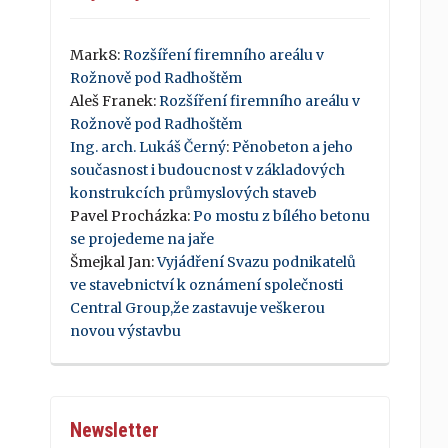
Mark8
:
Rozšíření firemního areálu v
Rožnově pod Radhoštěm
Aleš Franek
:
Rozšíření firemního areálu v
Rožnově pod Radhoštěm
Ing. arch. Lukáš Černý
:
Pěnobeton a jeho
současnost i budoucnost v základových
konstrukcích průmyslových staveb
Pavel Procházka
:
Po mostu z bílého betonu
se projedeme na jaře
Šmejkal Jan
:
Vyjádření Svazu podnikatelů
ve stavebnictví k oznámení společnosti
Central Group,že zastavuje veškerou
novou výstavbu
Newsletter