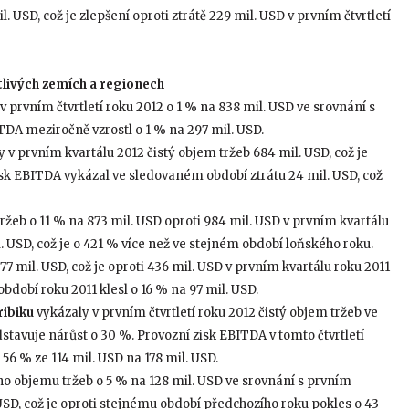
 USD, což je zlepšení oproti ztrátě 229 mil. USD v prvním čtvrtletí
otlivých zemích a regionech
v prvním čtvrtletí roku 2012 o 1 % na 838 mil. USD ve srovnání s
TDA meziročně vzrostl o 1 % na 297 mil. USD.
 v prvním kvartálu 2012 čistý objem tržeb 684 mil. USD, což je
isk EBITDA vykázal ve sledovaném období ztrátu 24 mil. USD, což
tržeb o 11 % na 873 mil. USD oproti 984 mil. USD v prvním kvartálu
 USD, což je o 421 % více než ve stejném období loňského roku.
77 mil. USD, což je oproti 436 mil. USD v prvním kvartálu roku 2011
dobí roku 2011 klesl o 16 % na 97 mil. USD.
ribiku
vykázaly v prvním čtvrtletí roku 2012 čistý objem tržeb ve
dstavuje nárůst o 30 %. Provozní zisk EBITDA v tomto čtvrtletí
56 % ze 114 mil. USD na 178 mil. USD.
ho objemu tržeb o 5 % na 128 mil. USD ve srovnání s prvním
USD, což je oproti stejnému období předchozího roku pokles o 43