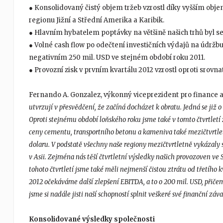
● Konsolidovaný čistý objem tržeb vzrostl díky vyšším obj
regionu Jižní a Střední Amerika a Karibik.
● Hlavním hybatelem poptávky na většině našich trhů byl se
● Volné cash flow po odečtení investičních výdajů na údržbu
negativním 250 mil. USD ve stejném období roku 2011.
● Provozní zisk v prvním kvartálu 2012 vzrostl oproti srovn
Fernando A. Gonzalez, výkonný viceprezident pro finance a 
utvrzují v přesvědčení, že začíná docházet k obratu. Jedná se již o
Oproti stejnému období loňského roku jsme také v tomto čtvrtle
ceny cementu, transportního betonu a kameniva také mezičtvrtletn
dolaru. V podstatě všechny naše regiony mezičtvrtletně vykázaly s
v Asii. Zejména nás těší čtvrtletní výsledky našich provozoven ve
tohoto čtvrtletí jsme také měli nejmenší čistou ztrátu od třetího
2012 očekáváme další zlepšení EBITDA, a to o 200 mil. USD, přič
jsme si nadále jisti naší schopností splnit veškeré své finanční záva
Konsolidované výsledky společnosti