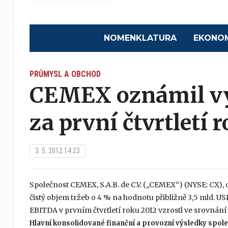
NOMENKLATURA
EKONO
PRŮMYSL A OBCHOD
CEMEX oznámil vý
za první čtvrtletí 
3. 5. 2012 14:23
Společnost CEMEX, S.A.B. de C.V. („CEMEX“) (NYSE: CX), oz
čistý objem tržeb o 4 % na hodnotu přibližně 3,5 mld. U
EBITDA v prvním čtvrtletí roku 2012 vzrostl ve srovnán
Hlavní konsolidované finanční a provozní výsledky spole