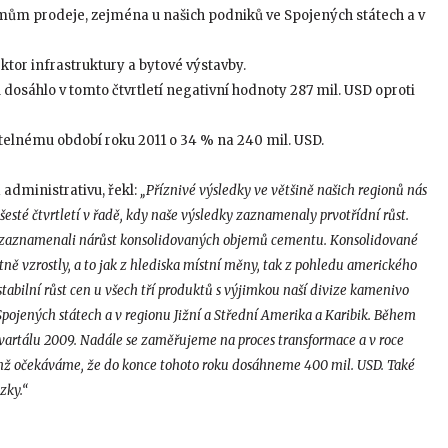
emům prodeje, zejména u našich podniků ve Spojených státech a v
ktor infrastruktury a bytové výstavby.
 dosáhlo v tomto čtvrtletí negativní hodnoty 287 mil. USD oproti
atelnému období roku 2011 o 34 % na 240 mil. USD.
administrativu, řekl:
„Příznivé výsledky ve většině našich regionů nás
 šesté čtvrtletí v řadě, kdy naše výsledky zaznamenaly prvotřídní růst.
tí zaznamenali nárůst konsolidovaných objemů cementu. Konsolidované
ě vzrostly, a to jak z hlediska místní měny, tak z pohledu amerického
tabilní růst cen u všech tří produktů s výjimkou naší divize kamenivo
 Spojených státech a v regionu Jižní a Střední Amerika a Karibik. Během
 kvartálu 2009. Nadále se zaměřujeme na proces transformace a v roce
emž očekáváme, že do konce tohoto roku dosáhneme 400 mil. USD. Také
zky.“