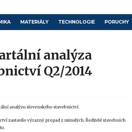
MIKA
MATERIÁLY
TECHNOLOGIE
PORUCHY
artální analýza
bnictví Q2/2014
ální analýzu slovenského stavebnictví.
ictví zastavilo výrazný propad z minulých. Ředitelé stavebních
tu.