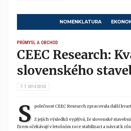
NOMENKLATURA
EKONO
PRŮMYSL A OBCHOD
CEEC Research: Kv
slovenského stave
7. 7. 2014 20:53
S
polečnost CEEC Research zpracovala další kvart
Z jejích výsledků vyplývá, že slovenské stavebn
firem očekávají v letošním roce stabilizaci a návrat k růs