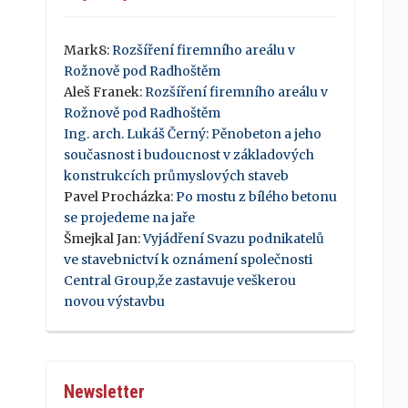
Mark8
:
Rozšíření firemního areálu v
Rožnově pod Radhoštěm
Aleš Franek
:
Rozšíření firemního areálu v
Rožnově pod Radhoštěm
Ing. arch. Lukáš Černý
:
Pěnobeton a jeho
současnost i budoucnost v základových
konstrukcích průmyslových staveb
Pavel Procházka
:
Po mostu z bílého betonu
se projedeme na jaře
Šmejkal Jan
:
Vyjádření Svazu podnikatelů
ve stavebnictví k oznámení společnosti
Central Group,že zastavuje veškerou
novou výstavbu
Newsletter