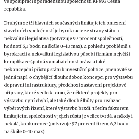
ve spolupráci s poradenskou společnosti KPMG Česká
republika.
Druhým ze tří hlavních současných limitujících omezení
stavebních společností je byrokracie ze strany státu a
nekvalitní legislativa (potvrzuje 97 procent společností,
hodnotí 6,3 bodu na škále 0–10 max). Z pohledu problémů s
byrokracií a nekvalitní legislativou působí firmám největší
komplikace špatná vymahatelnost práva a také
nekoncepční přístup státu k investiční politice. Jmenovitě se
jedná např. o chybějící dlouhodobou koncepci pro výstavbu
dopravní infrastruktury, předchozí zastavení projektové
přípravy, které vedlo k tomu, že některé projekty pro
výstavbu nyní chybí, ale také dlouhé lhůty pro realizaci
výběrových řízení, které výstavbu brzdí. Třetím faktorem
limitujícím společnosti v jejich růstu je velice tvrdá, a někdy i
nekalá, konkurence (potvrzuje 97 procent firem, 6,2 bodu
na škále 0–10 max).