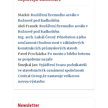
Mark8
:
Rozšíření firemního areálu v
Rožnově pod Radhoštěm
Aleš Franek
:
Rozšíření firemního areálu v
Rožnově pod Radhoštěm
Ing. arch. Lukáš Černý
:
Pěnobeton a jeho
současnost i budoucnost v základových
konstrukcích průmyslových staveb
Pavel Procházka
:
Po mostu z bílého betonu
se projedeme na jaře
Šmejkal Jan
:
Vyjádření Svazu podnikatelů
ve stavebnictví k oznámení společnosti
Central Group,že zastavuje veškerou
novou výstavbu
Newsletter