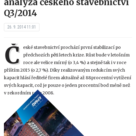
analýza českého stavebnictví
Q3/2014
26. 9. 2014 11:01
Č
eské stavebnictví prochází první stabilizací po
předchozích pěti letech krize. Růst bude v letošním
roce ale velice mírný (o 3,4 %) a stejně tak i v roce
příštím 2015 (o 2,7 %). Díky realizovaným redukcím svých
kapacit hlásí ředitelé firem aktuálně až 88procentní vytížení
svých kapacit, což je pouze o jeden procentní bod méně než
v rekordním roce 2008.