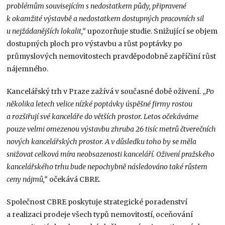
problémům souvisejícím s nedostatkem půdy, připravené
k okamžité výstavbě a nedostatkem dostupných pracovních sil
u nejžádanějších lokalit,“
upozorňuje studie. Snižující se objem
dostupných ploch pro výstavbu a růst poptávky po
průmyslových nemovitostech pravděpodobně zapříčiní růst
nájemného.
Kancelářský trh v Praze zažívá v současné době oživení. „
Po
několika letech velice nízké poptávky úspěšné firmy rostou
a rozšiřují své kanceláře do větších prostor. Letos očekáváme
pouze velmi omezenou výstavbu zhruba 26 tisíc metrů čtverečních
nových kancelářských prostor. A v důsledku toho by se měla
snižovat celková míra neobsazenosti kanceláří. Oživení pražského
kancelářského trhu bude nepochybně následováno také růstem
ceny nájmů,“
očekává CBRE.
Společnost CBRE poskytuje strategické poradenství
a realizaci prodeje všech typů nemovitostí, oceňování