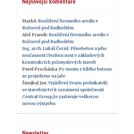
Nejnovější komentáře
Mark8
:
Rozšíření firemního areálu v
Rožnově pod Radhoštěm
Aleš Franek
:
Rozšíření firemního areálu v
Rožnově pod Radhoštěm
Ing. arch. Lukáš Černý
:
Pěnobeton a jeho
současnost i budoucnost v základových
konstrukcích průmyslových staveb
Pavel Procházka
:
Po mostu z bílého betonu
se projedeme na jaře
Šmejkal Jan
:
Vyjádření Svazu podnikatelů
ve stavebnictví k oznámení společnosti
Central Group,že zastavuje veškerou
novou výstavbu
Newsletter