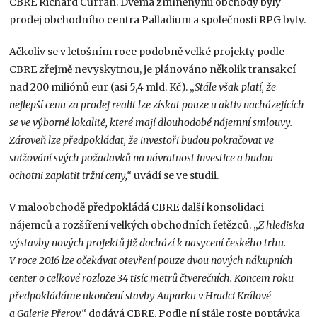
CBRE Richard Curran. Dvěma zmíněnými obchody byly
prodej obchodního centra Palladium a společnosti RPG byty.
Ačkoliv se v letošním roce podobně velké projekty podle
CBRE zřejmě nevyskytnou, je plánováno několik transakcí
nad 200 miliónů eur (asi 5,4 mld. Kč). „
Stále však platí, že
nejlepší cenu za prodej realit lze získat pouze u aktiv nacházejících
se ve výborné lokalitě, které mají dlouhodobé nájemní smlouvy.
Zároveň lze předpokládat, že investoři budou pokračovat ve
snižování svých požadavků na návratnost investice a budou
ochotni zaplatit tržní ceny,“
uvádí se ve studii.
V maloobchodě předpokládá CBRE další konsolidaci
nájemců a rozšíření velkých obchodních řetězců. „
Z hlediska
výstavby nových projektů již dochází k nasycení českého trhu.
V roce 2016 lze očekávat otevření pouze dvou nových nákupních
center o celkové rozloze 34 tisíc metrů čtverečních. Koncem roku
předpokládáme ukončení stavby Auparku v Hradci Králové
a Galerie Přerov,“
dodává CBRE. Podle ní stále roste poptávka