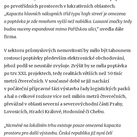
po prvotřídních prostorech v lukrativních oblastech.
„
Kapacita hlavních nákupních tříd typu ́high street ́je omezena
a poptávka je zde mnohem vyšší než nabídka. Luxusní značky tedy
budou nuceny expandovat mimo Pařížskou ulici,“
uvedla dále
firma.
V sektoru průmyslových nemovitostí by mělo být tahounem
rostoucí poptávky především elektronické obchodování,
jehož podíl se neustále zvyšuje. Zvýšit by se měla poptávka
po tzv. XXL projektech, tedy realitách větších než 50 tisíc
metrů čtverečních. V současné době se již nachází
v počáteční přípravné fázi výstavba řady logistických parků
a hal o celkové rozloze více než milión metrů čtverečních,
převážně v oblasti severní a severovýchodní části Prahy,
Lovosicích, Hradci Králové, Hodoníně či Chebu.
„Nicméně na lokálním trhu existuje pouze omezená kapacita
prostoru pro další výstavbu. Česká republika již nyní čelí