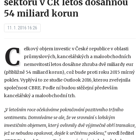
sektoru v ČR letos dosáhnou
54 miliard korun
11. 1. 2016 16:26
C
elkový objem investic v České republice v oblasti
průmyslových, kancelářských a maloobchodních
nemovitostí letos dosáhne zhruba dvě miliardy eur
(přibližně 54 miliard korun), což bude proti roku 2015 mírný
pokles. Vyplývá to ze studie Outlook 2016, kterou zveřejnila
společnost CBRE. Podle ní budou stěžejní především
kancelářský a maloobchodní trh.
„V letošním roce očekáváme pokračování pozitivního tržního
sentimentu. Domníváme se ale, že ve srovnání s loňským
investičním objemem, který ovlivnily dvě výjimečně obří transakce,
jež se nebudou opakovat, dojde k určitému poklesu,“
uvedl ředitel