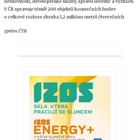
nemovitostí, developerské služby, správu investic a výzkum.
V ČR spravuje téměř 200 objektů komerčních budov
o celkové rozloze zhruba 1,2 miliónu metrů čtverečních.
zpráva ČTK