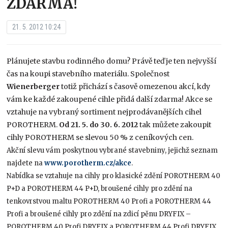
ZDARMA!
21. 5. 2012 10:24
Plánujete stavbu rodinného domu? Právě teď je ten nejvyšší
čas na koupi stavebního materiálu. Společnost
Wienerberger
totiž přichází s časově omezenou akcí, kdy
vám ke každé zakoupené cihle přidá další zdarma! Akce se
vztahuje na vybraný sortiment nejprodávanějších cihel
POROTHERM.
Od 21. 5. do 30. 6. 2012
tak můžete zakoupit
cihly POROTHERM se slevou 50 % z ceníkových cen.
Akční slevu vám poskytnou vybrané stavebniny, jejichž seznam
najdete na
www.porotherm.cz/akce
.
Nabídka se vztahuje na cihly pro klasické zdění POROTHERM 40
P+D a POROTHERM 44 P+D, broušené cihly pro zdění na
tenkovrstvou maltu POROTHERM 40 Profi a POROTHERM 44
Profi a broušené cihly pro zdění na zdicí pěnu DRYFIX –
POROTHERM 40 Profi DRYFIX a POROTHERM 44 Profi DRYFIX.