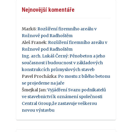
Nejnovější komentáře
Mark8
:
Rozšíření firemního areálu v
Rožnově pod Radhoštěm
Aleš Franek
:
Rozšíření firemního areálu v
Rožnově pod Radhoštěm
Ing. arch. Lukáš Černý
:
Pěnobeton a jeho
současnost i budoucnost v základových
konstrukcích průmyslových staveb
Pavel Procházka
:
Po mostu z bílého betonu
se projedeme na jaře
Šmejkal Jan
:
Vyjádření Svazu podnikatelů
ve stavebnictví k oznámení společnosti
Central Group,že zastavuje veškerou
novou výstavbu