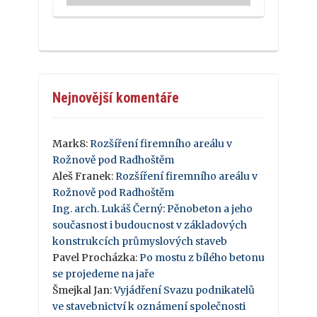
Nejnovější komentáře
Mark8
:
Rozšíření firemního areálu v
Rožnově pod Radhoštěm
Aleš Franek
:
Rozšíření firemního areálu v
Rožnově pod Radhoštěm
Ing. arch. Lukáš Černý
:
Pěnobeton a jeho
současnost i budoucnost v základových
konstrukcích průmyslových staveb
Pavel Procházka
:
Po mostu z bílého betonu
se projedeme na jaře
Šmejkal Jan
:
Vyjádření Svazu podnikatelů
ve stavebnictví k oznámení společnosti