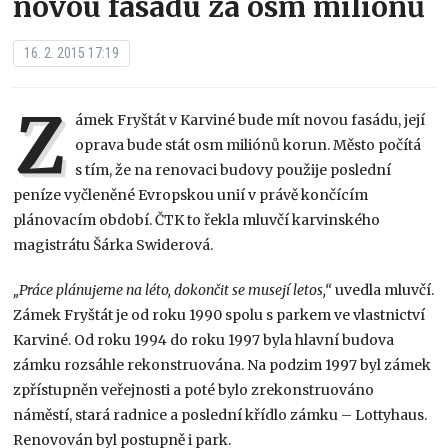
novou fasádu za osm miliónů
16. 2. 2015 17:19
Z
ámek Fryštát v Karviné bude mít novou fasádu, její
oprava bude stát osm miliónů korun. Město počítá
s tím, že na renovaci budovy použije poslední
peníze vyčleněné Evropskou unií v právě končícím
plánovacím období. ČTK to řekla mluvčí karvinského
magistrátu Šárka Swiderová.
„Práce plánujeme na léto, dokončit se musejí letos,“
uvedla mluvčí.
Zámek Fryštát je od roku 1990 spolu s parkem ve vlastnictví
Karviné. Od roku 1994 do roku 1997 byla hlavní budova
zámku rozsáhle rekonstruována. Na podzim 1997 byl zámek
zpřístupněn veřejnosti a poté bylo zrekonstruováno
náměstí, stará radnice a poslední křídlo zámku – Lottyhaus.
Renovován byl postupně i park.