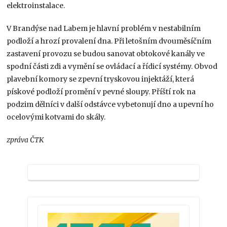
elektroinstalace.
V Brandýse nad Labem je hlavní problém v nestabilním
podloží a hrozí provalení dna. Při letošním dvouměsíčním
zastavení provozu se budou sanovat obtokové kanály ve
spodní části zdi a vymění se ovládací a řídicí systémy. Obvod
plavební komory se zpevní tryskovou injektáží, která
pískové podloží promění v pevné sloupy. Příští rok na
podzim dělníci v další odstávce vybetonují dno a upevní ho
ocelovými kotvami do skály.
zpráva ČTK