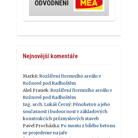
Nejnovější komentáře
Mark8
:
Rozšíření firemního areálu v
Rožnově pod Radhoštěm
Aleš Franek
:
Rozšíření firemního areálu v
Rožnově pod Radhoštěm
Ing. arch. Lukáš Černý
:
Pěnobeton a jeho
současnost i budoucnost v základových
konstrukcích průmyslových staveb
Pavel Procházka
:
Po mostu z bílého betonu
se projedeme na jaře