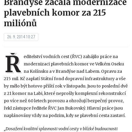
Brandýse začala modernizace
plavebních komor za 215
miliónů
26. 9. 2014 10:27
Ř
editelství vodních cest (ŘVC) zahájilo práce na
modernizaci plavebních komor ve Velkém Oseku
na Kolínsku a v Brandýse nad Labem. Opravu za
215 mil. Kč zaplatí Státní fond dopravní infrastruktury a vše
by mělo být hotovo příští rok v listopadu. Jsou to poslední dvě
z 21 komor na Labi, které neprošly komplexní rekonstrukcí
po více než 60 letech provozu a ohrožují bezpečný provoz,
řekl zástupce ředitele ŘVC Jan Bukovský. Hlavní práce jsou
naplánovány vždy na podzim, kdy se plavební cesta zastaví.
„Dosažení kvalitní splavnosti vodní cesty v blízké budoucnosti