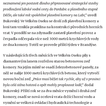
neznamená jen postavit dlouho připravované strategické stavby
prodloužení labské vodní cesty do Pardubic a plavebního stupně
Děčín, ale také mít spolehlivé plavební komory na Labi,“
uvedl
Bukovský. Ve Velkém Oseku se drolí zdi plavební komory a
loni tam vznikla prasklina na konstrukci původních horních
vrat. V pondělí se na zdymadle zastavil plavební provoz a
čerpadla odčerpala více než 3000 metrů krychlových vody
ze dna komory. Totéž se provede příští týden v Brandýse.
V následujících třech měsících ve Velkém Oseku pily s
diamantovým lanem rozřežou starou betonovou zeď
komory. Na jejím místě se osadí železobetonové panely, za
něž se nalije 1000 metrů krychlových betonu, který vytvoří
novou boční zeď.
„Práce musí běžet tak rychle, aby už v prosinci
byla celá stěna hotová a opět mohly proplouvat lodě,“
dodal
Bukovský. Příští rok se za dva měsíce vymění i druhá zeď
komory, osadí se nová ocelová vrata držící horní vodu a
vymění se veškerá ovládací hydraulická technologie a