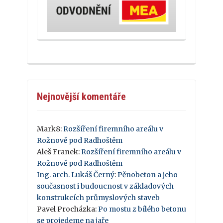
Nejnovější komentáře
Mark8
:
Rozšíření firemního areálu v
Rožnově pod Radhoštěm
Aleš Franek
:
Rozšíření firemního areálu v
Rožnově pod Radhoštěm
Ing. arch. Lukáš Černý
:
Pěnobeton a jeho
současnost i budoucnost v základových
konstrukcích průmyslových staveb
Pavel Procházka
:
Po mostu z bílého betonu
se projedeme na jaře