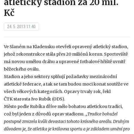
atletický stadion za 20 mil.
Kč
24. 5. 2013 11:40
Ve Slaném na Kladensku otevřeli opravený atletický stadion,
jehož rekonstrukce stála přes 20 miliónů korun. Sportoviště
má novou umělou dráhu a upravené fotbalové hřiště uvnitř
běžeckého oválu.
Stadion a jeho sektory splňují požadavky mezinárodní
atletické federace, a tak se tam budou moci konat soutěže ve
všech věkových kategoriích. Opravy trvaly rok, řekl
ČTK starosta Ivo Rubík (ODS).
Město podle Rubíka dříve mělo bohatou atletickou tradici,
což byl jeden z důvodů oprav stadionu. „
Tradice bohužel
postupně zmizela kvůli devastaci tohoto krásného areálu. Druhým
důvodem je, že atletika je královna sportu a je základem umění pro