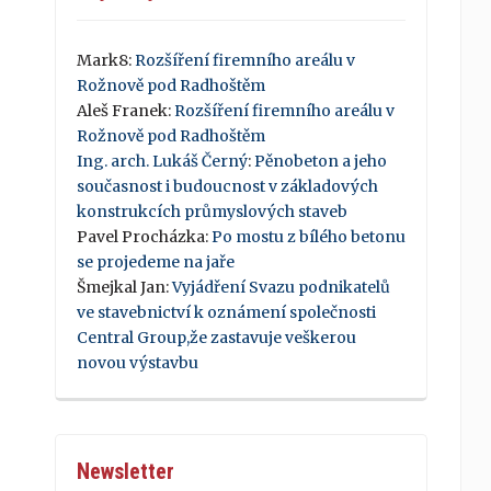
Mark8
:
Rozšíření firemního areálu v
Rožnově pod Radhoštěm
Aleš Franek
:
Rozšíření firemního areálu v
Rožnově pod Radhoštěm
Ing. arch. Lukáš Černý
:
Pěnobeton a jeho
současnost i budoucnost v základových
konstrukcích průmyslových staveb
Pavel Procházka
:
Po mostu z bílého betonu
se projedeme na jaře
Šmejkal Jan
:
Vyjádření Svazu podnikatelů
ve stavebnictví k oznámení společnosti
Central Group,že zastavuje veškerou
novou výstavbu
Newsletter