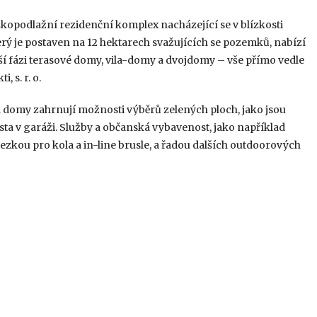
ízkopodlažní rezidenční komplex nacházející se v blízkosti
rý je postaven na 12 hektarech svažujících se pozemků, nabízí
ší fázi terasové domy, vila-domy a dvojdomy – vše přímo vedle
 s. r. o.
a domy zahrnují možnosti výběrů zelených ploch, jako jsou
ta v garáži. Služby a občanská vybavenost, jako například
 stezkou pro kola a in-line brusle, a řadou dalších outdoorových