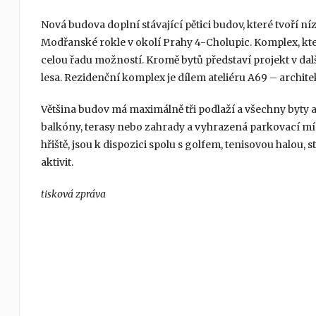
Nová budova doplní stávající pětici budov, které tvoří n
Modřanské rokle v okolí Prahy 4-Cholupic. Komplex, kte
celou řadu možností. Kromě bytů představí projekt v dal
lesa. Rezidenční komplex je dílem ateliéru A69 – architekti,
Většina budov má maximálně tři podlaží a všechny byty 
balkóny, terasy nebo zahrady a vyhrazená parkovací mís
hřiště, jsou k dispozici spolu s golfem, tenisovou halou,
aktivit.
tisková zpráva