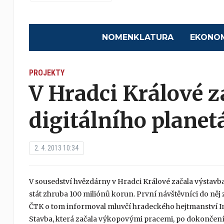
NOMENKLATURA
EKONO
PROJEKTY
V Hradci Králové z
digitálního planet
2. 4. 2013 10:34
V sousedství hvězdárny v Hradci Králové začala výstavba
stát zhruba 100 miliónů korun. První návštěvníci do něj 
ČTK o tom informoval mluvčí hradeckého hejtmanství I
Stavba, která začala výkopovými pracemi, po dokončení