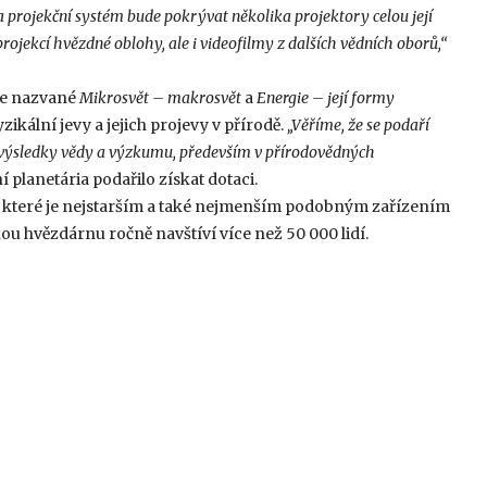
a projekční systém bude pokrývat několika projektory celou její
ojekcí hvězdné oblohy, ale i videofilmy z dalších vědních oborů,“
ce nazvané
Mikrosvět – makrosvět
a
Energie – její formy
zikální jevy a jejich projevy v přírodě.
„Věříme, že se podaří
 o výsledky vědy a výzkumu, především v přírodovědných
 planetária podařilo získat dotaci.
, které je nejstarším a také nejmenším podobným zařízením
u hvězdárnu ročně navštíví více než 50 000 lidí.