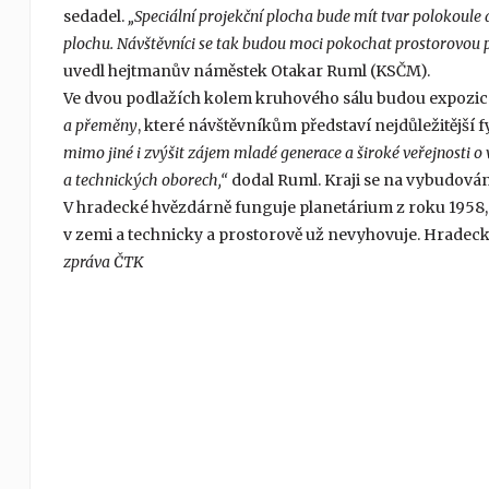
sedadel.
„Speciální projekční plocha bude mít tvar polokoule 
plochu. Návštěvníci se tak budou moci pokochat prostorovou pr
uvedl hejtmanův náměstek Otakar Ruml (KSČM).
Ve dvou podlažích kolem kruhového sálu budou expozi
a přeměny
, které návštěvníkům představí nejdůležitější fy
mimo jiné i zvýšit zájem mladé generace a široké veřejnosti
a technických oborech,“
dodal Ruml. Kraji se na vybudování
V hradecké hvězdárně funguje planetárium z roku 1958
v zemi a technicky a prostorově už nevyhovuje. Hradecko
zpráva ČTK