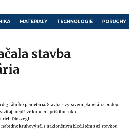
MIKA
MATERIÁLY
TECHNOLOGIE
PORUCHY
ačala stavba
ária
 digitálního planetária. Stavba a vybavení planetária budou
zavítají nejdříve koncem příštího roku.
mrich Dioszegi.
 nabídne kruhový sál s nakloněným hledištěm s až stovkou