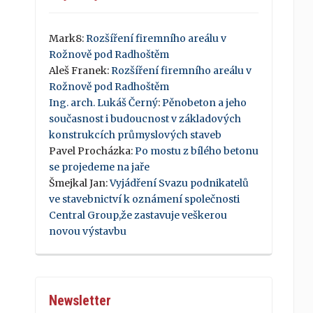
Mark8
:
Rozšíření firemního areálu v
Rožnově pod Radhoštěm
Aleš Franek
:
Rozšíření firemního areálu v
Rožnově pod Radhoštěm
Ing. arch. Lukáš Černý
:
Pěnobeton a jeho
současnost i budoucnost v základových
konstrukcích průmyslových staveb
Pavel Procházka
:
Po mostu z bílého betonu
se projedeme na jaře
Šmejkal Jan
:
Vyjádření Svazu podnikatelů
ve stavebnictví k oznámení společnosti
Central Group,že zastavuje veškerou
novou výstavbu
Newsletter