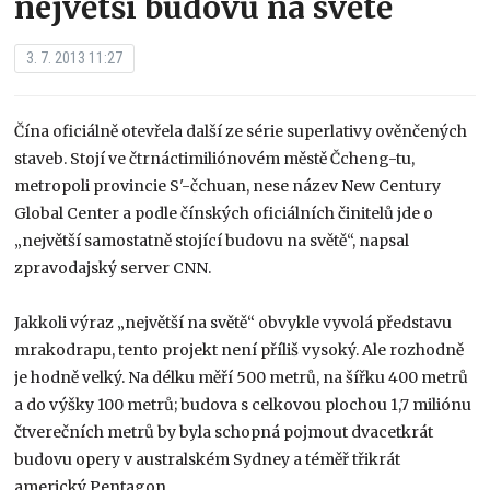
největší budovu na světě
3. 7. 2013 11:27
Čína oficiálně otevřela další ze série superlativy ověnčených
staveb. Stojí ve čtrnáctimiliónovém městě Čcheng-tu,
metropoli provincie S'-čchuan, nese název New Century
Global Center a podle čínských oficiálních činitelů jde o
„největší samostatně stojící budovu na světě“, napsal
zpravodajský server CNN.
Jakkoli výraz „největší na světě“ obvykle vyvolá představu
mrakodrapu, tento projekt není příliš vysoký. Ale rozhodně
je hodně velký. Na délku měří 500 metrů, na šířku 400 metrů
a do výšky 100 metrů; budova s celkovou plochou 1,7 miliónu
čtverečních metrů by byla schopná pojmout dvacetkrát
budovu opery v australském Sydney a téměř třikrát
americký Pentagon.