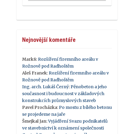
Nejnovější komentáře
Mark8
:
Rozšíření firemního areálu v
Rožnově pod Radhoštěm
Aleš Franek
:
Rozšíření firemního areálu v
Rožnově pod Radhoštěm
Ing. arch. Lukáš Černý
:
Pěnobeton a jeho
současnost i budoucnost v základových
konstrukcích průmyslových staveb
Pavel Procházka
:
Po mostu z bílého betonu
se projedeme na jaře
Šmejkal Jan
:
Vyjádření Svazu podnikatelů
ve stavebnictví k oznámení společnosti