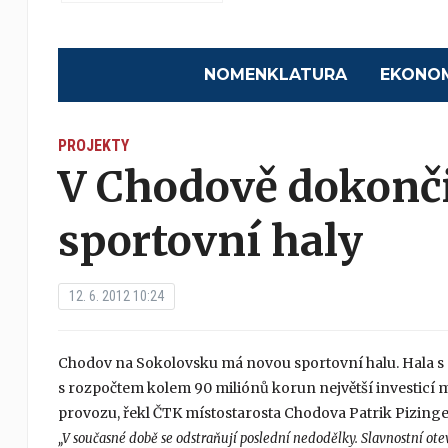
NOMENKLATURA
EKONO
PROJEKTY
V Chodově dokonči
sportovní haly
12. 6. 2012 10:24
Chodov na Sokolovsku má novou sportovní halu. Hala s 
s rozpočtem kolem 90 miliónů korun největší investicí 
provozu, řekl ČTK místostarosta Chodova Patrik Pizin
„V současné době se odstraňují poslední nedodělky. Slavnostní ote