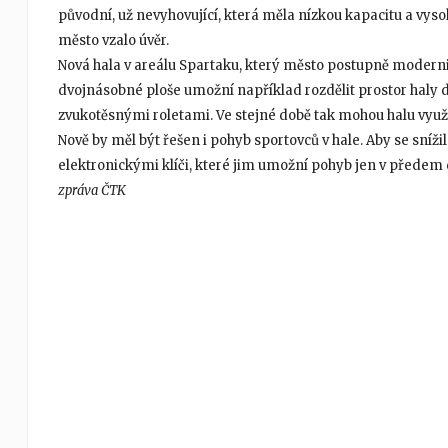
původní, už nevyhovující, která měla nízkou kapacitu a vys
město vzalo úvěr.
Nová hala v areálu Spartaku, který město postupně modernizu
dvojnásobné ploše umožní například rozdělit prostor haly 
zvukotěsnými roletami. Ve stejné době tak mohou halu využív
Nově by měl být řešen i pohyb sportovců v hale. Aby se sní
elektronickými klíči, které jim umožní pohyb jen v předem
zpráva ČTK