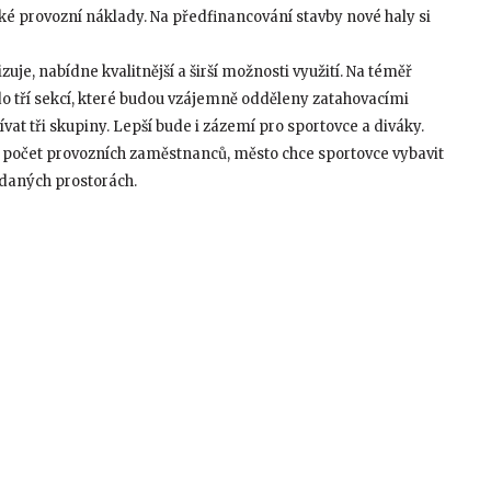
oké provozní náklady. Na předfinancování stavby nové haly si
je, nabídne kvalitnější a širší možnosti využití. Na téměř
do tří sekcí, které budou vzájemně odděleny zatahovacími
at tři skupiny. Lepší bude i zázemí pro sportovce a diváky.
žil počet provozních zaměstnanců, město chce sportovce vybavit
 daných prostorách.