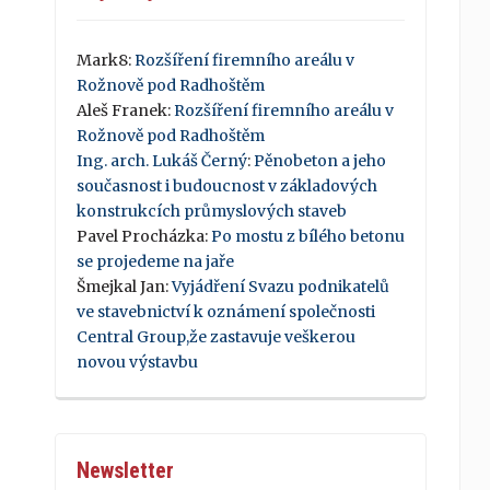
Mark8
:
Rozšíření firemního areálu v
Rožnově pod Radhoštěm
Aleš Franek
:
Rozšíření firemního areálu v
Rožnově pod Radhoštěm
Ing. arch. Lukáš Černý
:
Pěnobeton a jeho
současnost i budoucnost v základových
konstrukcích průmyslových staveb
Pavel Procházka
:
Po mostu z bílého betonu
se projedeme na jaře
Šmejkal Jan
:
Vyjádření Svazu podnikatelů
ve stavebnictví k oznámení společnosti
Central Group,že zastavuje veškerou
novou výstavbu
Newsletter