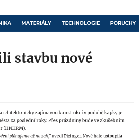
MIKA
MATERIÁLY
TECHNOLOGIE
PORUCHY
li stavbu nové
architektonicky zajímavou konstrukcí v podobě kapky je
města za poslední roky. Přes prázdniny bude ve zkušebním
ger (HNHRM).
vření plánujeme až na září,“
uvedl Pizinger. Nové hale ustoupila