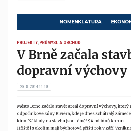
NOMENKLATURA
EKONO
PROJEKTY
PRŮMYSL A OBCHOD
,
V Brně začala stav
dopravní výchovy
28. 8. 2014 11:10
Město Brno začalo stavět areál dopravní výchovy, který m
odpočinkové zóny Riviéra, kde je dnes zchátralý zámeček,
kino. Náklady na stavbu jsou téměř 94 miliónů korun.
Hřiště i s okolím mají být hotová příští rok v září. Vznik