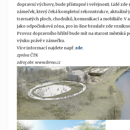
dopravní výchovy, bude přístupné i veřejnosti. Lidé zde 
zámeček, který čeká kompletní rekonstrukce, aktuálně je 
travnatých ploch, chodníků, komunikací a mobiliáře. V a
jako odpočinková zóna, pro in-line bruslaře zde vznikne
Provoz dopravního hřiště bude mít na starost městská pol
výuku právě v zámečku.
Více informací najdete např.
zde
.
zpráva ČTK
zdroj obr. www.ibrno.cz