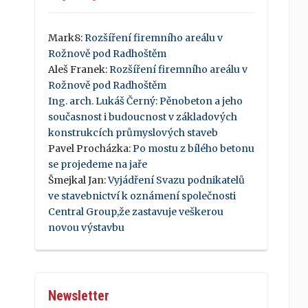
Mark8
:
Rozšíření firemního areálu v
Rožnově pod Radhoštěm
Aleš Franek
:
Rozšíření firemního areálu v
Rožnově pod Radhoštěm
Ing. arch. Lukáš Černý
:
Pěnobeton a jeho
současnost i budoucnost v základových
konstrukcích průmyslových staveb
Pavel Procházka
:
Po mostu z bílého betonu
se projedeme na jaře
Šmejkal Jan
:
Vyjádření Svazu podnikatelů
ve stavebnictví k oznámení společnosti
Central Group,že zastavuje veškerou
novou výstavbu
Newsletter