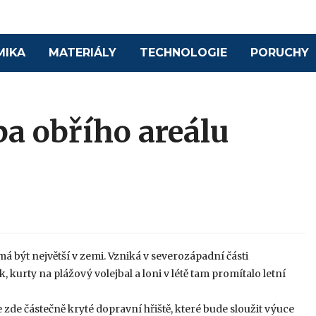
MIKA
MATERIÁLY
TECHNOLOGIE
PORUCHY
ba obřího areálu
á být největší v zemi. Vzniká v severozápadní části
 kurty na plážový volejbal a loni v létě tam promítalo letní
ne zde částečně kryté dopravní hřiště, které bude sloužit výuce