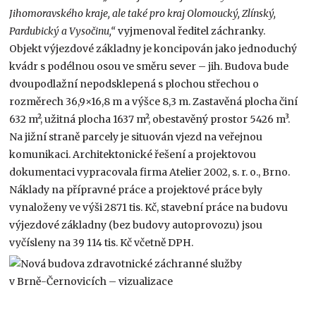
Jihomoravského kraje, ale také pro kraj Olomoucký, Zlínský,
Pardubický a Vysočinu,“
vyjmenoval ředitel záchranky.
Objekt výjezdové základny je koncipován jako jednoduchý
kvádr s podélnou osou ve směru sever – jih. Budova bude
dvoupodlažní nepodsklepená s plochou střechou o
rozměrech 36,9×16,8 m a výšce 8,3 m. Zastavěná plocha činí
632 m², užitná plocha 1637 m², obestavěný prostor 5426 m³.
Na jižní straně parcely je situován vjezd na veřejnou
komunikaci. Architektonické řešení a projektovou
dokumentaci vypracovala firma Atelier 2002, s. r. o., Brno.
Náklady na přípravné práce a projektové práce byly
vynaloženy ve výši 2871 tis. Kč, stavební práce na budovu
výjezdové základny (bez budovy autoprovozu) jsou
vyčísleny na 39 114 tis. Kč včetně DPH.