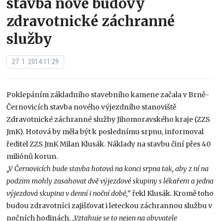
stavba nové budovy
zdravotnické záchranné
služby
27. 1. 2014 11:29
Poklepáním základního stavebního kamene začala v Brně-
Černovicích stavba nového výjezdního stanoviště
Zdravotnické záchranné služby Jihomoravského kraje (ZZS
JmK). Hotová by měla být k poslednímu srpnu, informoval
ředitel ZZS JmK Milan Klusák. Náklady na stavbu činí přes 40
miliónů korun.
„V Černovicích bude stavba hotová na konci srpna tak, aby z ní na
podzim mohly zasahovat dvě výjezdové skupiny s lékařem a jedna
výjezdová skupina v denní i noční době,“
řekl Klusák. Kromě toho
budou zdravotníci zajišťovat i leteckou záchrannou službu v
nočních hodinách.
„Vztahuje se to nejen na obyvatele