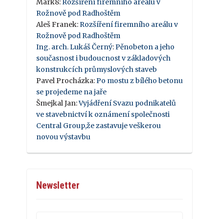
Mark8
:
Rozšíření firemního areálu v
Rožnově pod Radhoštěm
Aleš Franek
:
Rozšíření firemního areálu v
Rožnově pod Radhoštěm
Ing. arch. Lukáš Černý
:
Pěnobeton a jeho
současnost i budoucnost v základových
konstrukcích průmyslových staveb
Pavel Procházka
:
Po mostu z bílého betonu
se projedeme na jaře
Šmejkal Jan
:
Vyjádření Svazu podnikatelů
ve stavebnictví k oznámení společnosti
Central Group,že zastavuje veškerou
novou výstavbu
Newsletter