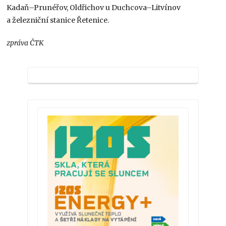
Kadaň–Prunéřov, Oldřichov u Duchcova–Litvínov
a železniční stanice Řetenice.
zpráva ČTK