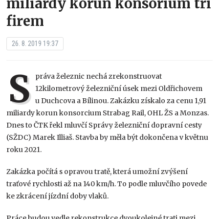
miliardy korun konsorium tří
firem
26. 8. 2019 19:37
S
práva železnic nechá zrekonstruovat
12kilometrový železniční úsek mezi Oldřichovem
u Duchcova a Bílinou. Zakázku získalo za cenu 1,91
miliardy korun konsorcium Strabag Rail, OHL ŽS a Monzas.
Dnes to ČTK řekl mluvčí Správy železniční dopravní cesty
(SŽDC) Marek Illiaš. Stavba by měla být dokončena v květnu
roku 2021.
Zakázka počítá s opravou tratě, která umožní zvýšení
traťové rychlosti až na 140 km/h. To podle mluvčího povede
ke zkrácení jízdní doby vlaků.
Práce budou vedle rekonstrukce dvoukolejné trati mezi