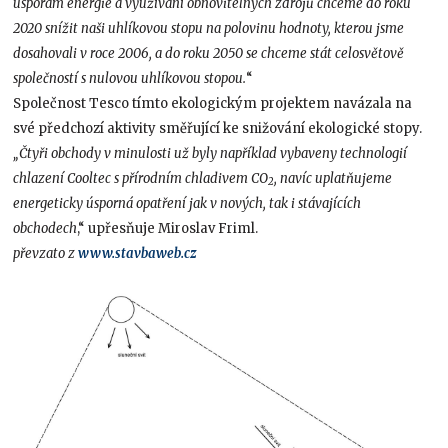
úsporám energie a využívání obnovitelných zdrojů chceme do roku
2020 snížit naši uhlíkovou stopu na polovinu hodnoty, kterou jsme
dosahovali v roce 2006, a do roku 2050 se chceme stát celosvětově
společností s nulovou uhlíkovou stopou.
“
Společnost Tesco tímto ekologickým projektem navázala na
své předchozí aktivity směřující ke snižování ekologické stopy.
„Čtyři obchody v minulosti už byly například vybaveny technologií
chlazení Cooltec s přírodním chladivem CO
, navíc uplatňujeme
2
energeticky úsporná opatření jak v nových, tak i stávajících
obchodech
,“ upřesňuje Miroslav Friml.
převzato z
www.stavbaweb.cz