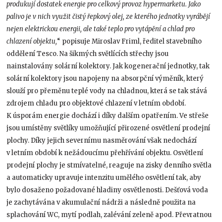
produkují dostatek energie pro celkový provoz hypermarketu. Jako
palivo je v nich využit čistý řepkový olej, ze kterého jednotky vyrábějí
nejen elektrickou energii, ale také teplo pro vytápění a chlad pro
chlazení objektu,
“ popisuje Miroslav Friml, ředitel stavebního
oddělení Tesco. Na šikmých světlících střechy jsou
nainstalovány solární kolektory. Jak kogenerační jednotky, tak
solární kolektory jsou napojeny na absorpční výměník, který
slouží pro přeměnu teplé vody na chladnou, která se tak stává
zdrojem chladu pro objektové chlazení v letním období.
K úsporám energie dochází i díky dalším opatřením. Ve střeše
jsou umístěny světlíky umožňující přirozené osvětlení prodejní
plochy. Díky jejich severnímu nasměrování však nedochází
v letním období k nežádoucímu přehřívání objektu. Osvětlení
prodejní plochy je stmívatelné, reaguje na zisky denního světla
a automaticky upravuje intenzitu umělého osvětlení tak, aby
bylo dosaženo požadované hladiny osvětlenosti. Dešťová voda
je zachytávána v akumulační nádrži a následně použita na
splachování WC, mytí podlah, zalévání zeleně apod. Převratnou