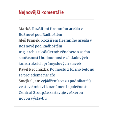
Nejnovější komentáře
Mark8
:
Rozšíření firemního areálu v
Rožnově pod Radhoštěm
Aleš Franek
:
Rozšíření firemního areálu v
Rožnově pod Radhoštěm
Ing. arch. Lukáš Černý
:
Pěnobeton a jeho
současnost i budoucnost v základových
konstrukcích průmyslových staveb
Pavel Procházka
:
Po mostu z bílého betonu
se projedeme na jaře
Šmejkal Jan
:
Vyjádření Svazu podnikatelů
ve stavebnictví k oznámení společnosti
Central Group,že zastavuje veškerou
novou výstavbu