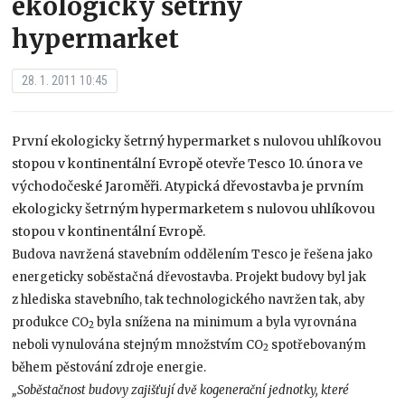
ekologicky šetrný
hypermarket
28. 1. 2011 10:45
První ekologicky šetrný hypermarket s nulovou uhlíkovou
stopou v kontinentální Evropě otevře Tesco 10. února ve
východočeské Jaroměři. Atypická dřevostavba je prvním
ekologicky šetrným hypermarketem s nulovou uhlíkovou
stopou v kontinentální Evropě.
Budova navržená stavebním oddělením Tesco je řešena jako
energeticky soběstačná dřevostavba. Projekt budovy byl jak
z hlediska stavebního, tak technologického navržen tak, aby
produkce CO
byla snížena na minimum a byla vyrovnána
2
neboli vynulována stejným množstvím CO
spotřebovaným
2
během pěstování zdroje energie.
„Soběstačnost budovy zajišťují dvě kogenerační jednotky, které