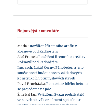
Nejnovější komentáře
Mark8
:
Rozšíření firemního areálu v
Rožnově pod Radhoštěm
Aleš Franek
:
Rozšíření firemního areálu v
Rožnově pod Radhoštěm
Ing. arch. Lukáš Černý
:
Pěnobeton a jeho
současnost i budoucnost v základových
konstrukcích průmyslových staveb
Pavel Procházka
:
Po mostu z bílého betonu
se projedeme na jaře
Šmejkal Jan
:
Vyjádření Svazu podnikatelů
ve stavebnictví k oznámení společnosti