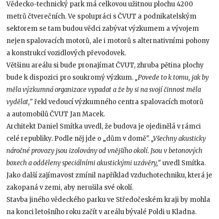
Vědecko-technický park má celkovou užitnou plochu 4200
metrů čtverečních. Ve spolupráci s ČVUT a podnikatelským
sektorem se tam budou vědci zabývat výzkumem a vývojem
nejen spalovacích motorů, ale i motorů s alternativními pohony
a konstrukcí vozidlových převodovek.
Většinu areálu si bude pronajímat ČVUT, zhruba pětina plochy
bude k dispozici pro soukromý výzkum.
„Povede to k tomu, jak by
měla výzkumná organizace vypadat a že by si na svojí činnost měla
vydělat,
" řekl vedoucí výzkumného centra spalovacích motorů
a automobilů ČVUT Jan Macek.
Architekt Daniel Smítka uvedl, že budova je ojedinělá v rámci
celé republiky. Podle něj jde o „dům v domě".
„Všechny akusticky
náročné provozy jsou izolovány od vnějšího okolí. Jsou v betonových
boxech a odděleny speciálními akustickými uzávěry,
" uvedl Smítka.
Jako další zajímavost zmínil například vzduchotechniku, která je
zakopaná v zemi, aby nerušila své okolí.
Stavba jiného vědeckého parku ve Středočeském kraji by mohla
na konci letošního roku začít v areálu bývalé Poldi u Kladna.