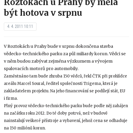
Roztokách u Prahy by měla
být hotova v srpnu
4. 4. 2011 10:11
V Roztokách u Prahy bude v srpnu dokončena stavba
vědecko-technického parku za půl miliardy korun. Vědci se
v něm budou zabývat zejména výzkumem a vývojem
spalovacích motorů pro automobily.
Zaměstnáno tam bude zhruba 150 vědců, řekl ČTK při prohlídce
areálu Marcel Soural, ředitel společnosti Trigema, která je
zakladatelem projektu. Na jeho financování se podílejí stát, EU
i firma.
Plný provoz vědecko-technického parku bude podle něj zahájen
na začátku roku 2012. Do té doby potrvá, než v budově
nainstalují veškeré přístroje a vybavení, jehož cena se odhaduje
na 150 miliónů korun.