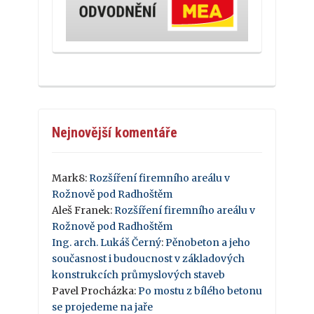
Nejnovější komentáře
Mark8
:
Rozšíření firemního areálu v
Rožnově pod Radhoštěm
Aleš Franek
:
Rozšíření firemního areálu v
Rožnově pod Radhoštěm
Ing. arch. Lukáš Černý
:
Pěnobeton a jeho
současnost i budoucnost v základových
konstrukcích průmyslových staveb
Pavel Procházka
:
Po mostu z bílého betonu
se projedeme na jaře