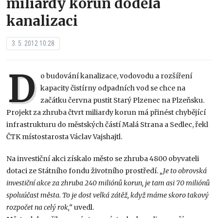
miliardy korun dodělá
kanalizaci
3. 5. 2012 10:28
D
o budování kanalizace, vodovodu a rozšíření
kapacity čistírny odpadních vod se chce na
začátku června pustit Starý Plzenec na Plzeňsku.
Projekt za zhruba čtvrt miliardy korun má přinést chybějící
infrastrukturu do městských částí Malá Strana a Sedlec, řekl
ČTK místostarosta Václav Vajshajtl.
Na investiční akci získalo město se zhruba 4800 obyvateli
dotaci ze Státního fondu životního prostředí.
„Je to obrovská
investiční akce za zhruba 240 miliónů korun, je tam asi 70 miliónů
spoluúčast města. To je dost velká zátěž, když máme skoro takový
rozpočet na celý rok,“
uvedl.