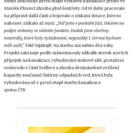
Město dokončilo první etapu výstavby kanalizace přímo ve
Starém Plzenci zhruba před šesti lety. Od té doby pracovalo
na přípravě další části a bojovalo o získání dotace, kterou
nakonec získalo až nyní.
„Teď jsme v poslední fázi, čekáme na
podpis smlouvy se státním fondem. Dodali jsme všechny
materiály, které byly vyžadované, nejpozději 1. června bychom
měli začít,“
řekl Vajshajtl. Na stavbu má město dva roky.
Projekt zahrnuje podle místostarosty několik stovek nových
přípojek na kanalizaci, vybudování stokové sítě, protažení
vodovodu v části Sedlece a zhruba dvojnásobné zvýšení
kapacity současné čistírny odpadních vod, která byla
vybudována už v první etapě stavby kanalizace.
zpráva ČTK