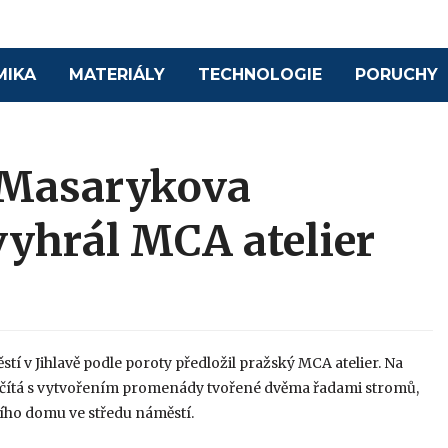
MIKA
MATERIÁLY
TECHNOLOGIE
PORUCHY
 Masarykova
vyhrál MCA atelier
tí v Jihlavě podle poroty předložil pražský MCA atelier. Na
očítá s vytvořením promenády tvořené dvěma řadami stromů,
ího domu ve středu náměstí.