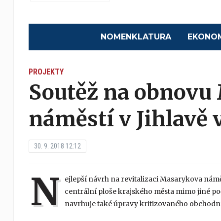
NOMENKLATURA
EKONO
PROJEKTY
Soutěž na obnovu
náměstí v Jihlavě 
30. 9. 2018 12:12
N
ejlepší návrh na revitalizaci Masarykova náměs
centrální ploše krajského města mimo jiné p
navrhuje také úpravy kritizovaného obchodn