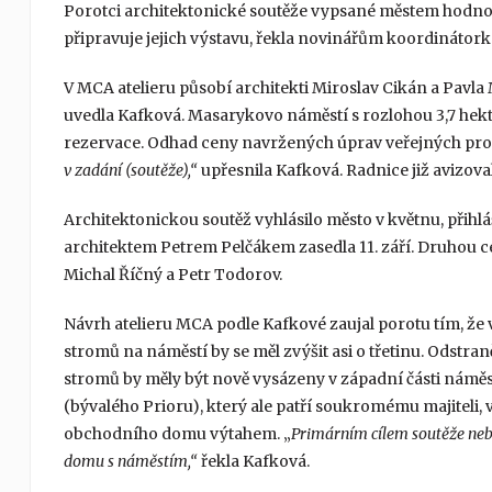
Porotci architektonické soutěže vypsané městem hodnoti
připravuje jejich výstavu, řekla novinářům koordinátor
V MCA atelieru působí architekti Miroslav Cikán a Pavla 
uvedla Kafková. Masarykovo náměstí s rozlohou 3,7 hekta
rezervace. Odhad ceny navržených úprav veřejných prost
v zadání (soutěže),“
upřesnila Kafková. Radnice již avizova
Architektonickou soutěž vyhlásilo město v květnu, přihl
architektem Petrem Pelčákem zasedla 11. září. Druhou cen
Michal Říčný a Petr Todorov.
Návrh atelieru MCA podle Kafkové zaujal porotu tím, že 
stromů na náměstí by se měl zvýšit asi o třetinu. Odstra
stromů by měly být nově vysázeny v západní části náměs
(bývalého Prioru), který ale patří soukromému majitel
obchodního domu výtahem. „
Primárním cílem soutěže neby
domu s náměstím,“
řekla Kafková.