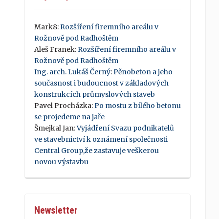
Mark8
:
Rozšíření firemního areálu v
Rožnově pod Radhoštěm
Aleš Franek
:
Rozšíření firemního areálu v
Rožnově pod Radhoštěm
Ing. arch. Lukáš Černý
:
Pěnobeton a jeho
současnost i budoucnost v základových
konstrukcích průmyslových staveb
Pavel Procházka
:
Po mostu z bílého betonu
se projedeme na jaře
Šmejkal Jan
:
Vyjádření Svazu podnikatelů
ve stavebnictví k oznámení společnosti
Central Group,že zastavuje veškerou
novou výstavbu
Newsletter