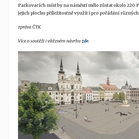
Parkovacích míst by na náměstí mělo zůstat okolo 220. P
jejich plochu příležitostně využít i pro pořádání různých
zpráva ČTK
Více o soutěži i vítězném návrhu
zde
.