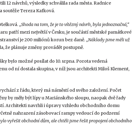
li 12 návrhů, výsledky schválila rada města. Radnice
ka soutěže Tereza Kafková.
Melková. „
Shoda na tom, že je to vítězný návrh, byla jednoznačná,“
ru patří mezi největší v Česku, je součástí městské památkové
ranství je 200 miliónů korun bez daně. „
Náklady jsme měli už
la, že plánuje změny provádět postupně.
ášky bylo možné posílat do 10. srpna. Porota vedená
u od ní dostala skupina, v níž jsou architekti Miloš Klement,
vychází z řádu, který má náměstí od svého založení. Počet
něny by měly být lípy u Mariánského sloupu, naopak dvě řady
tí. Architekti navrhli i úpravy vzhledu obchodního domu
i, včetně nahrazení zásobovací rampy vedoucí do podzemí
lo vyřešit obchodní dům, ale chtěli jsme řešit propojení obchodního