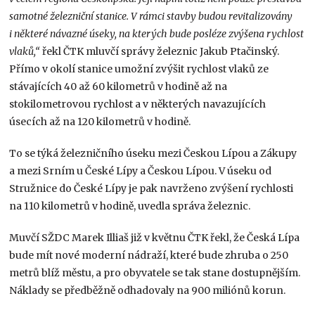
samotné železniční stanice. V rámci stavby budou revitalizovány
i některé návazné úseky, na kterých bude posléze zvýšena rychlost
vlaků,“
řekl ČTK mluvčí správy železnic Jakub Ptačinský.
Přímo v okolí stanice umožní zvýšit rychlost vlaků ze
stávajících 40 až 60 kilometrů v hodině až na
stokilometrovou rychlost a v některých navazujících
úsecích až na 120 kilometrů v hodině.
To se týká železničního úseku mezi Českou Lípou a Zákupy
a mezi Srním u České Lípy a Českou Lípou. V úseku od
Stružnice do České Lípy je pak navrženo zvýšení rychlosti
na 110 kilometrů v hodině, uvedla správa železnic.
Muvčí SŽDC Marek Illiaš již v květnu ČTK řekl, že Česká Lípa
bude mít nové moderní nádraží, které bude zhruba o 250
metrů blíž městu, a pro obyvatele se tak stane dostupnějším.
Náklady se předběžně odhadovaly na 900 miliónů korun.