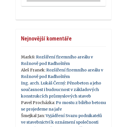
Nejnovější komentáře
Mark8
:
Rozšíření firemního areálu v
Rožnově pod Radhoštěm
Aleš Franek
:
Rozšíření firemního areálu v
Rožnově pod Radhoštěm
Ing. arch. Lukáš Černý
:
Pěnobeton a jeho
současnost i budoucnost v základových
konstrukcích průmyslových staveb
Pavel Procházka
:
Po mostu z bílého betonu
se projedeme na jaře
Šmejkal Jan
:
Vyjádření Svazu podnikatelů
ve stavebnictví k oznámení společnosti