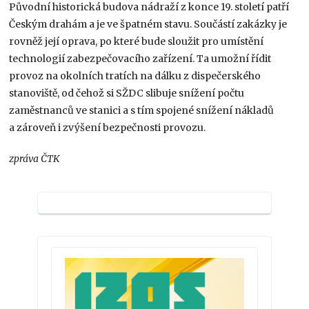
Původní historická budova nádraží z konce 19. století patří
Českým drahám a je ve špatném stavu. Součástí zakázky je
rovněž její oprava, po které bude sloužit pro umístění
technologií zabezpečovacího zařízení. Ta umožní řídit
provoz na okolních tratích na dálku z dispečerského
stanoviště, od čehož si SŽDC slibuje snížení počtu
zaměstnanců ve stanici a s tím spojené snížení nákladů
a zároveň i zvýšení bezpečnosti provozu.
zpráva ČTK