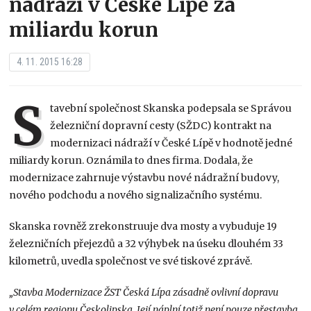
nádraží v České Lípě za
miliardu korun
4. 11. 2015 16:28
S
tavební společnost Skanska podepsala se Správou
železniční dopravní cesty (SŽDC) kontrakt na
modernizaci nádraží v České Lípě v hodnotě jedné
miliardy korun. Oznámila to dnes firma. Dodala, že
modernizace zahrnuje výstavbu nové nádražní budovy,
nového podchodu a nového signalizačního systému.
Skanska rovněž zrekonstruuje dva mosty a vybuduje 19
železničních přejezdů a 32 výhybek na úseku dlouhém 33
kilometrů, uvedla společnost ve své tiskové zprávě.
„Stavba Modernizace ŽST Česká Lípa zásadně ovlivní dopravu
v celém regionu Českolipska. Její náplní totiž není pouze přestavba