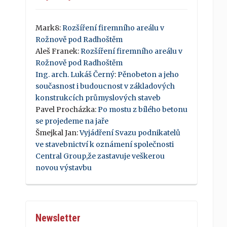
Mark8
:
Rozšíření firemního areálu v
Rožnově pod Radhoštěm
Aleš Franek
:
Rozšíření firemního areálu v
Rožnově pod Radhoštěm
Ing. arch. Lukáš Černý
:
Pěnobeton a jeho
současnost i budoucnost v základových
konstrukcích průmyslových staveb
Pavel Procházka
:
Po mostu z bílého betonu
se projedeme na jaře
Šmejkal Jan
:
Vyjádření Svazu podnikatelů
ve stavebnictví k oznámení společnosti
Central Group,že zastavuje veškerou
novou výstavbu
Newsletter