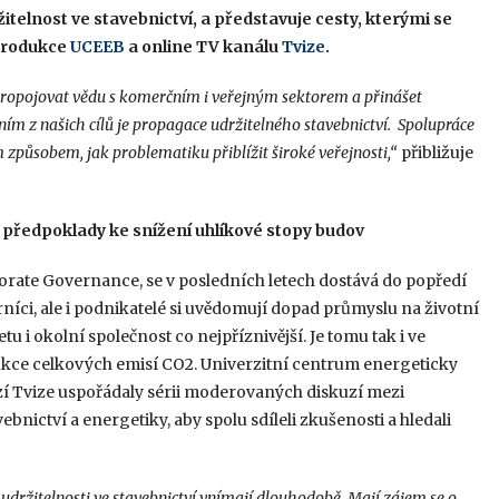
itelnost ve stavebnictví, a představuje cesty, kterými se
oprodukce
UCEEB
a online TV kanálu
Tvize
.
 propojovat vědu s komerčním i veřejným sektorem a přinášet
edním z našich cílů je propagace udržitelného stavebnictví. Spolupráce
způsobem, jak problematiku přiblížit široké veřejnosti,“
přibližuje
 předpoklady ke snížení uhlíkové stopy budov
rate Governance, se v posledních letech dostává do popředí
níci, ale i podnikatelé si uvědomují dopad průmyslu na životní
etu i okolní společnost co nejpříznivější. Je tomu tak i ve
ukce celkových emisí CO2. Univerzitní centrum energeticky
izí Tvize uspořádaly sérii moderovaných diskuzí mezi
bnictví a energetiky, aby spolu sdíleli zkušenosti a hledali
u udržitelnosti ve stavebnictví vnímají dlouhodobě. Mají zájem se o