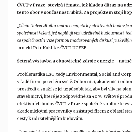
ČVUT v Praze, otevírá témata, jež kladou důraz na udrž
tento obor v současnosti ubírá. Za projektem stojí k
„Cílem Univerzitního centra energeticky efektivních budov je
společnosti řešení, jež naplňují vizi udržitelné budoucnosti. J
se společností TVize formou moderovaných diskuzí je skvělým 
projekt Petr Kuklík z ČVUT UCEEB.
Šetrná výstavba a obnovitelné zdroje energie – nutné
Problematika ESG, tedy Environmental, Social and Corpo
v řadě firem po celém světě. Odborníci, akademičtí odbor
prostředí a snaží se jej uzpůsobit tak, aby byl vliv na plan
stavebnictví, které je zodpovědné za 40 % světové prod
efektivních budov ČVUT v Praze společně s online telev
akademickými pracovníky a zástupci firem z oblastí stave
cesty k udržitelnějším budovám.
„Jsme rádi, že se do projektu zapojily osobnosti, které potřeb