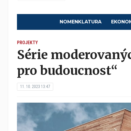
NOMENKLATURA
EKONO
PROJEKTY
Série moderovaný
pro budoucnost“
11. 10. 2023 13:47