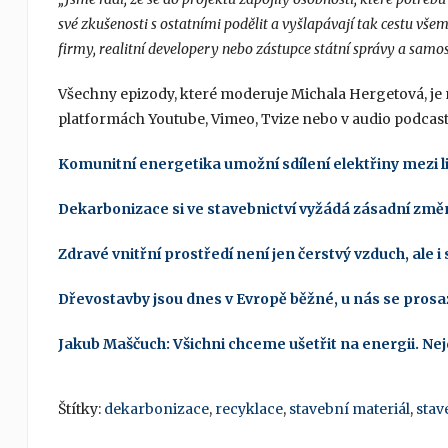
své zkušenosti s ostatními podělit
a vyšlapávají tak cestu všem
firmy, realitní developery nebo zástupce státní správy a samo
Všechny epizody, které moderuje Michala Hergetová, je
platformách Youtube, Vimeo, Tvize nebo v audio podcast
Komunitní energetika umožní sdílení elektřiny mezi li
Dekarbonizace si ve stavebnictví vyžádá zásadní změny
Zdravé vnitřní prostředí není jen čerstvý vzduch, ale i 
Dřevostavby jsou dnes v Evropě běžné, u nás se prosa
Jakub Maščuch: Všichni chceme ušetřit na energii. Nej
Štítky:
dekarbonizace
,
recyklace
,
stavební materiál
,
stav