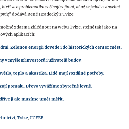
, kteří se o problematiku začínají zajímat, ať už se jedná o stavební
správ,“
dodává René Hradecký z Tvize.
 možné zdarma zhlédnout na webu Tvize, stejně tak jako na
ových aplikacích:
dmi. Zelenou energii dovede i do historických center měst.
 v myšlení investorů i uživatelů budov.
světlo, teplo a akustika. Lidé mají rozdílné potřeby.
zují pomalu. Dřevo vyvážíme zbytečně levně.
dříve ji ale musíme umět měřit.
ebnictví
,
Tvize
,
UCEEB