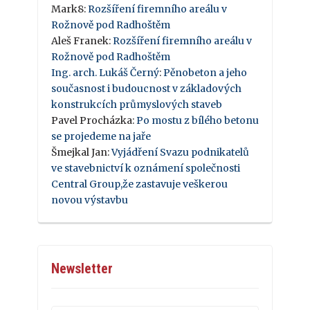
Mark8
:
Rozšíření firemního areálu v
Rožnově pod Radhoštěm
Aleš Franek
:
Rozšíření firemního areálu v
Rožnově pod Radhoštěm
Ing. arch. Lukáš Černý
:
Pěnobeton a jeho
současnost i budoucnost v základových
konstrukcích průmyslových staveb
Pavel Procházka
:
Po mostu z bílého betonu
se projedeme na jaře
Šmejkal Jan
:
Vyjádření Svazu podnikatelů
ve stavebnictví k oznámení společnosti
Central Group,že zastavuje veškerou
novou výstavbu
Newsletter