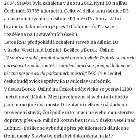
2004. Stavba byla zahájena v únoru 2002. Nyní D3 na jihu
Čech měří 33,785 kilometru. Celková délka tahu dálnice D3
a navazující rychlostní silnice R3 mezi Prahou a státní
hranicí s Rakouskem je přes 171 kilometrů. Trasa je
rozdělena na 12 stavebních úseků.
Letos ŘSD předpokládá zahájení staveb na dálnici D3
v úseku Veselí nad Lužnicí–Bošilec a Borek–Úsilné.
„
V současné době probíhá soutěž na zhotovitele. Protože se muselo
upřesňovat zadání soutěže, zahájení prací se z předpokládaného
března posune asi do podzimních měsíců,“
řekl ČTK ředitel
českobudějovické správy ŘSD Miloslav Ouředník.
V úseku Borek–Úsilné na Českobudějovicku se postaví 1180
metrů nové dálnice. Mezi povolenými stavebními objekty
jsou mimo jiné dva mosty. Orientační celkové náklady na
provedení stavby činí podle informací na webu ministerstva
dopravy přes 428 miliónů korun bez DPH. V úseku Veselí nad
Lužnicí–Bošilec se vybuduje přes pět kilometrů dálnice se
třemi mosty. Stavba by měla být dokončena na jaře