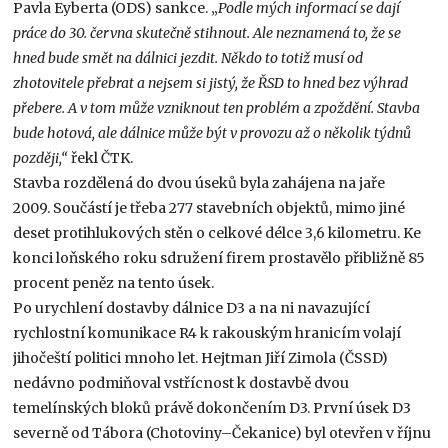
Pavla Eyberta (ODS) sankce. „
Podle mých informací se dají
práce do 30. června skutečně stihnout. Ale neznamená to, že se
hned bude smět na dálnici jezdit. Někdo to totiž musí od
zhotovitele přebrat a nejsem si jistý, že ŘSD to hned bez výhrad
přebere. A v tom může vzniknout ten problém a zpoždění. Stavba
bude hotová, ale dálnice může být v provozu až o několik týdnů
později,“
řekl ČTK.
Stavba rozdělená do dvou úseků byla zahájena na jaře
2009. Součástí je třeba 277 stavebních objektů, mimo jiné
deset protihlukových stěn o celkové délce 3,6 kilometru. Ke
konci loňského roku sdružení firem prostavělo přibližně 85
procent peněz na tento úsek.
Po urychlení dostavby dálnice D3 a na ni navazující
rychlostní komunikace R4 k rakouským hranicím volají
jihočeští politici mnoho let. Hejtman Jiří Zimola (ČSSD)
nedávno podmiňoval vstřícnost k dostavbě dvou
temelínských bloků právě dokončením D3. První úsek D3
severně od Tábora (Chotoviny–Čekanice) byl otevřen v říjnu