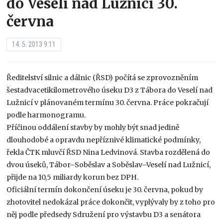
do Veselí nad Lužnicí 30.
června
14. 5. 2013 9:11
Ředitelství silnic a dálnic (ŘSD) počítá se zprovozněním
šestadvacetikilometrového úseku D3 z Tábora do Veselí nad
Lužnicí v plánovaném termínu 30. června. Práce pokračují
podle harmonogramu.
Příčinou oddálení stavby by mohly být snad jedině
dlouhodobé a opravdu nepříznivé klimatické podmínky,
řekla ČTK mluvčí ŘSD Nina Ledvinová. Stavba rozdělená do
dvou úseků, Tábor–Soběslav a Soběslav–Veselí nad Lužnicí,
přijde na 10,5 miliardy korun bez DPH.
Oficiální termín dokončení úseku je 30. června, pokud by
zhotovitel nedokázal práce dokončit, vyplývaly by z toho pro
něj podle předsedy Sdružení pro výstavbu D3 a senátora