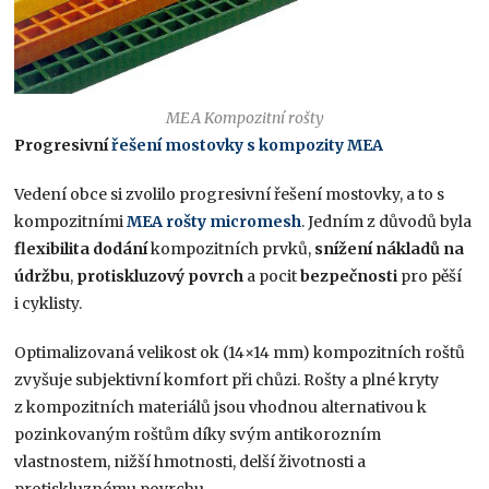
MEA Kompozitní rošty
Progresivní
řešení mostovky s kompozity MEA
Vedení obce si zvolilo progresivní řešení mostovky, a to s
kompozitními
MEA rošty micromesh
. Jedním z důvodů byla
flexibilita dodání
kompozitních prvků,
snížení nákladů na
údržbu
,
protiskluzový povrch
a pocit
bezpečnosti
pro pěší
i cyklisty.
Optimalizovaná velikost ok (14×14 mm) kompozitních roštů
zvyšuje subjektivní komfort při chůzi. Rošty a plné kryty
z kompozitních materiálů jsou vhodnou alternativou k
pozinkovaným roštům díky svým antikorozním
vlastnostem, nižší hmotnosti, delší životnosti a
protiskluznému povrchu.