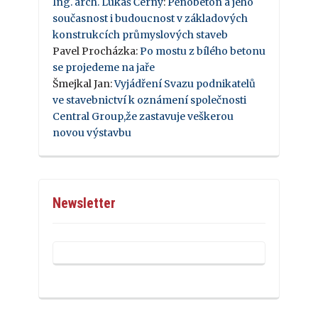
Ing. arch. Lukáš Černý
:
Pěnobeton a jeho
současnost i budoucnost v základových
konstrukcích průmyslových staveb
Pavel Procházka
:
Po mostu z bílého betonu
se projedeme na jaře
Šmejkal Jan
:
Vyjádření Svazu podnikatelů
ve stavebnictví k oznámení společnosti
Central Group,že zastavuje veškerou
novou výstavbu
Newsletter