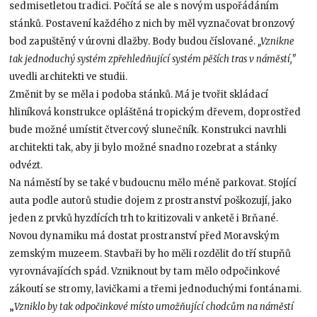
sedmisetletou tradici. Počítá se ale s novým uspořádáním
stánků. Postavení každého z nich by měl vyznačovat bronzový
bod zapuštěný v úrovni dlažby. Body budou číslované.
„Vznikne
tak jednoduchý systém zpřehledňující systém pěších tras v náměstí,"
uvedli architekti ve studii.
Změnit by se měla i podoba stánků. Má je tvořit skládací
hliníková konstrukce opláštěná tropickým dřevem, doprostřed
bude možné umístit čtvercový slunečník. Konstrukci navrhli
architekti tak, aby ji bylo možné snadno rozebrat a stánky
odvézt.
Na náměstí by se také v budoucnu mělo méně parkovat. Stojící
auta podle autorů studie dojem z prostranství poškozují, jako
jeden z prvků hyzdících trh to kritizovali v anketě i Brňané.
Novou dynamiku má dostat prostranství před Moravským
zemským muzeem. Stavbaři by ho měli rozdělit do tří stupňů
vyrovnávajících spád. Vzniknout by tam mělo odpočinkové
zákoutí se stromy, lavičkami a třemi jednoduchými fontánami.
„
Vzniklo by tak odpočinkové místo umožňující chodcům na náměstí