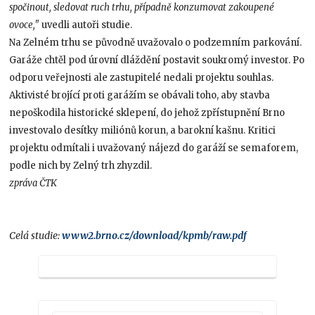
spočinout, sledovat ruch trhu, případně konzumovat zakoupené
ovoce,"
uvedli autoři studie.
Na Zelném trhu se původně uvažovalo o podzemním parkování.
Garáže chtěl pod úrovní dláždění postavit soukromý investor. Po
odporu veřejnosti ale zastupitelé nedali projektu souhlas.
Aktivisté brojící proti garážím se obávali toho, aby stavba
nepoškodila historické sklepení, do jehož zpřístupnění Brno
investovalo desítky miliónů korun, a barokní kašnu. Kritici
projektu odmítali i uvažovaný nájezd do garáží se semaforem,
podle nich by Zelný trh zhyzdil.
zpráva ČTK
Celá studie:
www2.brno.cz/download/kpmb/raw.pdf