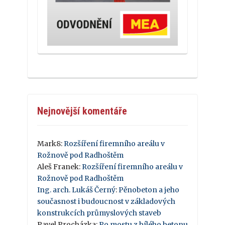
Nejnovější komentáře
Mark8
:
Rozšíření firemního areálu v
Rožnově pod Radhoštěm
Aleš Franek
:
Rozšíření firemního areálu v
Rožnově pod Radhoštěm
Ing. arch. Lukáš Černý
:
Pěnobeton a jeho
současnost i budoucnost v základových
konstrukcích průmyslových staveb
Pavel Procházka
:
Po mostu z bílého betonu