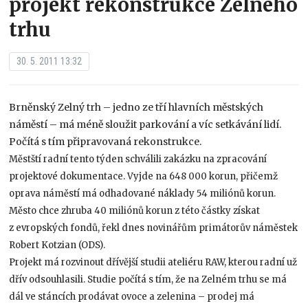
projekt rekonstrukce Zelného
trhu
30. 5. 2011 13:32
Brněnský Zelný trh – jedno ze tří hlavních městských
náměstí – má méně sloužit parkování a víc setkávání lidí.
Počítá s tím připravovaná rekonstrukce.
Městští radní tento týden schválili zakázku na zpracování
projektové dokumentace. Vyjde na 648 000 korun, přičemž
oprava náměstí má odhadované náklady 54 miliónů korun.
Město chce zhruba 40 miliónů korun z této částky získat
z evropských fondů, řekl dnes novinářům primátorův náměstek
Robert Kotzian (ODS).
Projekt má rozvinout dřívější studii ateliéru RAW, kterou radní už
dřív odsouhlasili. Studie počítá s tím, že na Zelném trhu se má
dál ve stáncích prodávat ovoce a zelenina – prodej má