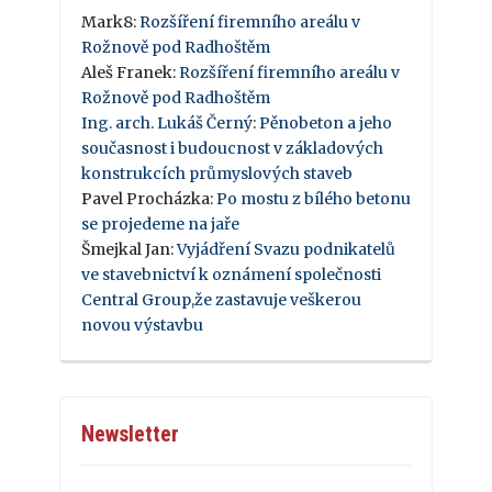
Mark8
:
Rozšíření firemního areálu v
Rožnově pod Radhoštěm
Aleš Franek
:
Rozšíření firemního areálu v
Rožnově pod Radhoštěm
Ing. arch. Lukáš Černý
:
Pěnobeton a jeho
současnost i budoucnost v základových
konstrukcích průmyslových staveb
Pavel Procházka
:
Po mostu z bílého betonu
se projedeme na jaře
Šmejkal Jan
:
Vyjádření Svazu podnikatelů
ve stavebnictví k oznámení společnosti
Central Group,že zastavuje veškerou
novou výstavbu
Newsletter