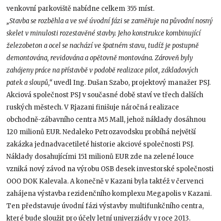
venkovní parkoviště nabídne celkem 355 míst.
„Stavba se rozběhla a ve své úvodní fázi se zaměřuje na původní nosný
skelet v minulosti rozestavěné stavby. Jeho konstrukce kombinující
železobeton a ocel se nachází ve špatném stavu, tudíž je postupně
demontována, revidována a opětovně montována. Zároveň byly
zahájeny práce na přístavbě v podobě realizace pilot, základových
patek a sloupů,“
uvedl Ing. Dušan Szabo, projektový manažer PSJ.
Akciová společnost PSJ v současné době staví ve třech dalších
ruských městech. V Rjazani finišuje náročná realizace
obchodně-zábavního centra M5 Mall, jehož náklady dosáhnou
120 milionů EUR. Nedaleko Petrozavodsku probíhá největší
zakázka jednadvacetileté historie akciové společnosti PSJ.
Náklady dosahujícími 151 milionů EUR zde na zelené louce
vzniká nový závod na výrobu OSB desek investorské společnosti
OOO DOK Kalevala. A konečně v Kazani byla taktéž v červenci
zahájena výstavba rezidenčního komplexu Megapolis v Kazani.
Ten představuje úvodní fázi výstavby multifunkčního centra,
které bude sloužit pro účely letní univerziády v roce 2013.