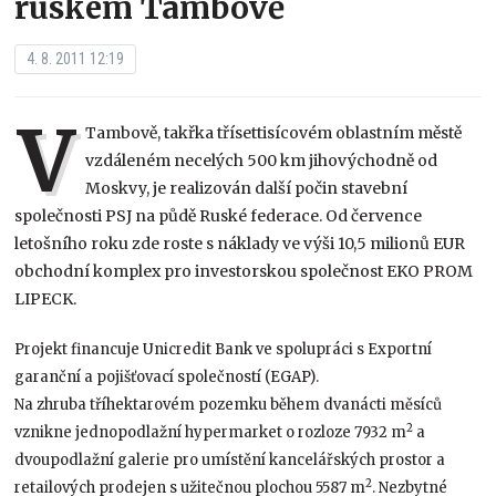
ruském Tambově
4. 8. 2011 12:19
V
Tambově, takřka třísettisícovém oblastním městě
vzdáleném necelých 500 km jihovýchodně od
Moskvy, je realizován další počin stavební
společnosti PSJ na půdě Ruské federace. Od července
letošního roku zde roste s náklady ve výši 10,5 milionů EUR
obchodní komplex pro investorskou společnost EKO PROM
LIPECK.
Projekt financuje Unicredit Bank ve spolupráci s Exportní
garanční a pojišťovací společností (EGAP).
Na zhruba tříhektarovém pozemku během dvanácti měsíců
2
vznikne jednopodlažní hypermarket o rozloze 7932 m
a
dvoupodlažní galerie pro umístění kancelářských prostor a
2
retailových prodejen s užitečnou plochou 5587 m
. Nezbytné