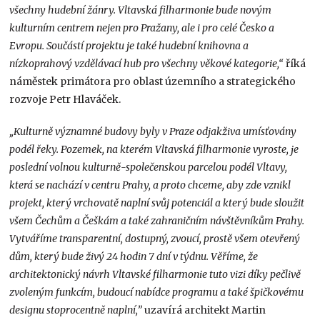
všechny hudební žánry. Vltavská filharmonie bude novým
kulturním centrem nejen pro Pražany, ale i pro celé Česko a
Evropu. Součástí projektu je také hudební knihovna a
nízkoprahový vzdělávací hub pro všechny věkové kategorie,“
říká
náměstek primátora pro oblast územního a strategického
rozvoje Petr Hlaváček.
„Kulturně významné budovy byly v Praze odjakživa umísťovány
podél řeky. Pozemek, na kterém Vltavská filharmonie vyroste, je
poslední volnou kulturně-společenskou parcelou podél Vltavy,
která se nachází v centru Prahy, a proto chceme, aby zde vznikl
projekt, který vrchovatě naplní svůj potenciál a který bude sloužit
všem Čechům a Češkám a také zahraničním návštěvníkům Prahy.
Vytváříme transparentní, dostupný, zvoucí, prostě všem otevřený
dům, který bude živý 24 hodin 7 dní v týdnu. Věříme, že
architektonický návrh Vltavské filharmonie tuto vizi díky pečlivě
zvoleným funkcím, budoucí nabídce programu a také špičkovému
designu stoprocentně naplní,”
uzavírá architekt Martin