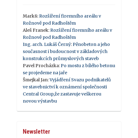
Mark8
:
Rozšíření firemního areálu v
Rožnově pod Radhoštěm
Aleš Franek
:
Rozšíření firemního areálu v
Rožnově pod Radhoštěm
Ing. arch. Lukáš Černý
:
Pěnobeton a jeho
současnost i budoucnost v základových
konstrukcích průmyslových staveb
Pavel Procházka
:
Po mostu z bílého betonu
se projedeme na jaře
Šmejkal Jan
:
Vyjádření Svazu podnikatelů
ve stavebnictví k oznámení společnosti
Central Group,že zastavuje veškerou
novou výstavbu
Newsletter