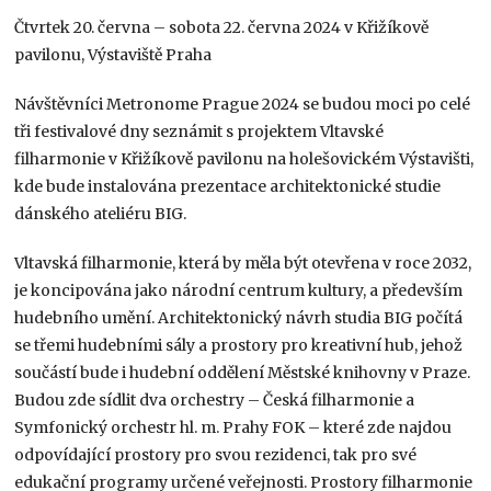
Čtvrtek 20. června – sobota 22. června 2024 v Křižíkově
pavilonu, Výstaviště Praha
Návštěvníci Metronome Prague 2024 se budou moci po celé
tři festivalové dny seznámit s projektem Vltavské
filharmonie v Křižíkově pavilonu na holešovickém Výstavišti,
kde bude instalována prezentace architektonické studie
dánského ateliéru BIG.
Vltavská filharmonie, která by měla být otevřena v roce 2032,
je koncipována jako národní centrum kultury, a především
hudebního umění. Architektonický návrh studia BIG počítá
se třemi hudebními sály a prostory pro kreativní hub, jehož
součástí bude i hudební oddělení Městské knihovny v Praze.
Budou zde sídlit dva orchestry – Česká filharmonie a
Symfonický orchestr hl. m. Prahy FOK – které zde najdou
odpovídající prostory pro svou rezidenci, tak pro své
edukační programy určené veřejnosti. Prostory filharmonie