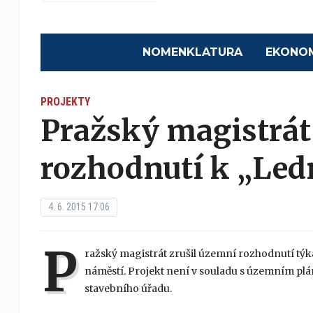
NOMENKLATURA
EKONO
PROJEKTY
Pražský magistrát
rozhodnutí k „Le
4. 6. 2015 17:06
P
ražský magistrát zrušil územní rozhodnutí tý
náměstí. Projekt není v souladu s územním plá
stavebního úřadu.