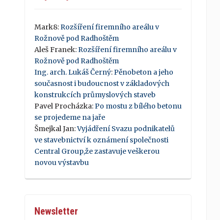
Mark8
:
Rozšíření firemního areálu v
Rožnově pod Radhoštěm
Aleš Franek
:
Rozšíření firemního areálu v
Rožnově pod Radhoštěm
Ing. arch. Lukáš Černý
:
Pěnobeton a jeho
současnost i budoucnost v základových
konstrukcích průmyslových staveb
Pavel Procházka
:
Po mostu z bílého betonu
se projedeme na jaře
Šmejkal Jan
:
Vyjádření Svazu podnikatelů
ve stavebnictví k oznámení společnosti
Central Group,že zastavuje veškerou
novou výstavbu
Newsletter