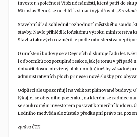
Investor, společnost Vítězné náměstí, která patří do skup
Miroslav Beneš se nechtěl k situaci vyjadřovat. „
S rozhod
Stavební úřad zohlednil rozhodnutí městského soudu, k
stavby. Navíc přihlédl k loňskému výroku ministerstva k
Stavba takových rozměrů je podle ministerstva nepřípus
O umístění budovy se v Dejvicích diskutuje řadu let. Ná
i odborníků rozporuplné reakce, jak je tomu v případě 
dotvořit dosud otevřený blok domů, čímž by zásadně prom
administrativních ploch přinese i nové služby pro obyva
Odpůrci ale upozorňují na velikost plánované budovy. O
týkající se obecního pozemku, na kterém se radnice na
se soukromým investorem postavit komerční budovu. Úča
Ledního medvěda ale zůstalo předkupní právo na poze
zpráva ČTK