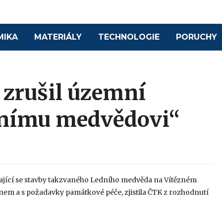
MIKA
MATERIÁLY
TECHNOLOGIE
PORUCHY
 zrušil územní
dnímu medvědovi“
kající se stavby takzvaného Ledního medvěda na Vítězném
nem a s požadavky památkové péče, zjistila ČTK z rozhodnutí