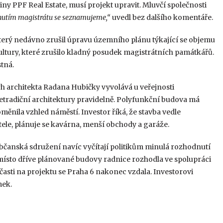
iny PPF Real Estate, musí projekt upravit. Mluvčí společnosti
nutím magistrátu se seznamujeme,“
uvedl bez dalšího komentáře.
terý nedávno zrušil úpravu územního plánu týkající se objemu
ultury, které zrušilo kladný posudek magistrátních památkářů.
tná.
vrh architekta Radana Hubičky vyvolává u veřejnosti
netradiční architektury pravidelně. Polyfunkční budova má
ěnila vzhled náměstí. Investor říká, že stavba vedle
tele, plánuje se kavárna, menší obchody a garáže.
bčanská sdružení navíc vyčítají politikům minulá rozhodnutí
místo dříve plánované budovy radnice rozhodla ve spolupráci
sti na projektu se Praha 6 nakonec vzdala. Investorovi
mek.