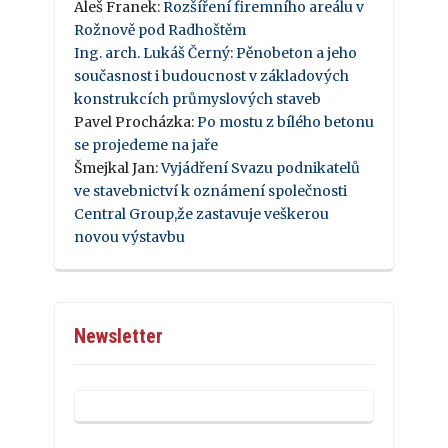
Aleš Franek
:
Rozšíření firemního areálu v
Rožnově pod Radhoštěm
Ing. arch. Lukáš Černý
:
Pěnobeton a jeho
současnost i budoucnost v základových
konstrukcích průmyslových staveb
Pavel Procházka
:
Po mostu z bílého betonu
se projedeme na jaře
Šmejkal Jan
:
Vyjádření Svazu podnikatelů
ve stavebnictví k oznámení společnosti
Central Group,že zastavuje veškerou
novou výstavbu
Newsletter