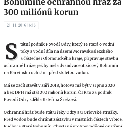
Bohumíně ochrannou hráz za
300 miliónů korun
21. 11. 2016 16:16
S
tátní podnik Povodí Odry, který se stará o vodní
toky a vodní díla na území Moravskoslezského
a částečně i Olomouckého kraje, připravuje stavbu
ochranné hráze, jež by měla dvaadvacetitisícový Bohumín
na Karvinsku ochránit před stoletou vodou.
Má se začít stavět v září 2018, hotova má být v srpnu 2020
a bez DPH má stát 292 miliónů korun. ČTK to za podnik
Povodí Odry sdělila Kateřina Šreková.
Ochranná hráz bude stát u řeky Odry a u Orlovské stružky.
Před vodou bude chránit zástavbu v místních částech Vrbice,
Pudlov a Starý Bohumín. Chystané protipovodňové opatření