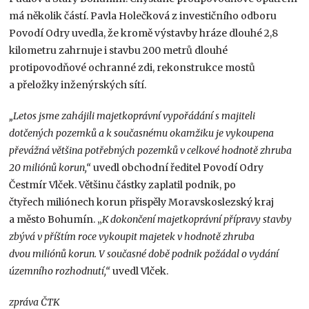
má několik částí. Pavla Holečková z investičního odboru
Povodí Odry uvedla, že kromě výstavby hráze dlouhé 2,8
kilometru zahrnuje i stavbu 200 metrů dlouhé
protipovodňové ochranné zdi, rekonstrukce mostů
a přeložky inženýrských sítí.
„Letos jsme zahájili majetkoprávní vypořádání s majiteli
dotčených pozemků a k současnému okamžiku je vykoupena
převážná většina potřebných pozemků v celkové hodnotě zhruba
20 miliónů korun,“
uvedl obchodní ředitel Povodí Odry
Čestmír Vlček. Většinu částky zaplatil podnik, po
čtyřech miliónech korun přispěly Moravskoslezský kraj
a město Bohumín. „
K dokončení majetkoprávní přípravy stavby
zbývá v příštím roce vykoupit majetek v hodnotě zhruba
dvou miliónů korun. V současné době podnik požádal o vydání
územního rozhodnutí,“
uvedl Vlček.
zpráva ČTK