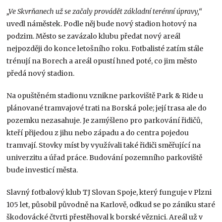
„Ve Skvrňanech už se začaly provádět základní terénní úpravy,“
uvedl náměstek. Podle něj bude nový stadion hotový na
podzim. Město se zavázalo klubu předat nový areál
nejpozději do konce letošního roku. Fotbalisté zatím stále
trénují na Borech a areál opustí hned poté, co jim město
předá nový stadion.
Na opuštěném stadionu vznikne parkoviště Park & Ride u
plánované tramvajové trati na Borská pole; její trasa ale do
pozemku nezasahuje. Je zamýšleno pro parkování řidičů,
kteří přijedou z jihu nebo západu a do centra pojedou
tramvají. Stovky míst by využívali také řidiči směřující na
univerzitu a úřad práce. Budování pozemního parkoviště
bude investicí města.
Slavný fotbalový klub TJ Slovan Spoje, který funguje v Plzni
105 let, působil původně na Karlově, odkud se po zániku staré
škodovácké čtvrti přestěhoval k borské věznici. Areál už v