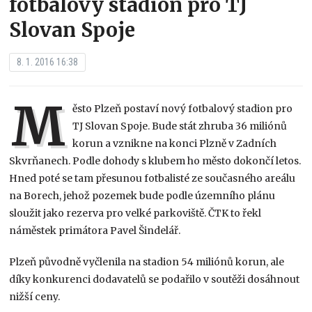
fotbalový stadion pro TJ
Slovan Spoje
8. 1. 2016 16:38
M
ěsto Plzeň postaví nový fotbalový stadion pro
TJ Slovan Spoje. Bude stát zhruba 36 miliónů
korun a vznikne na konci Plzně v Zadních
Skvrňanech. Podle dohody s klubem ho město dokončí letos.
Hned poté se tam přesunou fotbalisté ze současného areálu
na Borech, jehož pozemek bude podle územního plánu
sloužit jako rezerva pro velké parkoviště. ČTK to řekl
náměstek primátora Pavel Šindelář.
Plzeň původně vyčlenila na stadion 54 miliónů korun, ale
díky konkurenci dodavatelů se podařilo v soutěži dosáhnout
nižší ceny.