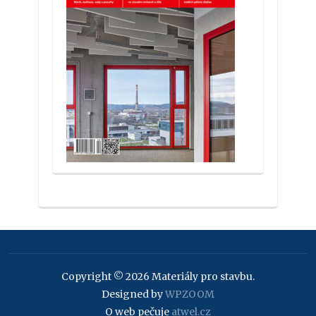
Copyright © 2026 Materiály pro stavbu.
Designed by
WPZOOM
O web pečuje
atwel.cz