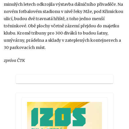
minulých letech odkrojila výstavba dálničního přivaděče. Na
novém fotbalovém stadionu v nivě řeky Mže, pod Křimickou
ulicí, budou dvě travnatá hřiště, z toho jedno menší
tréninkové. Obě plochy včetně zázemí přejdou do majetku
klubu. Kromě tribuny pro 300 diváků to budou šatny,
umývárny, prádelna a sklady v zateplených kontejnerech a
30 parkovacích míst.
zpráva ČTK