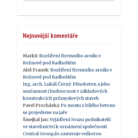
Nejnovější komentáře
Mark8
:
Rozšíření firemního areálu v
Rožnově pod Radhoštěm
Aleš Franek
:
Rozšíření firemního areálu v
Rožnově pod Radhoštěm
Ing. arch. Lukáš Černý
:
Pěnobeton a jeho
současnost i budoucnost v základových
konstrukcích průmyslových staveb
Pavel Procházka
:
Po mostu z bílého betonu
se projedeme na jaře
Šmejkal Jan
:
Vyjádření Svazu podnikatelů
ve stavebnictví k oznámení společnosti
Central Group,že zastavuje veškerou