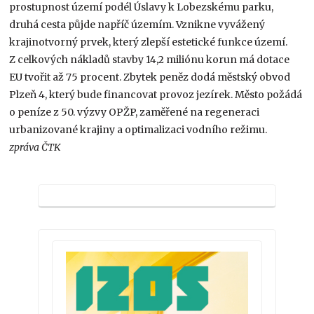
prostupnost území podél Úslavy k Lobezskému parku,
druhá cesta půjde napříč územím. Vznikne vyvážený
krajinotvorný prvek, který zlepší estetické funkce území.
Z celkových nákladů stavby 14,2 miliónu korun má dotace
EU tvořit až 75 procent. Zbytek peněz dodá městský obvod
Plzeň 4, který bude financovat provoz jezírek. Město požádá
o peníze z 50. výzvy OPŽP, zaměřené na regeneraci
urbanizované krajiny a optimalizaci vodního režimu.
zpráva ČTK