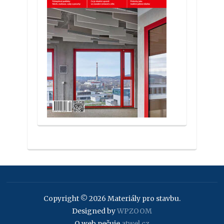
Copyright © 2026 Materiály pro stavbu.
Designed by
WPZOOM
O web pečuje
atwel.cz