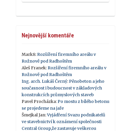
Nejnovější komentáře
Mark8
:
Rozšíření firemního areálu v
Rožnově pod Radhoštěm
Aleš Franek
:
Rozšíření firemního areálu v
Rožnově pod Radhoštěm
Ing. arch. Lukáš Černý
:
Pěnobeton a jeho
současnost i budoucnost v základových
konstrukcích průmyslových staveb
Pavel Procházka
:
Po mostu z bílého betonu
se projedeme na jaře
Šmejkal Jan
:
Vyjádření Svazu podnikatelů
ve stavebnictví k oznámení společnosti
Central Group,že zastavuje veškerou