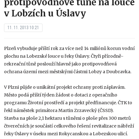
protipovodňové tůně na louce
v Lobzích u Úslavy
11. 11. 2013 10:21
Plzeň vybuduje příští rok za více než 14 miliónů korun vodní
plochu na Lobezské louce u řeky Úslavy. Čtyři přírodně-
rekreační tůně poslouží hlavně jako protipovodňová
ochrana území mezi městskými částmi Lobzy a Doubravka.
V Plzni půjde o unikátní projekt ochrany proti záplavám.
Město podá příští týden žádost o dotaci z operačního
programu Životní prostředí a projekt předfinancuje. ČTK to
řekl náměstek primátora Martin Zrzavecký (ČSSD).
Stavba na ploše 2,1 hektaru s tůněmi o ploše přes 300 metrů
čtverečních je součástí celkového řešení revitalizace nábřeží
řeky Úslavy v úseku mezi Rokycanskou a Lobezskou ulicí.