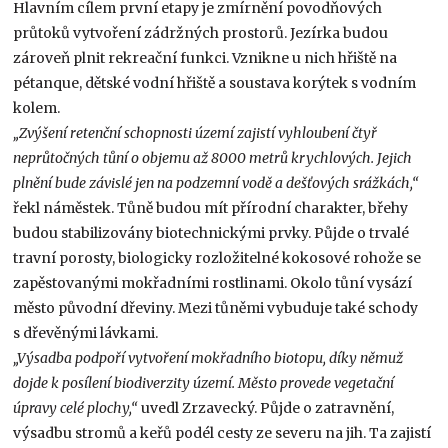
Hlavním cílem první etapy je zmírnění povodňových
průtoků vytvoření zádržných prostorů. Jezírka budou
zároveň plnit rekreační funkci. Vznikne u nich hřiště na
pétanque, dětské vodní hřiště a soustava korýtek s vodním
kolem.
„Zvýšení retenční schopnosti území zajistí vyhloubení čtyř
neprůtočných tůní o objemu až 8000 metrů krychlových. Jejich
plnění bude závislé jen na podzemní vodě a dešťových srážkách,“
řekl náměstek. Tůně budou mít přírodní charakter, břehy
budou stabilizovány biotechnickými prvky. Půjde o trvalé
travní porosty, biologicky rozložitelné kokosové rohože se
zapěstovanými mokřadními rostlinami. Okolo tůní vysází
město původní dřeviny. Mezi tůněmi vybuduje také schody
s dřevěnými lávkami.
„Výsadba podpoří vytvoření mokřadního biotopu, díky němuž
dojde k posílení biodiverzity území. Město provede vegetační
úpravy celé plochy,“
uvedl Zrzavecký. Půjde o zatravnění,
výsadbu stromů a keřů podél cesty ze severu na jih. Ta zajistí