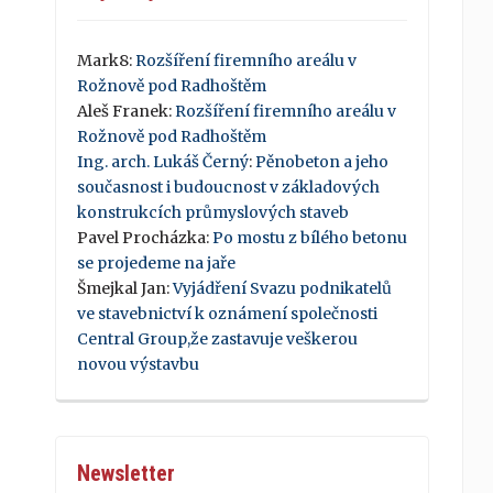
Mark8
:
Rozšíření firemního areálu v
Rožnově pod Radhoštěm
Aleš Franek
:
Rozšíření firemního areálu v
Rožnově pod Radhoštěm
Ing. arch. Lukáš Černý
:
Pěnobeton a jeho
současnost i budoucnost v základových
konstrukcích průmyslových staveb
Pavel Procházka
:
Po mostu z bílého betonu
se projedeme na jaře
Šmejkal Jan
:
Vyjádření Svazu podnikatelů
ve stavebnictví k oznámení společnosti
Central Group,že zastavuje veškerou
novou výstavbu
Newsletter