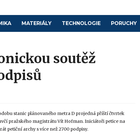
MIKA
MATERIÁLY
TECHNOLOGIE
PORUCHY
tonickou soutěž
odpisů
podobu stanic plánovaného metra D projedná příští čtvrtek
uvčí pražského magistrátu Vít Hofman. Iniciátoři petice na
rát petiční archy s více než 2700 podpisy.