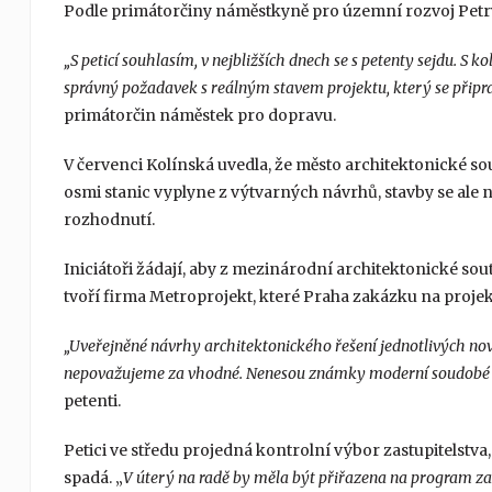
Podle primátorčiny náměstkyně pro územní rozvoj Petry 
„S peticí souhlasím, v nejbližších dnech se s petenty sejdu. S 
správný požadavek s reálným stavem projektu, který se připrav
primátorčin náměstek pro dopravu.
V červenci Kolínská uvedla, že město architektonické sout
osmi stanic vyplyne z výtvarných návrhů, stavby se al
rozhodnutí.
Iniciátoři žádají, aby z mezinárodní architektonické sou
tvoří firma Metroprojekt, které Praha zakázku na projek
„Uveřejněné návrhy architektonického řešení jednotlivých nov
nepovažujeme za vhodné. Nenesou známky moderní soudobé arc
petenti.
Petici ve středu projedná kontrolní výbor zastupitelst
spadá. „
V úterý na radě by měla být přiřazena na program zas