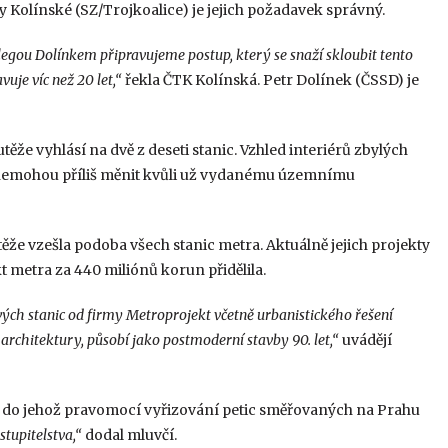
Kolínské (SZ/Trojkoalice) je jejich požadavek správný.
kolegou Dolínkem připravujeme postup, který se snaží skloubit tento
uje víc než 20 let,“
řekla ČTK Kolínská. Petr Dolínek (ČSSD) je
ěže vyhlásí na dvě z deseti stanic. Vzhled interiérů zbylých
e nemohou příliš měnit kvůli už vydanému územnímu
těže vzešla podoba všech stanic metra. Aktuálně jejich projekty
t metra za 440 miliónů korun přidělila.
ých stanic od firmy Metroprojekt včetně urbanistického řešení
hitektury, působí jako postmoderní stavby 90. let,“
uvádějí
va, do jehož pravomocí vyřizování petic směřovaných na Prahu
tupitelstva,“
dodal mluvčí.