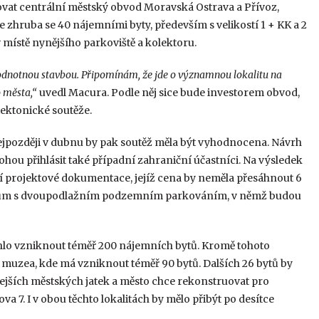
vat centrální městský obvod Moravská Ostrava a Přívoz,
zhruba se 40 nájemními byty, především s velikostí 1 + KK a 2
v místě nynějšího parkoviště a kolektoru.
 hodnotnou stavbou. Připomínám, že jde o významnou lokalitu na
 města,“
uvedl Macura. Podle něj sice bude investorem obvod,
tektonické soutěže.
 nejpozději v dubnu by pak soutěž měla být vyhodnocena. Návrh
u přihlásit také případní zahraniční účastníci. Na výsledek
 projektové dokumentace, jejíž cena by neměla přesáhnout 6
o dům s dvoupodlažním podzemním parkováním, v němž budou
mohlo vzniknout téměř 200 nájemních bytů. Kromě tohoto
o muzea, kde má vzniknout téměř 90 bytů. Dalších 26 bytů by
ejších městských jatek a město chce rekonstruovat pro
a 7. I v obou těchto lokalitách by mělo přibýt po desítce