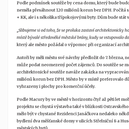
Podle podmínek soutěže by cena domu, který bude budo
neměla přesáhnout 120 miliónů korun bez DPH. Počítá se 
+ KK, ale i s několika třípokojovými byty. Dům bude stát 
„Slibujeme si od toho, že se proluka zastaví architektonicky
místě bývalé středověké městské brány, kudy se vstupovalo do
který ale město požádal o výpomoc při organizací archi
Autoři by měli městu své návrhy předložit do 7. března,
může podat neomezený počet zájemců. Do soutěže se moho
architektonické soutěže naváže zakázka na vypracování
miliónů korun bez DPH. Město by v místě preferoval
vyhrazeny i plochy pro komerční účely.
Podle Macury by ve městě v horizontu čtyř až pěti let 
projektu se chystá výstavba také v blízkosti Ostravskéh
mělo být v chystané Rezidenci Janáčkova nedaleko někd
bydlení dva měšťanské domy v ulicích Střelniční 8 a Husov
městských bytů.