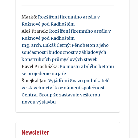
Mark8
:
Rozšíření firemního areálu v
Rožnově pod Radhoštěm
Aleš Franek
:
Rozšíření firemního areálu v
Rožnově pod Radhoštěm
Ing. arch. Lukáš Černý
:
Pěnobeton a jeho
současnost i budoucnost v základových
konstrukcích průmyslových staveb
Pavel Procházka
:
Po mostu z bílého betonu
se projedeme na jaře
Šmejkal Jan
:
Vyjádření Svazu podnikatelů
ve stavebnictví k oznámení společnosti
Central Group,že zastavuje veškerou
novou výstavbu
Newsletter