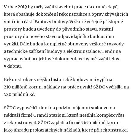
V roce 2019 by měly začít stavební práce na druhé etapě,
která obsahuje dokončení rekonstrukce a oprav zbývajících
vnitřních částí Fantovy budovy. Veškeré veřejně přístupné
prostory budou uvedeny do původního stavu, ostatní
prostory do nového stavu odpovídajícího budoucímu
využití. Dále budou kompletně obnoveny veškeré rozvody
a technické zařízení budovy a elektroinstalace. Tendr na
vypracování projektové dokumentace by měl začít letos
v dubnu.
Rekonstrukce vnějšku historické budovy má vyjít na
210 miliónů korun, náklady na práce uvnitř SŽDC vyčíslila na
520 miliónů Kč.
SŽDC vypověděla loni na podzim nájemní smlouvu na
nádraží firmě Grandi Stazioni, která nestihla komplex včas
zrekonstruovat. SŽDC zaplatila firmě 565 miliónů korun
jako úhradu prokazatelných nákladů, které při rekonstrukci