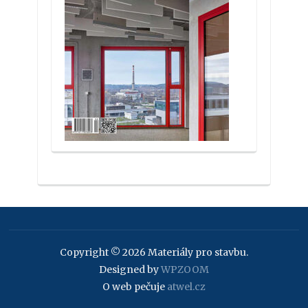
Copyright © 2026 Materiály pro stavbu.
Designed by
WPZOOM
O web pečuje
atwel.cz