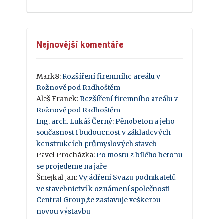
Nejnovější komentáře
Mark8
:
Rozšíření firemního areálu v
Rožnově pod Radhoštěm
Aleš Franek
:
Rozšíření firemního areálu v
Rožnově pod Radhoštěm
Ing. arch. Lukáš Černý
:
Pěnobeton a jeho
současnost i budoucnost v základových
konstrukcích průmyslových staveb
Pavel Procházka
:
Po mostu z bílého betonu
se projedeme na jaře
Šmejkal Jan
:
Vyjádření Svazu podnikatelů
ve stavebnictví k oznámení společnosti
Central Group,že zastavuje veškerou
novou výstavbu