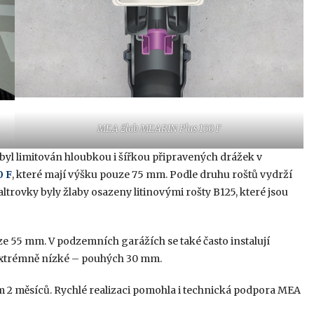
MEA žlab MEARIN Plus 150 F
yl limitován hloubkou i šířkou připravených drážek v
0 F
, které mají výšku pouze 75 mm. Podle druhu roštů vydrží
trovky byly žlaby osazeny litinovými rošty B125, které jsou
ze 55 mm. V podzemních garážích se také často instalují
 extrémně nízké – pouhých 30 mm.
 2 měsíců. Rychlé realizaci pomohla i technická podpora MEA