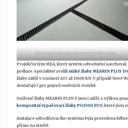
MEA Nová Waltrovka odvodnění garáží se žlaby
Projekční tým MEA, který systém odvodnění navrhoval, b
podlaze. Specialisté zvolili
nízké žlaby MEARIN PLUS 15
žlaby zátěž v rozmezí A15 až D400 kN. V případě Nové Wal
dostačující pro pojezd osobních vozidel.
Snížené žlaby MEARIN PLUS F jsou i nižší, s výškou pou
kompozitní vypařovací žlaby PG1500 EVO
, které jsou
Instalace odvodňovacího systému byla provedena během
přímo na stavbě.