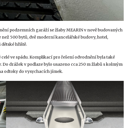
dnění podzemních garáží se žlaby MEARIN v nově budovaných
e než 500 bytů, dvě moderní kancelářské budovy, hotel,
dětské hřiště.
celé ve spádu. Komplikací pro řešení odvodnění byla také
y. Do drážek v podlaze bylo usazeno cca 250 m žlabů s kolmým
na odtoky do vysychacích jímek.