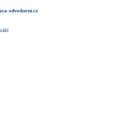
ea-odvodneni.cz
ráží