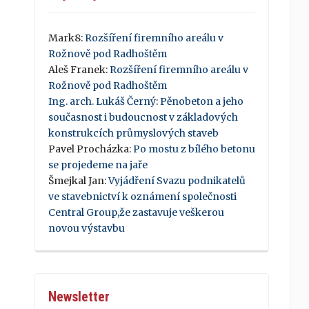
Mark8
:
Rozšíření firemního areálu v
Rožnově pod Radhoštěm
Aleš Franek
:
Rozšíření firemního areálu v
Rožnově pod Radhoštěm
Ing. arch. Lukáš Černý
:
Pěnobeton a jeho
současnost i budoucnost v základových
konstrukcích průmyslových staveb
Pavel Procházka
:
Po mostu z bílého betonu
se projedeme na jaře
Šmejkal Jan
:
Vyjádření Svazu podnikatelů
ve stavebnictví k oznámení společnosti
Central Group,že zastavuje veškerou
novou výstavbu
Newsletter