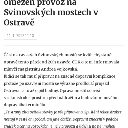
omezen provoz na
Svinovských mostech v
Ostravě
11. 1. 2012 11:13
Část ostravských Svinovských mostů se kvůli chystané
opravě tento pátek od 20 h uzavře. ČTK o tom informovala
mluvčí magistrátu Andrea Vojkovská.
Řidiči se tak musí připravit na značné dopravní komplikace,
protože po uzavření mostů se výrazně prodlouží průjezd
Ostravou, a to až o půl hodiny. Oprava mostů souvisí
s rekonstrukcí prostoru před nádražím a budováním nového
dopravního terminálu.
„Ze strany zhotovitele stavby je vše připraveno. Spuštění rekonstrukce
nestojí v cestě ani počasí, ani jiné obtíže. Dopravní značení v podobě
značek a čar na vozovkách je již v provozu a řidiči si na něj mohou