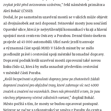
zvykat ještě před avizovanou uzávěrou,
" řekl náměstek primátora
Aleš Boháč (ČSSD).
Dodal, že po samotném uzavření mostů se v ulicích může objevit
až dvojnásobek aut než doposud. Svinovské mosty jsou součástí
Opavské ulice, která je nejvytíženější komunikací v kraji a hlavní
spojnicí mezi centrem Ostravy a Porubou. Denně tímto úsekem
projede až 45 000 automobilů. Ulicí navíc jezdí tramvaje
a významná část spojů MHD. V řádech minut by se mělo
prodloužit právě i cestování spoji městské hromadné dopravy.
Dopravní podnik kvůli uzavření mostů zprovozní také novou
linku číslo 42, která by měla usnadnit především cestování
v městské části Poruba.
„Kvůli bezpečnosti a plynulosti dopravy jsme po zhotoviteli žádali
dopravní značení pro objízdné trasy, které zahrnuje víc než 4000
značek a značení na vozovkách. Dnes nás přesvědčil o tom, že jsou
všechny připraveny včetně záložních variant,"
doplnil Boháč.
Město počítá s tím, že mosty se budou opravovat postupně.
Nejprve se začne s rekonstrukcí ve směru z Poruby do centra,