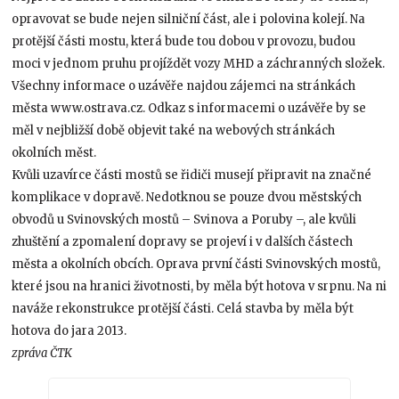
opravovat se bude nejen silniční část, ale i polovina kolejí. Na
protější části mostu, která bude tou dobou v provozu, budou
moci v jednom pruhu projíždět vozy MHD a záchranných složek.
Všechny informace o uzávěře najdou zájemci na stránkách
města www.ostrava.cz. Odkaz s informacemi o uzávěře by se
měl v nejbližší době objevit také na webových stránkách
okolních měst.
Kvůli uzavírce části mostů se řidiči musejí připravit na značné
komplikace v dopravě. Nedotknou se pouze dvou městských
obvodů u Svinovských mostů – Svinova a Poruby –, ale kvůli
zhuštění a zpomalení dopravy se projeví i v dalších částech
města a okolních obcích. Oprava první části Svinovských mostů,
které jsou na hranici životnosti, by měla být hotova v srpnu. Na ni
naváže rekonstrukce protější části. Celá stavba by měla být
hotova do jara 2013.
zpráva ČTK