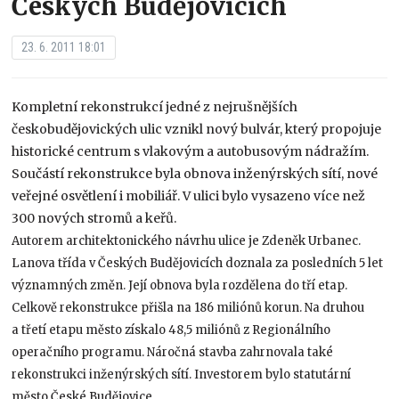
Českých Budějovicích
23. 6. 2011 18:01
Kompletní rekonstrukcí jedné z nejrušnějších
českobudějovických ulic vznikl nový bulvár, který propojuje
historické centrum s vlakovým a autobusovým nádražím.
Součástí rekonstrukce byla obnova inženýrských sítí, nové
veřejné osvětlení i mobiliář. V ulici bylo vysazeno více než
300 nových stromů a keřů.
Autorem architektonického návrhu ulice je Zdeněk Urbanec.
Lanova třída v Českých Budějovicích doznala za posledních 5 let
významných změn. Její obnova byla rozdělena do tří etap.
Celkově rekonstrukce přišla na 186 miliónů korun. Na druhou
a třetí etapu město získalo 48,5 miliónů z Regionálního
operačního programu. Náročná stavba zahrnovala také
rekonstrukci inženýrských sítí. Investorem bylo statutární
město České Budějovice.