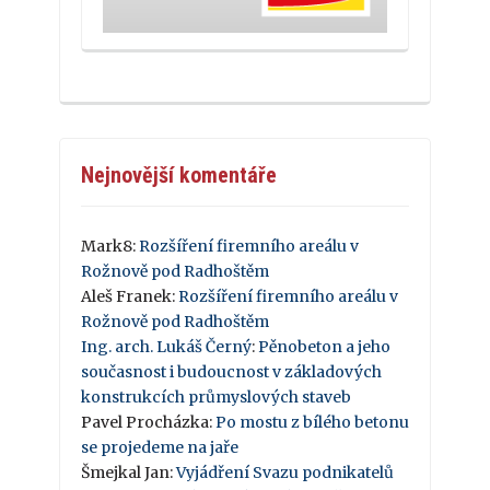
Nejnovější komentáře
Mark8
:
Rozšíření firemního areálu v
Rožnově pod Radhoštěm
Aleš Franek
:
Rozšíření firemního areálu v
Rožnově pod Radhoštěm
Ing. arch. Lukáš Černý
:
Pěnobeton a jeho
současnost i budoucnost v základových
konstrukcích průmyslových staveb
Pavel Procházka
:
Po mostu z bílého betonu
se projedeme na jaře
Šmejkal Jan
:
Vyjádření Svazu podnikatelů