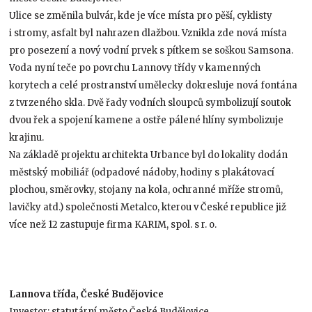
Ulice se změnila bulvár, kde je více místa pro pěší, cyklisty
i stromy, asfalt byl nahrazen dlažbou. Vznikla zde nová místa
pro posezení a nový vodní prvek s pítkem se soškou Samsona.
Voda nyní teče po povrchu Lannovy třídy v kamenných
korytech a celé prostranství umělecky dokresluje nová fontána
z tvrzeného skla. Dvě řady vodních sloupců symbolizují soutok
dvou řek a spojení kamene a ostře pálené hlíny symbolizuje
krajinu.
Na základě projektu architekta Urbance byl do lokality dodán
městský mobiliář (odpadové nádoby, hodiny s plakátovací
plochou, směrovky, stojany na kola, ochranné mříže stromů,
lavičky atd.) společnosti Metalco, kterou v České republice již
více než 12 zastupuje firma KARIM, spol. s r. o.
Lannova třída, České Budějovice
Investor: statutární město České Budějovice