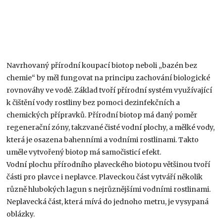
Navrhovaný přírodní koupací biotop neboli „bazén bez
chemie“ by měl fungovat na principu zachování biologické
rovnováhy ve vodě. Základ tvoří přírodní systém využívající
k čištění vody rostliny bez pomoci dezinfekčních a
chemických přípravků. Přírodní biotop má daný poměr
regenerační zóny, takzvané čisté vodní plochy, a mělké vody,
která je osazena bahenními a vodními rostlinami. Takto
uměle vytvořený biotop má samočisticí efekt.
Vodní plochu přírodního plaveckého biotopu většinou tvoří
části pro plavce i neplavce. Plaveckou část vytváří několik
různě hlubokých lagun s nejrůznějšími vodními rostlinami.
Neplavecká část, která mívá do jednoho metru, je vysypaná
oblázky.