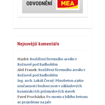
Nejnovější komentáře
Mark8
:
Rozšíření firemního areálu v
Rožnově pod Radhoštěm
Aleš Franek
:
Rozšíření firemního areálu v
Rožnově pod Radhoštěm
Ing. arch. Lukáš Černý
:
Pěnobeton a jeho
současnost i budoucnost v základových
konstrukcích průmyslových staveb
Pavel Procházka
:
Po mostu z bílého betonu
se projedeme na jaře