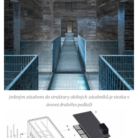
Jediným zásahem do struktury obilných zásobníků je stezka v
úrovni druhého podlaží