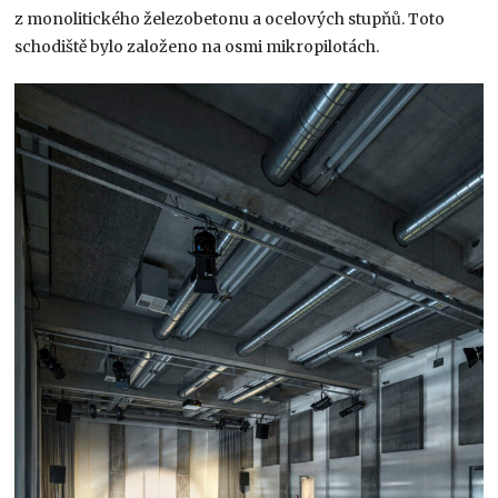
z monolitického železobetonu a ocelových stupňů. Toto
schodiště bylo založeno na osmi mikropilotách.