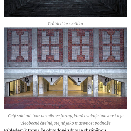
Průhled ke světlíku
Celý sokl má tvar nosníkové formy, která evokuje únosnost a je
všeobecně čitelná, stejně jako masivnost podnože
Vzhledem k tomu, že obvodové zdivo je chráněnou