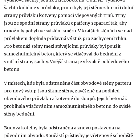
výtahové šachty jsou ze železobetonu. Od 2. NP výtahová
šachta koliduje s průvlaky, proto byly její stěny z horní i dolní
strany průvlaku kotveny pomocí vlepovaných trnů. Trny
jsou ze spodní strany průvlaků opatřeny separací tak, aby
umožnily pohyb ve svislém směru. V kratších stěnách se nad
průvlakem doplnila přídavná výztuž pro zachycení trhlin.
Pro betonáž stěny mezi stávajícími průvlaky byl použit
samozhutnitelný beton, který se vtlačoval do bednění z
vnitřní strany šachty. Vnější strana je v kvalitě pohledového
betonu.
V místech, kde byla odstraněna část obvodové stěny parteru
pro nový vstup, jsou šikmé stěny, zavěšené na podhled
obvodového průvlaku a kotvené do sloupů. Jejich betonáž
probíhala vtlačováním samozhutnitelného betonu do svislé
stěny bednění.
Budova kotelny byla odstraněna a znovu postavena na
původním obvodu. Součástí přístavby je vřetenové schodiště