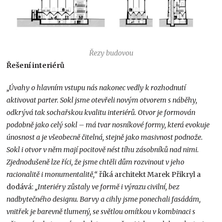
Řezy budovou
Řešení interiérů
„Úvahy o hlavním vstupu nás nakonec vedly k rozhodnutí
aktivovat parter. Sokl jsme otevřeli novým otvorem s náběhy,
odkrývá tak sochařskou kvalitu interiérů. Otvor je formován
podobně jako celý sokl – má tvar nosníkové formy, která evokuje
únosnost a je všeobecně čitelná, stejně jako masivnost podnože.
Sokl i otvor v něm mají pocitově
nést tíhu zásobníků nad nimi.
Zjednodušeně lze říci, že jsme chtěli dům rozvinout v jeho
racionalitě i monumentalitě,“
říká architekt Marek Přikryl a
dodává:
„Interiéry zůstaly ve formě i výrazu civilní, bez
nadbytečného designu. Barvy a cihly jsme ponechali fasádám,
vnitřek je barevně tlumený, se světlou omítkou v kombinaci s