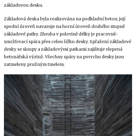
základovou desku.
Základová deska byla realizována na podkladní beton; její
spodní úroveň navazuje na horní úroveň druhého stupně
základové patky. Zhruba v polovině délky je pracovně-
smršťovací spára přes celou šířku desky. Spřažení základové
desky se sloupy a základovými patkami zajištuje vlepená
betonářská výztuž. Všechny spáry na povrchu desky jsou
zatmeleny pružným tmelem.