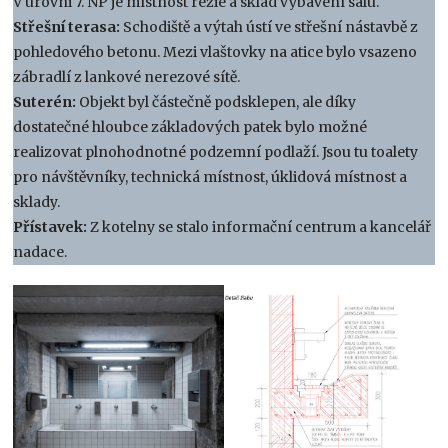
V úrovni 7. NP je místnost režie a sklad vybavení sálu.
Střešní terasa:
Schodiště a výtah ústí ve střešní nástavbě z
pohledového betonu. Mezi vlaštovky na atice bylo vsazeno
zábradlí z lankové nerezové sítě.
Suterén:
Objekt byl částečně podsklepen, ale díky
dostatečné hloubce základových patek bylo možné
realizovat plnohodnotné podzemní podlaží. Jsou tu toalety
pro návštěvníky, technická místnost, úklidová místnost a
sklady.
Přístavek:
Z kotelny se stalo informační centrum a kancelář
nadace.