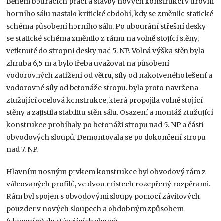
Během bouracích prací a stavby nových konstrukcí v úrovni
horního sálu nastalo kritické období, kdy se změnilo statické
schéma působení horního sálu. Po ubourání střešní desky
se statické schéma změnilo z rámu na volně stojící stěny,
vetknuté do stropní desky nad 5. NP. Volná výška stěn byla
zhruba 6,5 m a bylo třeba uvažovat na působení
vodorovných zatížení od větru, síly od nakotveného lešení a
vodorovné síly od betonáže stropu. byla proto navržena
ztužující ocelová konstrukce, která propojila volně stojící
stěny a zajistila stabilitu stěn sálu. Osazení a montáž ztužující
konstrukce probíhaly po betonáži stropu nad 5. NP a části
obvodových sloupů. Demontovala se po dokončení stropu
nad 7. NP.
Hlavním nosným prvkem konstrukce byl obvodový rám z
válcovaných profilů, ve dvou místech rozepřený rozpěrami.
Rám byl spojen s obvodovými sloupy pomocí závitových
pouzder v nových sloupech a obdobným způsobem
(vlepením) do stávajících sloupů.