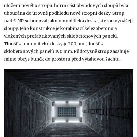
uložení nového stropu. horní část obvodových sloupů byla
ubourána do úrovně podhledu nové stropní desky. Strop
nad 5. NP se budoval jako monolitická deska, kterou vynášejí
sloupy. Jeho konstrukce je kombinací železobetonu a
vložených prefabrikovaných sklobetonových panelů.
Tloušťka monolitické desky je 200 mm, tloušťka
sklobetonových panelů 190 mm. Půdorysně strop zasahuje
mimo obrys buněk do prostoru před výtahovou šachtu.