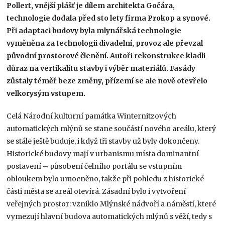
Pollert, vnější plášť je dílem architekta Gočára,
technologie dodala před sto lety firma Prokop a synové.
Při adaptaci budovy byla mlynářská technologie
vyměněna za technologii divadelní, provoz ale převzal
původní prostorové členění. Autoři rekonstrukce kladli
důraz na vertikalitu stavby i výběr materiálů. Fasády
zůstaly téměř beze změny, přízemí se ale nově otevřelo
velkorysým vstupem.
Celá Národní kulturní památka Winternitzových
automatických mlýnů se stane součástí nového areálu, který
se stále ještě buduje, i když tři stavby už byly dokončeny.
Historické budovy mají v urbanismu místa dominantní
postavení – působení čelního portálu se vstupním
obloukem bylo umocněno, takže při pohledu z historické
části města se areál otevírá. Zásadní bylo i vytvoření
veřejných prostor: vzniklo Mlýnské nádvoří a náměstí, které
vymezují hlavní budova automatických mlýnů s věží, tedy s