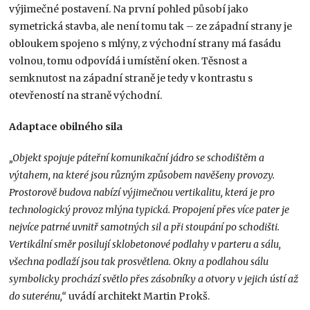
výjimečné postavení. Na první pohled působí jako
symetrická stavba, ale není tomu tak – ze západní strany je
obloukem spojeno s mlýny, z východní strany má fasádu
volnou, tomu odpovídá i umístění oken. Těsnost a
semknutost na západní straně je tedy v kontrastu s
otevřeností na straně východní.
Adaptace obilného sila
„Objekt spojuje páteřní komunikační jádro se schodištěm a
výtahem, na které jsou různým způsobem navěšeny provozy.
Prostorově budova nabízí výjimečnou vertikalitu, která je pro
technologický provoz mlýna typická. Propojení přes více pater je
nejvíce patrné uvnitř samotných sil a při stoupání po schodišti.
Vertikální směr posilují sklobetonové podlahy v parteru a sálu,
všechna podlaží jsou tak prosvětlena. Okny a podlahou sálu
symbolicky prochází světlo přes zásobníky a otvory v jejich ústí až
do suterénu,“
uvádí architekt Martin Prokš.