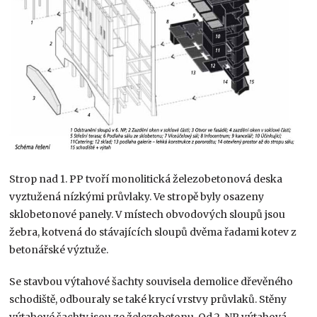
Strop nad 1. PP tvoří monolitická železobetonová deska
vyztužená nízkými průvlaky. Ve stropě byly osazeny
sklobetonové panely. V místech obvodových sloupů jsou
žebra, kotvená do stávajících sloupů dvěma řadami kotev z
betonářské výztuže.
Se stavbou výtahové šachty souvisela demolice dřevěného
schodiště, odbouraly se také krycí vrstvy průvlaků. Stěny