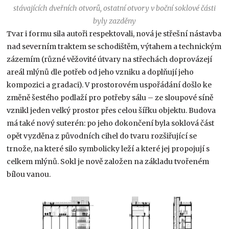
stávajících dveřních otvorů, ostatní otvory v boční soklové části
byly zazděny
Tvar i formu sila autoři respektovali, nová je střešní nástavba
nad severním traktem se schodištěm, výtahem a technickým
zázemím (různé věžovité útvary na střechách doprovázejí
areál mlýnů dle potřeb od jeho vzniku a doplňují jeho
kompozici a gradaci). V prostorovém uspořádání došlo ke
změně šestého podlaží pro potřeby sálu – ze sloupové síně
vznikl jeden velký prostor přes celou šířku objektu. Budova
má také nový suterén: po jeho dokončení byla soklová část
opět vyzděna z původních cihel do tvaru rozšiřující se
trnože, na které silo symbolicky leží a které jej propojují s
celkem mlýnů. Sokl je nově založen na základu tvořeném
bílou vanou.