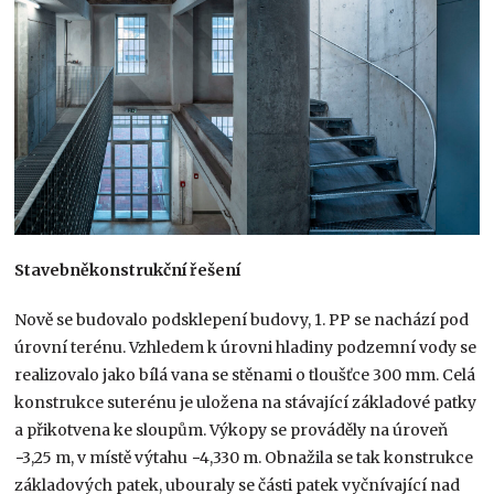
Stavebněkonstrukční řešení
Nově se budovalo podsklepení budovy, 1. PP se nachází pod
úrovní terénu. Vzhledem k úrovni hladiny podzemní vody se
realizovalo jako bílá vana se stěnami o tloušťce 300 mm. Celá
konstrukce suterénu je uložena na stávající základové patky
a přikotvena ke sloupům. Výkopy se prováděly na úroveň
−3,25 m, v místě výtahu −4,330 m. Obnažila se tak konstrukce
základových patek, ubouraly se části patek vyčnívající nad