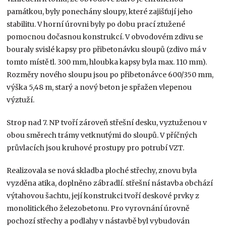
památkou, byly ponechány sloupy, které zajišťují jeho
stabilitu. V horní úrovni byly po dobu prací ztužené
pomocnou dočasnou konstrukcí. V obvodovém zdivu se
bouraly svislé kapsy pro přibetonávku sloupů (zdivo má v
tomto místě tl. 300 mm, hloubka kapsy byla max. 110 mm).
Rozměry nového sloupu jsou po přibetonávce 600/350 mm,
výška 5,48 m, starý a nový beton je spřažen vlepenou
výztuží.
Strop nad 7. NP tvoří zároveň střešní desku, vyztuženou v
obou směrech trámy vetknutými do sloupů. V příčných
průvlacích jsou kruhové prostupy pro potrubí VZT.
Realizovala se nová skladba ploché střechy, znovu byla
vyzděna atika, doplněno zábradlí. střešní nástavba obchází
výtahovou šachtu, její konstrukci tvoří deskové prvky z
monolitického železobetonu. Pro vyrovnání úrovně
pochozí střechy a podlahy v nástavbě byl vybudován