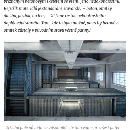
přiznaným betonovým skeletem se všemi jeho nedokonalostmi.
Rejstřík materiálů je standardní, stavařský – beton, omítky,
dlažba, pozink, luxfery – šli jsme cestou nekontrastního
doplňování starého. Tam, kde to bylo možné, povrchy betonů a
omítek zůstaly v původním stavu včetně patiny.“
Střední pole původních zásobníků zůstalo volné přes šest pater –