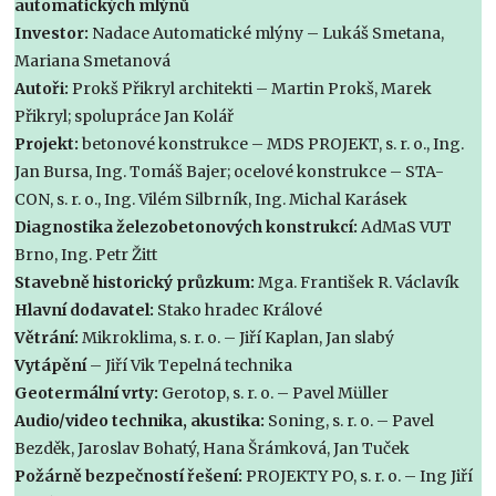
automatických mlýnů
Investor:
Nadace Automatické mlýny – Lukáš Smetana,
Mariana Smetanová
Autoři:
Prokš Přikryl architekti – Martin Prokš, Marek
Přikryl; spolupráce Jan Kolář
Projekt:
betonové konstrukce – MDS PROJEKT, s. r. o., Ing.
Jan Bursa, Ing. Tomáš Bajer; ocelové konstrukce – STA-
CON, s. r. o., Ing. Vilém Silbrník, Ing. Michal Karásek
Diagnostika železobetonových konstrukcí:
AdMaS VUT
Brno, Ing. Petr Žitt
Stavebně historický průzkum:
Mga. František R. Václavík
Hlavní dodavatel:
Stako hradec Králové
Větrání:
Mikroklima, s. r. o. – Jiří Kaplan, Jan slabý
Vytápění
– Jiří Vik Tepelná technika
Geotermální vrty:
Gerotop, s. r. o. – Pavel Müller
Audio/video technika, akustika:
Soning, s. r. o. – Pavel
Bezděk, Jaroslav Bohatý, Hana Šrámková, Jan Tuček
Požárně bezpečností řešení:
PROJEKTY PO, s. r. o. – Ing Jiří