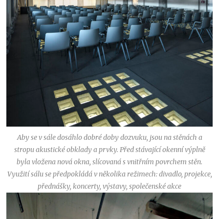
Aby se v sále dosáhlo dobré doby dozvuku, jsou na stěnách a
stropu akustické obklady a prvky. Před stávající okenní výplně
byla vložena nová okna, slícovaná s vnitřním povrchem stěn.
Využití sálu se předpokládá v několika režimech: divadlo, projekce,
přednášky, koncerty, výstavy, společenské akce