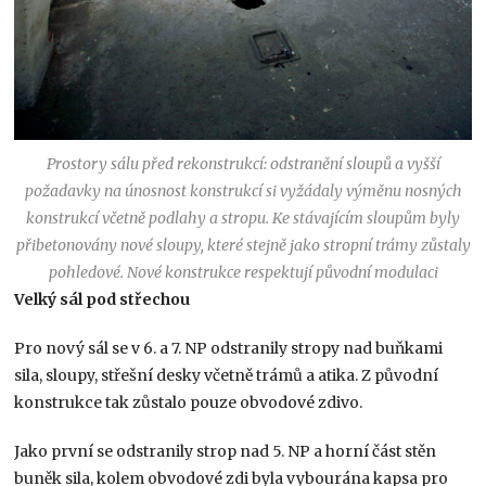
Prostory sálu před rekonstrukcí: odstranění sloupů a vyšší
požadavky na únosnost konstrukcí si vyžádaly výměnu nosných
konstrukcí včetně podlahy a stropu. Ke stávajícím sloupům byly
přibetonovány nové sloupy, které stejně jako stropní trámy zůstaly
pohledové. Nové konstrukce respektují původní modulaci
Velký sál pod střechou
Pro nový sál se v 6. a 7. NP odstranily stropy nad buňkami
sila, sloupy, střešní desky včetně trámů a atika. Z původní
konstrukce tak zůstalo pouze obvodové zdivo.
Jako první se odstranily strop nad 5. NP a horní část stěn
buněk sila, kolem obvodové zdi byla vybourána kapsa pro