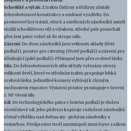
Schodiště a výtah:
Z traktu čistírny a třídírny zůstaly
železobetonové konstrukce a omítané vyzdívky. Do
prostorové hry trámů, věnců a zavěšených zásobníků autoři
vložili schodišťovou věž s výtahem. střední pole ponechali
přes šest pater volné až do stropu sálu.
Zázemí:
Do dvou zásobníků jsou vetknuty sklady (třetí
podlaží), prostor pro catering (čtvrté podlaží) a zázemí pro
účinkující (páté podlaží). Přístupné jsou přes ocelové lávky.
Sila:
Do železobetonových stěn sil byly vyřezány otvory
velikosti dveří, které ve středním traktu propojuje lehká
ocelová lávka. Jednotlivé komory vybízejí k různým
možnostem expozice. Výstavní prostor prostupuje v úrovni
2. NP všemi sily.
Sál:
Do technologického patra v šestém podlaží je vložen
víceúčelový sál. Jeho půdorys kopíruje rozložení zásobníků
včetně výběžku nad dvěma aty- pickými zásobníky a
vestavbou. Předprostor tvoří mezistupeň mezi foyer a sálem.