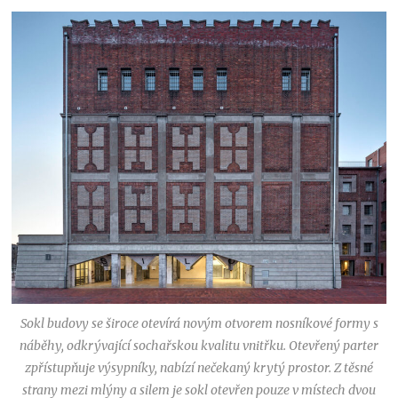
Sokl budovy se široce otevírá novým otvorem nosníkové formy s
náběhy, odkrývající sochařskou kvalitu vnitřku. Otevřený parter
zpřístupňuje výsypníky, nabízí nečekaný krytý prostor. Z těsné
strany mezi mlýny a silem je sokl otevřen pouze v místech dvou