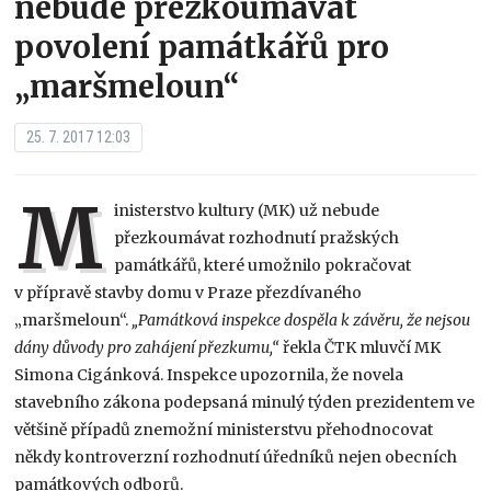
nebude přezkoumávat
povolení památkářů pro
„maršmeloun“
25. 7. 2017 12:03
M
inisterstvo kultury (MK) už nebude
přezkoumávat rozhodnutí pražských
památkářů, které umožnilo pokračovat
v přípravě stavby domu v Praze přezdívaného
„maršmeloun“.
„Památková inspekce dospěla k závěru, že nejsou
dány důvody pro zahájení přezkumu,“
řekla ČTK mluvčí MK
Simona Cigánková. Inspekce upozornila, že novela
stavebního zákona podepsaná minulý týden prezidentem ve
většině případů znemožní ministerstvu přehodnocovat
někdy kontroverzní rozhodnutí úředníků nejen obecních
památkových odborů.