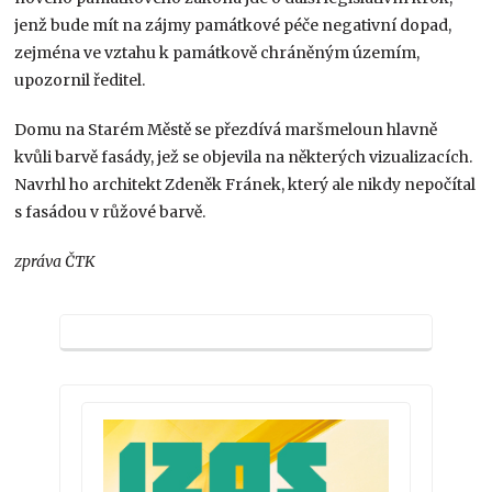
jenž bude mít na zájmy památkové péče negativní dopad,
zejména ve vztahu k památkově chráněným územím,
upozornil ředitel.
Domu na Starém Městě se přezdívá maršmeloun hlavně
kvůli barvě fasády, jež se objevila na některých vizualizacích.
Navrhl ho architekt Zdeněk Fránek, který ale nikdy nepočítal
s fasádou v růžové barvě.
zpráva ČTK