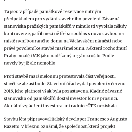
Ta jsou v případě památkové rezervace nutným
předpokladem pro vydání stavebního povolení. Závazná
stanoviska pražských památkářů v minulosti vyvolala někdy
kontroverze, patřil mezi ně třeba souhlas s novostavbou na
místě nyní bouraného domu na Václavském náměstí nebo
právě povolení ke stavbě maršmelounu. Některá rozhodnutí
Prahy později MK jako nadřízený orgán zrušilo. Podle
novely by již ale nemohlo.
Proti stavbě maršmelounu protestovala část veřejnosti,
stavět se ale asi bude. Stavební úřad vydal povolení v červnu
2015, jeho platnost však byla pozastavena. Kladné závazné
stanovisko od památkářů dostal investor loni v prosinci.
Aktuální vyjádření investora ani radnice ČTK nezískala.
Stavbu léta připravoval italský developer Francesco Augusto
Razetto. V březnu oznámil, že společnost, která projekt