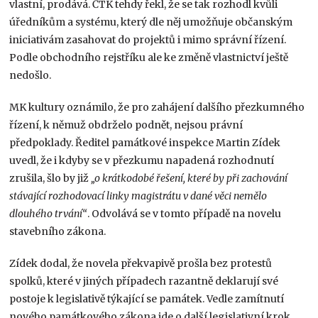
vlastní, prodává. ČTK tehdy řekl, že se tak rozhodl kvůli
úředníkům a systému, který dle něj umožňuje občanským
iniciativám zasahovat do projektů i mimo správní řízení.
Podle obchodního rejstříku ale ke změně vlastnictví ještě
nedošlo.
MK kultury oznámilo, že pro zahájení dalšího přezkumného
řízení, k němuž obdrželo podnět, nejsou právní
předpoklady. Ředitel památkové inspekce Martin Zídek
uvedl, že i kdyby se v přezkumu napadená rozhodnutí
zrušila, šlo by již
„o krátkodobé řešení, které by při zachování
stávající rozhodovací linky magistrátu v dané věci nemělo
dlouhého trvání“
. Odvolává se v tomto případě na novelu
stavebního zákona.
Zídek dodal, že novela překvapivě prošla bez protestů
spolků, které v jiných případech razantně deklarují své
postoje k legislativě týkající se památek. Vedle zamítnutí
nového památkového zákona jde o další legislativní krok,