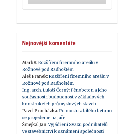
Nejnovější komentáře
Mark8
:
Rozšíření firemního areálu v
Rožnově pod Radhoštěm
Aleš Franek
:
Rozšíření firemního areálu v
Rožnově pod Radhoštěm
Ing. arch. Lukáš Černý
:
Pěnobeton a jeho
současnost i budoucnost v základových
konstrukcích průmyslových staveb
Pavel Procházka
:
Po mostu z bílého betonu
se projedeme na jaře
Šmejkal Jan
:
Vyjádření Svazu podnikatelů
ve stavebnictví k oznámení společnosti