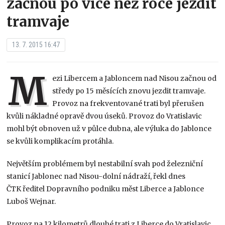
začnou po více než roce jezdit
tramvaje
13. 7. 2015 16:47
M
ezi Libercem a Jabloncem nad Nisou začnou od
středy po 15 měsících znovu jezdit tramvaje.
Provoz na frekventované trati byl přerušen
kvůli nákladné opravě dvou úseků. Provoz do Vratislavic
mohl být obnoven už v půlce dubna, ale výluka do Jablonce
se kvůli komplikacím protáhla.
Největším problémem byl nestabilní svah pod železniční
stanicí Jablonec nad Nisou-dolní nádraží, řekl dnes
ČTK ředitel Dopravního podniku měst Liberce a Jablonce
Luboš Wejnar.
Provoz na 12 kilometrů dlouhé trati z Liberce do Vratislavic