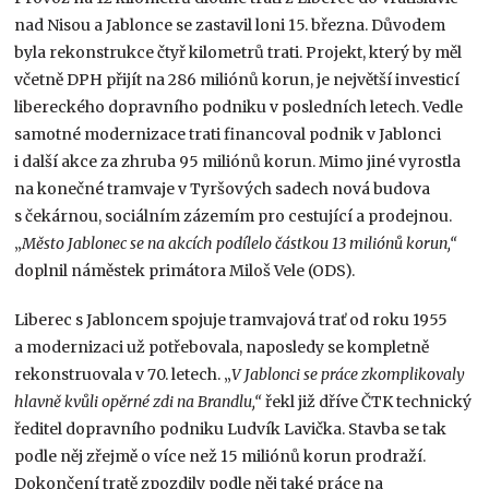
nad Nisou a Jablonce se zastavil loni 15. března. Důvodem
byla rekonstrukce čtyř kilometrů trati. Projekt, který by měl
včetně DPH přijít na 286 miliónů korun, je největší investicí
libereckého dopravního podniku v posledních letech. Vedle
samotné modernizace trati financoval podnik v Jablonci
i další akce za zhruba 95 miliónů korun. Mimo jiné vyrostla
na konečné tramvaje v Tyršových sadech nová budova
s čekárnou, sociálním zázemím pro cestující a prodejnou.
„
Město Jablonec se na akcích podílelo částkou 13 miliónů korun,“
doplnil náměstek primátora Miloš Vele (ODS).
Liberec s Jabloncem spojuje tramvajová trať od roku 1955
a modernizaci už potřebovala, naposledy se kompletně
rekonstruovala v 70. letech. „
V Jablonci se práce zkomplikovaly
hlavně kvůli opěrné zdi na Brandlu,“
řekl již dříve ČTK technický
ředitel dopravního podniku Ludvík Lavička. Stavba se tak
podle něj zřejmě o více než 15 miliónů korun prodraží.
Dokončení tratě zpozdily podle něj také práce na