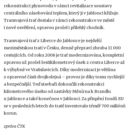
rekonstrukci plynovodu v rámci revitalizace soustavy
centrálního zásobování teplem, který ji v Jablonci křižuje.
Tramvajová trať dostala v rámci rekonstrukce ve městě
i nové osvětlení, opravou prošel i přilehlý chodník.
Tramvajová trať z Liberce do Jablonce je nejdelší
meziměstskou tratí v Česku, denně přepraví zhruba 11 000
cestujících. Od roku 2008 je trať modernizována, kompletní
opravou už prošel šestikilometrový úsek z centra Liberce až
k výhybně ve Vratislavicích. Díky modernizaci je většina
z opravené části dvojkolejná – provoz je díky tomu rychlejší
a bezpečnější. Teď stavbaři dokončili rekonstrukci
kilometrového úseku od zastávky Měnírna k Brandlu
u Jablonce a také konečnou v Jablonci. Za přispění fondů EU
se v posledních letech do tratě investovalo téměř 700 miliónů
korun.
zpráva ČTK