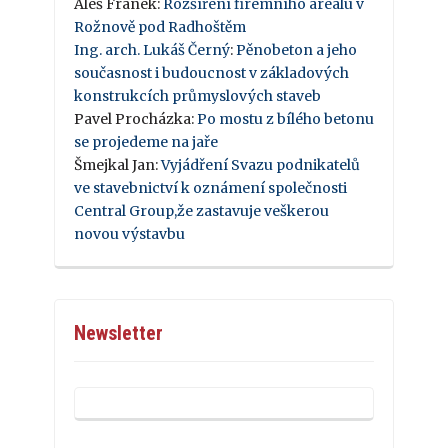
Aleš Franek
:
Rozšíření firemního areálu v
Rožnově pod Radhoštěm
Ing. arch. Lukáš Černý
:
Pěnobeton a jeho
současnost i budoucnost v základových
konstrukcích průmyslových staveb
Pavel Procházka
:
Po mostu z bílého betonu
se projedeme na jaře
Šmejkal Jan
:
Vyjádření Svazu podnikatelů
ve stavebnictví k oznámení společnosti
Central Group,že zastavuje veškerou
novou výstavbu
Newsletter