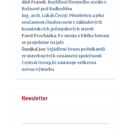
Aleš Franek
:
Rozšíření firemního areálu v
Rožnově pod Radhoštěm
Ing. arch. Lukáš Černý
:
Pěnobeton a jeho
současnost i budoucnost v základových
konstrukcích průmyslových staveb
Pavel Procházka
:
Po mostu z bílého betonu
se projedeme na jaře
Šmejkal Jan
:
Vyjádření Svazu podnikatelů
ve stavebnictví k oznámení společnosti
Central Group,že zastavuje veškerou
novou výstavbu
Newsletter