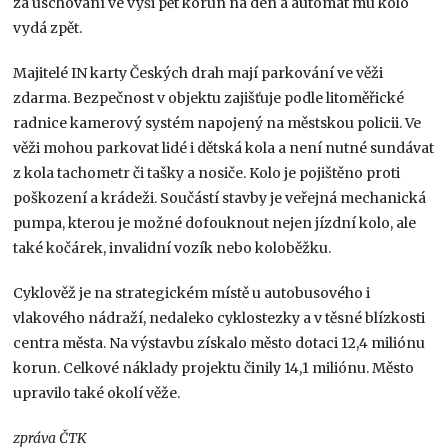
za uschování ve výši pět korun na den a automat mu kolo
vydá zpět.
Majitelé IN karty Českých drah mají parkování ve věži
zdarma. Bezpečnost v objektu zajišťuje podle litoměřické
radnice kamerový systém napojený na městskou policii. Ve
věži mohou parkovat lidé i dětská kola a není nutné sundávat
z kola tachometr či tašky a nosiče. Kolo je pojištěno proti
poškození a krádeži. Součástí stavby je veřejná mechanická
pumpa, kterou je možné dofouknout nejen jízdní kolo, ale
také kočárek, invalidní vozík nebo koloběžku.
Cyklověž je na strategickém místě u autobusového i
vlakového nádraží, nedaleko cyklostezky a v těsné blízkosti
centra města. Na výstavbu získalo město dotaci 12,4 miliónu
korun. Celkové náklady projektu činily 14,1 miliónu. Město
upravilo také okolí věže.
zpráva ČTK