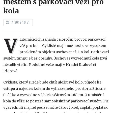
městem s parkovací věží pro
kola
26. 7. 2018 10:51
V
Litoměřicích zahájila celoroční provoz parkovací
věž pro kola. Cyklisté mají možnost si ve vysokém
proskleném objektu uschovat až 118 kol. Parkovací
systém funguje bez obsluhy. Úschova i vyzvednutí kola trvá
několik vteřin. Podobné věže mají v Hradci Králové či
Přerově.
Cyklista, který si zde bude chtít uložit své kolo, přijede ke
vstupu a najede s kolem do vyhrazeného prostoru. Stiskne
tlačítko a vyzvedne si lístek s čárovým kódem. O umístění
kola do věže se postará samoobslužný parkovací systém. Při
vyzvednutí majitel pouze načte čárový kód, zaplatí poplatek