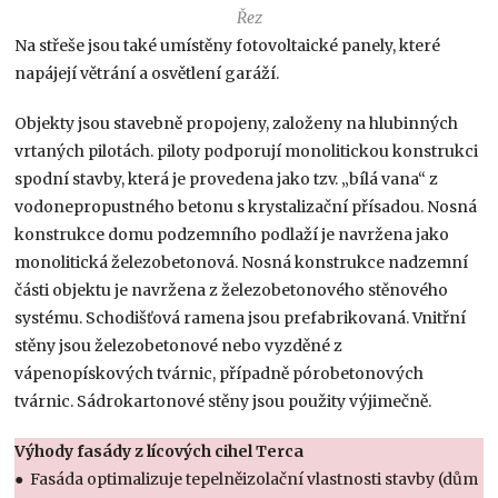
Řez
Na střeše jsou také umístěny fotovoltaické panely, které
napájejí větrání a osvětlení garáží.
Objekty jsou stavebně propojeny, založeny na hlubinných
vrtaných pilotách. piloty podporují monolitickou konstrukci
spodní stavby, která je provedena jako tzv. „bílá vana“ z
vodonepropustného betonu s krystalizační přísadou. Nosná
konstrukce domu podzemního podlaží je navržena jako
monolitická železobetonová. Nosná konstrukce nadzemní
části objektu je navržena z železobetonového stěnového
systému. Schodišťová ramena jsou prefabrikovaná. Vnitřní
stěny jsou železobetonové nebo vyzděné z
vápenopískových tvárnic, případně pórobetonových
tvárnic. Sádrokartonové stěny jsou použity výjimečně.
Výhody fasády z lícových cihel Terca
● Fasáda optimalizuje tepelněizolační vlastnosti stavby (dům