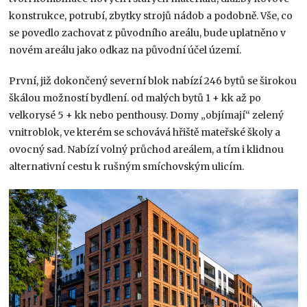
konstrukce, potrubí, zbytky strojů nádob a podobně. Vše, co
se povedlo zachovat z původního areálu, bude uplatněno v
novém areálu jako odkaz na původní účel území.
První, již dokončený severní blok nabízí 246 bytů se širokou
škálou možností bydlení. od malých bytů 1 + kk až po
velkorysé 5 + kk nebo penthousy. Domy „objímají“ zelený
vnitroblok, ve kterém se schovává hřiště mateřské školy a
ovocný sad. Nabízí volný průchod areálem, a tím i klidnou
alternativní cestu k rušným smíchovským ulicím.