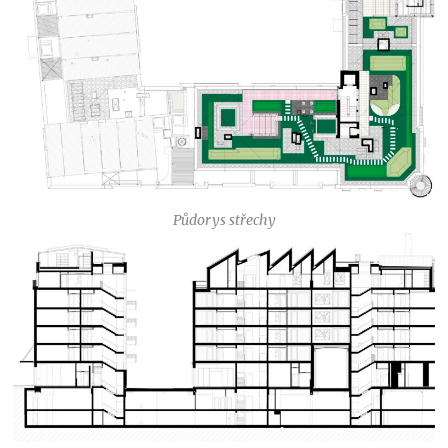
Půdorys střechy