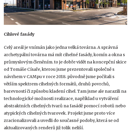
Cihlové fasády
Celý areál je vnímán jako jedna velká továrna. A správná
archetypální továrna má mít cihelné fasády, komín a okna s
průmyslovým členěním. to je dobře vidět na koncepční skice
od Tomáše Císaře, kterou jsme prezentovali společně s
návrhem v CAMpu v roce 2018. původně jsme počítali s
větším spektrem cihelných formátů, druhů povrchů,
barevností či způsobu kladení cihel. Tam jsme ale narazili na
technologické možnosti realizace, například u vytváření
abstraktních cihelných tvarů na fasádě pomocí robotů nebo
atypických cihelných tvarovek. Projekt jsme proto více
zracionalizovali a uvedli do současné podoby, která se od
aktualizovaných renderů již tolik neliší.