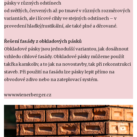
pásky v různých odstínech
od světlých, červených až po tmavé v různých rozměrových
variantách, ale i lícové cihly ve stejných odstínech – v
provedení hladký/rustikální, ale také plné a děrované.
Řešení fasády z obkladových pásků
Obkladové pásky jsou jednodušší variantou, jak dosáhnout
vzhledu cihlové fasády. Obkladové pásky můžeme použít
takřka kamkoliv, a to jak na novostavby, tak při rekonstrukci
staveb. Při použití na fasádu lze pásky lepit přímo na
obvodové zdivo nebo na zateplovací systém.
www.wienerberger.cz