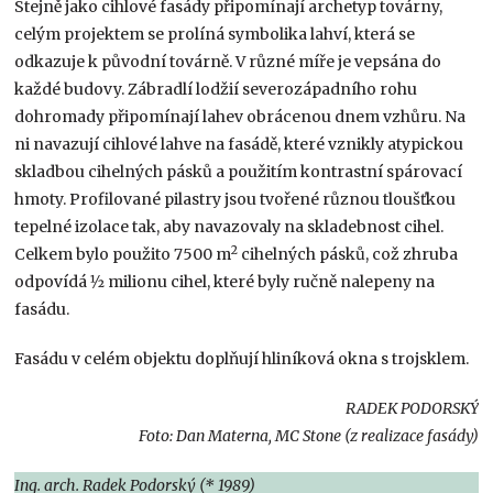
Stejně jako cihlové fasády připomínají archetyp továrny,
celým projektem se prolíná symbolika lahví, která se
odkazuje k původní továrně. V různé míře je vepsána do
každé budovy. Zábradlí lodžií severozápadního rohu
dohromady připomínají lahev obrácenou dnem vzhůru. Na
ni navazují cihlové lahve na fasádě, které vznikly atypickou
skladbou cihelných pásků a použitím kontrastní spárovací
hmoty. Profilované pilastry jsou tvořené různou tloušťkou
tepelné izolace tak, aby navazovaly na skladebnost cihel.
2
Celkem bylo použito 7500 m
cihelných pásků, což zhruba
odpovídá 1⁄2 milionu cihel, které byly ručně nalepeny na
fasádu.
Fasádu v celém objektu doplňují hliníková okna s trojsklem.
RADEK PODORSKÝ
Foto: Dan Materna, MC Stone (z realizace fasády)
Ing. arch. Radek Podorský (* 1989)