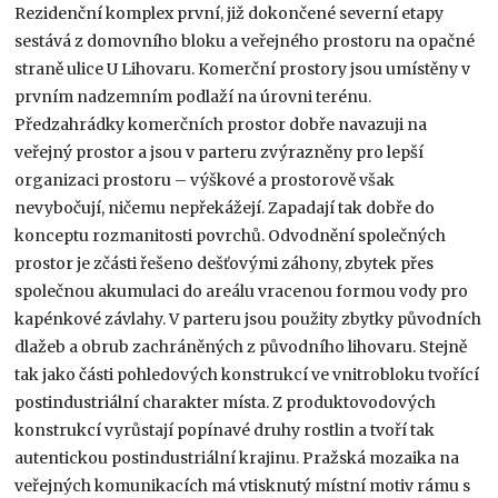
Rezidenční komplex první, již dokončené severní etapy
sestává z domovního bloku a veřejného prostoru na opačné
straně ulice U Lihovaru. Komerční prostory jsou umístěny v
prvním nadzemním podlaží na úrovni terénu.
Předzahrádky komerčních prostor dobře navazuji na
veřejný prostor a jsou v parteru zvýrazněny pro lepší
organizaci prostoru – výškové a prostorově však
nevybočují, ničemu nepřekážejí. Zapadají tak dobře do
konceptu rozmanitosti povrchů. Odvodnění společných
prostor je zčásti řešeno dešťovými záhony, zbytek přes
společnou akumulaci do areálu vracenou formou vody pro
kapénkové závlahy. V parteru jsou použity zbytky původních
dlažeb a obrub zachráněných z původního lihovaru. Stejně
tak jako části pohledových konstrukcí ve vnitrobloku tvořící
postindustriální charakter místa. Z produktovodových
konstrukcí vyrůstají popínavé druhy rostlin a tvoří tak
autentickou postindustriální krajinu. Pražská mozaika na
veřejných komunikacích má vtisknutý místní motiv rámu s