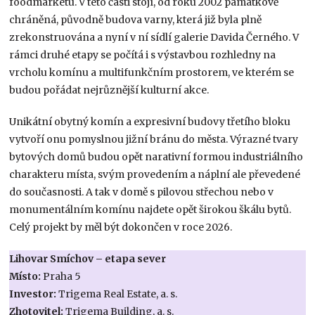
foodmarketu. V této části stojí, od roku 2002 památkově
chráněná, původně budova varny, která již byla plně
zrekonstruována a nyní v ní sídlí galerie Davida Černého. V
rámci druhé etapy se počítá i s výstavbou rozhledny na
vrcholu komínu a multifunkčním prostorem, ve kterém se
budou pořádat nejrůznější kulturní akce.
Unikátní obytný komín a expresivní budovy třetího bloku
vytvoří onu pomyslnou jižní bránu do města. Výrazné tvary
bytových domů budou opět narativní formou industriálního
charakteru místa, svým provedením a náplní ale převedené
do současnosti. A tak v domě s pilovou střechou nebo v
monumentálním komínu najdete opět širokou škálu bytů.
Celý projekt by měl být dokončen v roce 2026.
Lihovar Smíchov – etapa sever
Místo:
Praha 5
Investor:
Trigema Real Estate, a. s.
Zhotovitel:
Trigema Building, a. s.