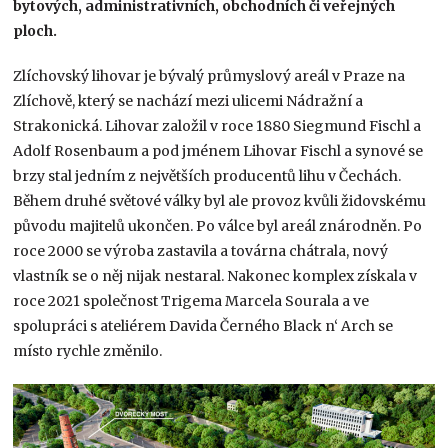
bytových, administrativních, obchodních či veřejných
ploch.
Zlíchovský lihovar je bývalý průmyslový areál v Praze na
Zlíchově, který se nachází mezi ulicemi Nádražní a
Strakonická. Lihovar založil v roce 1880 Siegmund Fischl a
Adolf Rosenbaum a pod jménem Lihovar Fischl a synové se
brzy stal jedním z největších producentů lihu v Čechách.
Během druhé světové války byl ale provoz kvůli židovskému
původu majitelů ukončen. Po válce byl areál znárodněn. Po
roce 2000 se výroba zastavila a továrna chátrala, nový
vlastník se o něj nijak nestaral. Nakonec komplex získala v
roce 2021 společnost Trigema Marcela Sourala a ve
spolupráci s ateliérem Davida Černého Black n‘ Arch se
místo rychle změnilo.