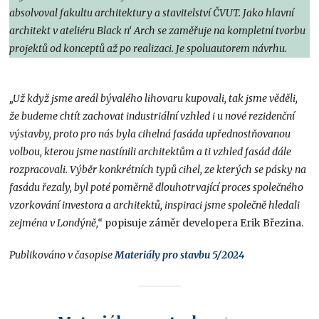
absolvoval fakultu architektury a stavitelství ČVUT. Jako hlavní
architekt v ateliéru Black n‘ Arch se zaměřuje na kompletní tvorbu
projektů od konceptů až po realizaci. Je spoluautorem návrhu.
„Už když jsme areál bývalého lihovaru kupovali, tak jsme věděli,
že budeme chtít zachovat industriální vzhled i u nové rezidenční
výstavby, proto pro nás byla cihelná fasáda upřednostňovanou
volbou, kterou jsme nastínili architektům a ti vzhled fasád dále
rozpracovali. Výběr konkrétních typů cihel, ze kterých se pásky na
fasádu řezaly, byl poté poměrně dlouhotrvající proces společného
vzorkování investora a architektů, inspiraci jsme společně hledali
zejména v Londýně,“
popisuje záměr developera Erik Březina.
Publikováno v časopise
Materiály pro stavbu 5/2024