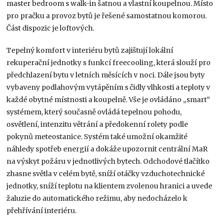
master bedroom s walk-in šatnou a vlastní koupelnou. Místo
pro pračku a provoz bytů je řešené samostatnou komorou.
Část dispozic je loftových.
Tepelný komfort v interiéru bytů zajištují lokální
rekuperační jednotky s funkcí freecooling, která slouží pro
předchlazení bytu v letních měsících v noci. Dále jsou byty
vybaveny podlahovým vytápěním s čidly vlhkosti a teploty v
každé obytné místnosti a koupelně. Vše je ovládáno „smart“
systémem, který současně ovládá tepelnou pohodu,
osvětlení, intenzitu větrání a předokenní rolety podle
pokynů meteostanice. Systém také umožní okamžité
náhledy spotřeb energií a dokáže upozornit centrální MaR
na výskyt požáru v jednotlivých bytech. Odchodové tlačítko
zhasne světla v celém bytě, sníží otáčky vzduchotechnické
jednotky, sníží teplotu na klientem zvolenou hranici a uvede
žaluzie do automatického režimu, aby nedocházelo k
přehřívání interiéru.