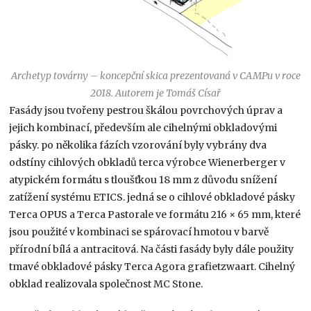
Archetyp továrny – koncepční skica prezentovaná v CAMPu v roce
2018. Autorem je Tomáš Císař
Fasády jsou tvořeny pestrou škálou povrchových úprav a
jejich kombinací, především ale cihelnými obkladovými
pásky. po několika fázích vzorování byly vybrány dva
odstíny cihlových obkladů terca výrobce Wienerberger v
atypickém formátu s tloušťkou 18 mm z důvodu snížení
zatížení systému ETICS. jedná se o cihlové obkladové pásky
Terca OPUS a Terca Pastorale ve formátu 216 × 65 mm, které
jsou použité v kombinaci se spárovací hmotou v barvě
přírodní bílá a antracitová. Na části fasády byly dále použity
tmavé obkladové pásky Terca Agora grafietzwaart. Cihelný
obklad realizovala společnost MC Stone.