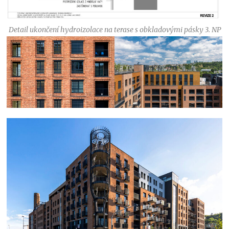
Detail ukončení hydroizolace na terase s obkladovými pásky 3. NP