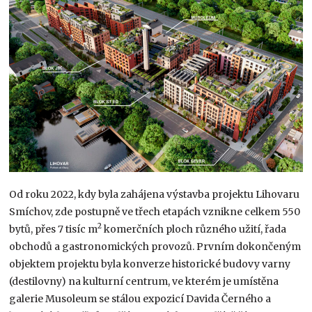
Od roku 2022, kdy byla zahájena výstavba projektu Lihovaru
Smíchov, zde postupně ve třech etapách vznikne celkem 550
2
bytů, přes 7 tisíc m
komerčních ploch různého užití, řada
obchodů a gastronomických provozů. Prvním dokončeným
objektem projektu byla konverze historické budovy varny
(destilovny) na kulturní centrum, ve kterém je umístěna
galerie Musoleum se stálou expozicí Davida Černého a