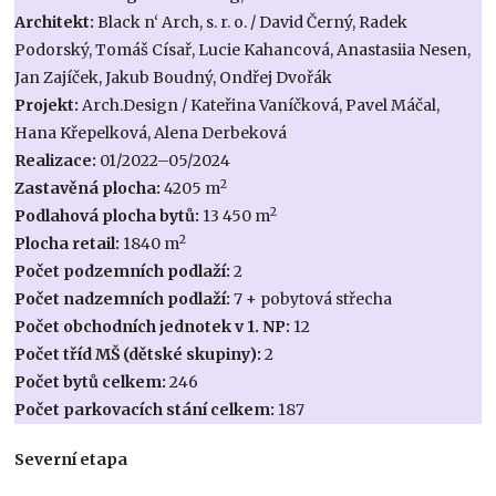
Architekt:
Black n‘ Arch, s. r. o. / David Černý, Radek
Podorský, Tomáš Císař, Lucie Kahancová, Anastasiia Nesen,
Jan Zajíček, Jakub Boudný, Ondřej Dvořák
Projekt:
Arch.Design / Kateřina Vaníčková, Pavel Máčal,
Hana Křepelková, Alena Derbeková
Realizace:
01/2022–05/2024
2
Zastavěná plocha:
4205 m
2
Podlahová plocha bytů:
13 450 m
2
Plocha retail:
1840 m
Počet podzemních podlaží:
2
Počet nadzemních podlaží:
7 + pobytová střecha
Počet obchodních jednotek v 1. NP:
12
Počet tříd MŠ (dětské skupiny):
2
Počet bytů celkem:
246
Počet parkovacích stání celkem:
187
Severní etapa