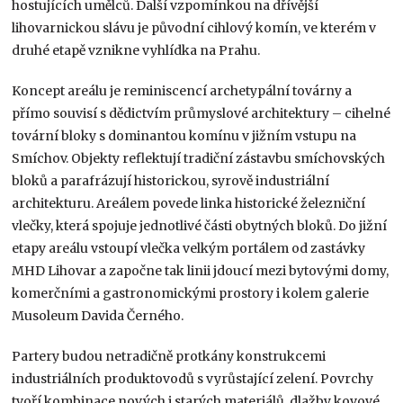
hostujících umělců. Další vzpomínkou na dřívější
lihovarnickou slávu je původní cihlový komín, ve kterém v
druhé etapě vznikne vyhlídka na Prahu.
Koncept areálu je reminiscencí archetypální továrny a
přímo souvisí s dědictvím průmyslové architektury – cihelné
tovární bloky s dominantou komínu v jižním vstupu na
Smíchov. Objekty reflektují tradiční zástavbu smíchovských
bloků a parafrázují historickou, syrově industriální
architekturu. Areálem povede linka historické železniční
vlečky, která spojuje jednotlivé části obytných bloků. Do jižní
etapy areálu vstoupí vlečka velkým portálem od zastávky
MHD Lihovar a započne tak linii jdoucí mezi bytovými domy,
komerčními a gastronomickými prostory i kolem galerie
Musoleum Davida Černého.
Partery budou netradičně protkány konstrukcemi
industriálních produktovodů s vyrůstající zelení. Povrchy
tvoří kombinace nových i starých materiálů, dlažby kovové