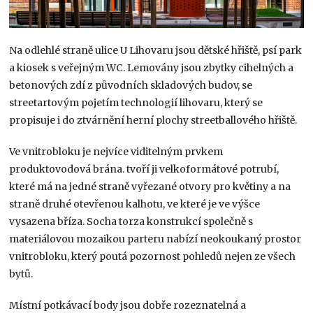
Na odlehlé straně ulice U Lihovaru jsou dětské hřiště, psí park
a kiosek s veřejným WC. Lemovány jsou zbytky cihelných a
betonových zdí z původních skladových budov, se
streetartovým pojetím technologií lihovaru, který se
propisuje i do ztvárnění herní plochy streetballového hřiště.
Ve vnitrobloku je nejvíce viditelným prvkem
produktovodová brána. tvoří ji velkoformátové potrubí,
které má na jedné straně vyřezané otvory pro květiny a na
straně druhé otevřenou kalhotu, ve které je ve výšce
vysazena bříza. Socha torza konstrukcí společně s
materiálovou mozaikou parteru nabízí neokoukaný prostor
vnitrobloku, který poutá pozornost pohledů nejen ze všech
bytů.
Místní potkávací body jsou dobře rozeznatelná a