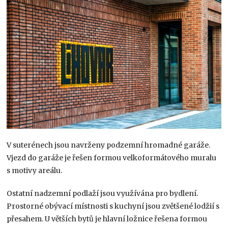
V suterénech jsou navrženy podzemní hromadné garáže.
Vjezd do garáže je řešen formou velkoformátového muralu
s motivy areálu.
Ostatní nadzemní podlaží jsou využívána pro bydlení.
Prostorné obývací místnosti s kuchyní jsou zvětšené lodžií s
přesahem. U větších bytů je hlavní ložnice řešena formou