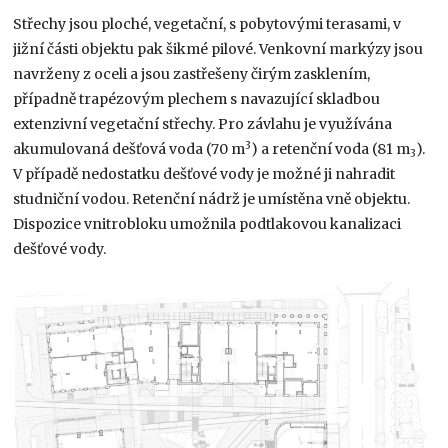
Střechy jsou ploché, vegetační, s pobytovými terasami, v
jižní části objektu pak šikmé pilové. Venkovní markýzy jsou
navrženy z oceli a jsou zastřešeny čirým zasklením,
případně trapézovým plechem s navazující skladbou
extenzivní vegetační střechy. Pro závlahu je využívána
3
akumulovaná dešťová voda (70 m
) a retenční voda (81 m
).
3
V případě nedostatku dešťové vody je možné ji nahradit
studniční vodou. Retenční nádrž je umístěna vně objektu.
Dispozice vnitrobloku umožnila podtlakovou kanalizaci
dešťové vody.