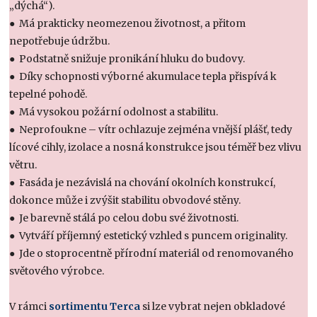
„dýchá“).
● Má prakticky neomezenou životnost, a přitom
nepotřebuje údržbu.
● Podstatně snižuje pronikání hluku do budovy.
● Díky schopnosti výborné akumulace tepla přispívá k
tepelné pohodě.
● Má vysokou požární odolnost a stabilitu.
● Neprofoukne – vítr ochlazuje zejména vnější plášť, tedy
lícové cihly, izolace a nosná konstrukce jsou téměř bez vlivu
větru.
● Fasáda je nezávislá na chování okolních konstrukcí,
dokonce může i zvýšit stabilitu obvodové stěny.
● Je barevně stálá po celou dobu své životnosti.
● Vytváří příjemný estetický vzhled s puncem originality.
● Jde o stoprocentně přírodní materiál od renomovaného
světového výrobce.
V rámci
sortimentu Terca
si lze vybrat nejen obkladové