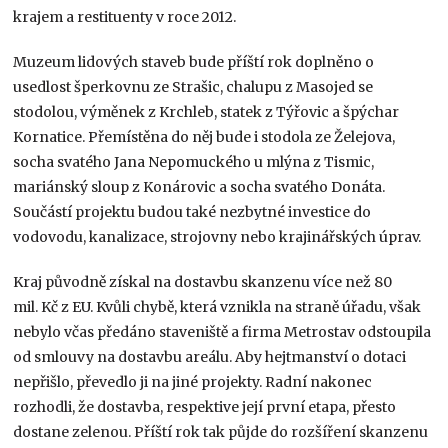
krajem a restituenty v roce 2012.
Muzeum lidových staveb bude příští rok doplněno o
usedlost šperkovnu ze Strašic, chalupu z Masojed se
stodolou, výměnek z Krchleb, statek z Týřovic a špýchar
Kornatice. Přemístěna do něj bude i stodola ze Želejova,
socha svatého Jana Nepomuckého u mlýna z Tismic,
mariánský sloup z Konárovic a socha svatého Donáta.
Součástí projektu budou také nezbytné investice do
vodovodu, kanalizace, strojovny nebo krajinářských úprav.
Kraj původně získal na dostavbu skanzenu více než 80
mil. Kč z EU. Kvůli chybě, která vznikla na straně úřadu, však
nebylo včas předáno staveniště a firma Metrostav odstoupila
od smlouvy na dostavbu areálu. Aby hejtmanství o dotaci
nepřišlo, převedlo ji na jiné projekty. Radní nakonec
rozhodli, že dostavba, respektive její první etapa, přesto
dostane zelenou. Příští rok tak půjde do rozšíření skanzenu