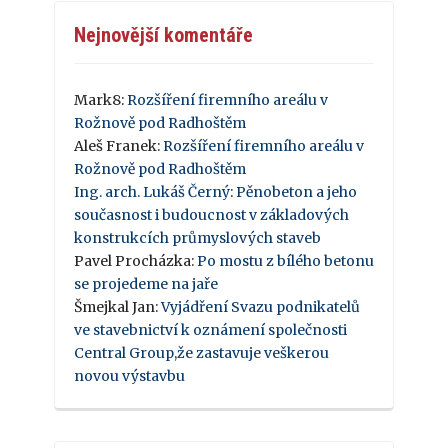
Nejnovější komentáře
Mark8
:
Rozšíření firemního areálu v
Rožnově pod Radhoštěm
Aleš Franek
:
Rozšíření firemního areálu v
Rožnově pod Radhoštěm
Ing. arch. Lukáš Černý
:
Pěnobeton a jeho
současnost i budoucnost v základových
konstrukcích průmyslových staveb
Pavel Procházka
:
Po mostu z bílého betonu
se projedeme na jaře
Šmejkal Jan
:
Vyjádření Svazu podnikatelů
ve stavebnictví k oznámení společnosti
Central Group,že zastavuje veškerou
novou výstavbu