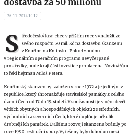
dostavba za 50 miliónů
26. 11. 2014 10:12
S
tředočeský kraj chce v příštím roce vynaložit ze
svého rozpočtu 50 mil. Kč na dostavbu skanzenu
v Kouřimi na Kolínsku. Pokud zbudou
v regionálním operačním programu nevyčerpané
prostředky, bude kraji část investice proplacena. Novinářům
to řekl hejtman Miloš Petera.
Kouřimský skanzen byl založen v roce 1972 a je jediným v
republice, který shromažďuje stavitelské památky z celého
území Čech od 17. do 19. století. V současnosti je v něm devět
větších obytných a hospodářských objektů ze středních,
východních a severních Čech, které doplňuje několik
drobnějších památek. Dalšímu rozvoji skanzenu bránily po
roce 1990 restituční spory. Vyřešeny byly dohodou mezi