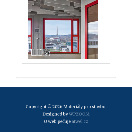
Copyright © 2026 Materiály pro stavbu.
Designed by
WPZOOM
O web pečuje
atwel.cz