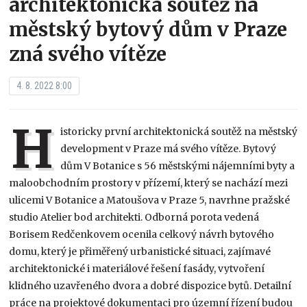
architektonická soutěž na
městský bytový dům v Praze
zná svého vítěze
4. 8. 2022 8:00
H
istoricky první architektonická soutěž na městský
development v Praze má svého vítěze. Bytový
dům V Botanice s 56 městskými nájemními byty a
maloobchodním prostory v přízemí, který se nachází mezi
ulicemi V Botanice a Matoušova v Praze 5, navrhne pražské
studio Atelier bod architekti. Odborná porota vedená
Borisem Redčenkovem ocenila celkový návrh bytového
domu, který je přiměřený urbanistické situaci, zajímavé
architektonické i materiálové řešení fasády, vytvoření
klidného uzavřeného dvora a dobré dispozice bytů. Detailní
práce na projektové dokumentaci pro územní řízení budou