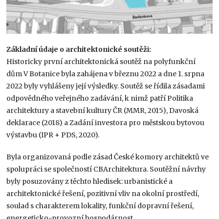
Základní údaje o architektonické soutěži:
Historicky první architektonická soutěž na polyfunkční
dům V Botanice byla zahájena v březnu 2022 a dne 1. srpna
2022 byly vyhlášeny její výsledky. Soutěž se řídila zásadami
odpovědného veřejného zadávání, k nimž patří Politika
architektury a stavební kultury ČR (MMR, 2015), Davoská
deklarace (2018) a Zadání investora pro městskou bytovou
výstavbu (IPR + PDS, 2020).
Byla organizovaná podle zásad České komory architektů ve
spolupráci se společností CBArchitektura. Soutěžní návrhy
byly posuzovány z těchto hledisek: urbanistické a
architektonické řešení, pozitivní vliv na okolní prostředí,
soulad s charakterem lokality, funkční dopravní řešení,
energeticko-provozní hospodárnost.