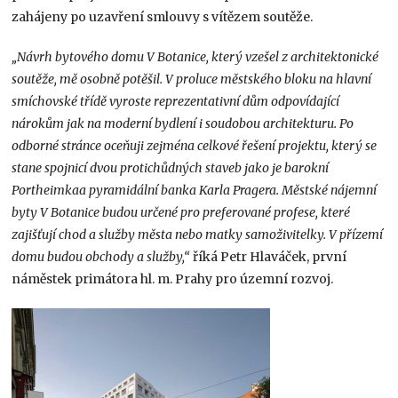
zahájeny po uzavření smlouvy s vítězem soutěže.
„Návrh bytového domu V Botanice, který vzešel z architektonické
soutěže, mě osobně potěšil. V proluce městského bloku na hlavní
smíchovské třídě vyroste reprezentativní dům odpovídající
nárokům jak na moderní bydlení i soudobou architekturu. Po
odborné stránce oceňuji zejména celkové řešení projektu, který se
stane spojnicí dvou protichůdných staveb jako je barokní
Portheimkaa pyramidální banka Karla Pragera. Městské nájemní
byty V Botanice budou určené pro preferované profese, které
zajišťují chod a služby města nebo matky samoživitelky. V přízemí
domu budou obchody a služby,“
říká Petr Hlaváček, první
náměstek primátora hl. m. Prahy pro územní rozvoj.