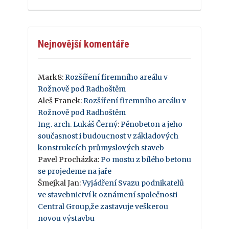
Nejnovější komentáře
Mark8
:
Rozšíření firemního areálu v
Rožnově pod Radhoštěm
Aleš Franek
:
Rozšíření firemního areálu v
Rožnově pod Radhoštěm
Ing. arch. Lukáš Černý
:
Pěnobeton a jeho
současnost i budoucnost v základových
konstrukcích průmyslových staveb
Pavel Procházka
:
Po mostu z bílého betonu
se projedeme na jaře
Šmejkal Jan
:
Vyjádření Svazu podnikatelů
ve stavebnictví k oznámení společnosti
Central Group,že zastavuje veškerou
novou výstavbu