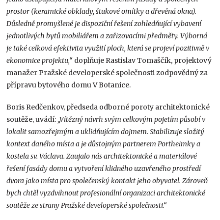
prostor (keramické obklady, štukové omítky a dřevěná okna).
Důsledně promyšlené je dispoziční řešení zohledňující vybavení
jednotlivých bytů mobiliářem a zařizovacími předměty. Výborná
je také celková efektivita využití ploch, která se projeví pozitivně v
ekonomice projektu,“
doplňuje Rastislav Tomaščík, projektový
manažer Pražské developerské společnosti zodpovědný za
přípravu bytového domu V Botanice.
Boris Redčenkov, předseda odborné poroty architektonické
soutěže, uvádí:
„Vítězný návrh svým celkovým pojetím působí v
lokalit samozřejmým a uklidňujícím dojmem. Stabilizuje složitý
kontext daného místa a je důstojným partnerem Portheimky a
kostela sv. Václava. Zaujalo nás architektonické a materiálové
řešení fasády domu a vytvoření klidného uzavřeného prostředí
dvora jako místa pro společenský kontakt jeho obyvatel. Zároveň
bych chtěl vyzdvihnout profesionální organizaci architektonické
soutěže ze strany Pražské developerské společnosti.“