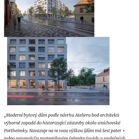
„Moderní bytový dům podle návrhu Atelieru bod architekti
výborně zapadá do historizující zástavby okolo smíchovské
Portheimky. Navazuje na ni svou výškou (dům má šest pater +
jedno ustupující)a materiálovým řešením fasády a společných