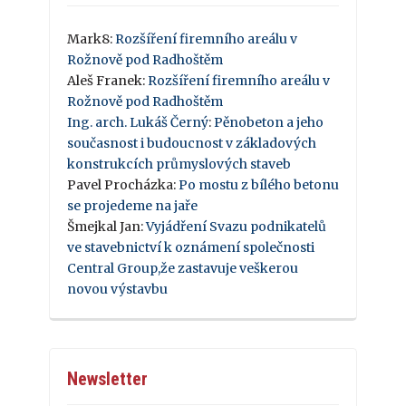
Mark8
:
Rozšíření firemního areálu v
Rožnově pod Radhoštěm
Aleš Franek
:
Rozšíření firemního areálu v
Rožnově pod Radhoštěm
Ing. arch. Lukáš Černý
:
Pěnobeton a jeho
současnost i budoucnost v základových
konstrukcích průmyslových staveb
Pavel Procházka
:
Po mostu z bílého betonu
se projedeme na jaře
Šmejkal Jan
:
Vyjádření Svazu podnikatelů
ve stavebnictví k oznámení společnosti
Central Group,že zastavuje veškerou
novou výstavbu
Newsletter