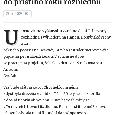
do příštího roku rozhlednu
23. 6. 2009 0:00
U
Drnovic na Vyškovsku
vznikne do příští sezony
rozhledna s výhledem na Hanou, Hostýnské vrchy
a za
pěkného počasí i na Beskydy. Stavba šestnáctimetrové věže
přijde na
pět milionů korun
. V současné době
se pracuje na projektu, řekl ČTK drnovický místostarosta
Antonín
Dvořák.
Věz bude stát na kopci
Chocholík
, na němž
kdysi byla dřevěná vyhlídka. Před 20 lety se ale zbortila
a dosud nebyla obnovena. O stavbě rozhledny se
v Drnovicích hovoří již dlouho. Radnice si ji ale může dovolit
až nyní. Získala na ni finanční dar od sponzora.