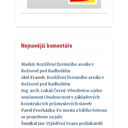
Nejnovější komentáře
Mark8
:
Rozšíření firemního areálu v
Rožnově pod Radhoštěm
Aleš Franek
:
Rozšíření firemního areálu v
Rožnově pod Radhoštěm
Ing. arch. Lukáš Černý
:
Pěnobeton a jeho
současnost i budoucnost v základových
konstrukcích průmyslových staveb
Pavel Procházka
:
Po mostu z bílého betonu
se projedeme na jaře
Šmejkal Jan
:
Vyjádření Svazu podnikatelů