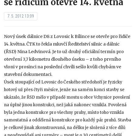
se řidičům otevře 14. května
7. 5. 2012 13:09
Nový úsek dálnice D8 z Lovosic k Bílince se otevře pro řidiče
14. května. ČTK to řekla mluvčí Ředitelství silnic a dálnic
(ŘSD) Nina Ledvinová. Je to už druhý oficiální termín pro
otevření 3,7 kilometru dlouhého úseku – z toho prvního
vloni v prosinci na poslední chvíli sešlo kvůli chybám ve
stavební dokumentaci.
Úsek stoupající od Lovosic do Českého středohoří je fyzicky
hotový už přes čtyři měsíce, jenže na samém konci stavby se
ukázalo, že ŘSD mělo v případě mostu u obce Vchynice povolení
na úplně jinou konstrukci, než jaká nakonec vznikla. Povolená
byla jedna konstrukce pro všechny pruhy, místo toho vznikla
samostatná a oddělená konstrukce pro každý pár pruhů. Stavba
je celkově jinak zkonstruovaná, na délku je složená z více dílů
a neodpovídají ani rozměry – most je o 30 centimetrů delší