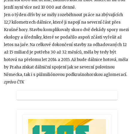
jezdí nyní více než 10 000 aut denně.
Jen o týden dřív by se měly rozeběhnout práce na zbývajících
12,7 kilometrech dálnice, které ji napojí na severní část přes
Krušné hory. Stavbu komplikovaly skoro dvě dekády spory mezi
ekology a úředníky, které se podařilo aspoň zčásti vyřešit až
letos na jaře. Na celkové dokončení stavby za odhadovaných 12
až 15 miliard je potřeba 30 až 32 měsíců, měla by tedy být
hotová na přelomu let 2014 a 2015. Až bude dálnice hotová, měla
by Praha získat dálniční spojení jak se severní polovinou
Německa, tak i s půlmiliónovou podkrušnohorskou aglomerací.
zpráva ČTK