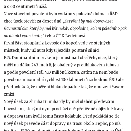
a o 60 centimetrů užší.
Nové stavební povolení bylo vydáno v polovině dubna a ŘSD
chce úsek otevřít za deset dnů.
„Otevření by měl doprovázet
slavnostní akt, který by měl být někdy dopoledne, kolem poledního pak
na dálnici vyrazí auta,"
řekla ČTK Ledvinová.
První část stoupání z Lovosic do kopců vede ve stejných
místech, kudy už auta kdysi jezdila po staré silnici
E55. Dominantním prvkem je most nad obcí Vchynice, který
měří na délku 243 metrů, je obalený v protihlukovém tubusu
a podle povolení stál 410 miliónů korun. Zatím na něm bude
povolena maximální rychlost 100 kilometrů za hodinu. ŘSD ale
předpokládá, že měření hluku dopadne tak, že omezení časem
zmizí.
Nový úsek za zhruba tři miliardy by měl ulehčit především
Lovosicím, kterými nyní prochází obě přetížené objízdné trasy
a doprava tam kvůli tomu často kolabuje. Předpokládá se, že
nový úsek převede část dopravy na trasu okolo Teplic, po níž
jezdí asi 8500 aut denně, zatímco kolem Labe směrem na Ústí