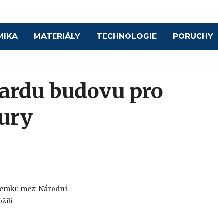
MIKA
MATERIÁLY
TECHNOLOGIE
PORUCHY
iardu budovu pro
tury
ozemku mezi Národní
žili