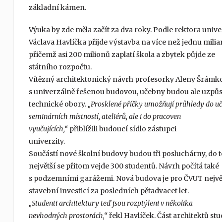
základní kámen.
Výuka by zde měla začít za dva roky. Podle rektora unive
Václava Havlíčka přijde výstavba na více než jednu mili
přičemž asi 200 milionů zaplatí škola a zbytek půjde ze
státního rozpočtu.
Vítězný architektonický návrh profesorky Aleny Šrámko
s univerzálně řešenou budovou, učebny budou ale uzpů
technické obory.
„Prosklené příčky umožňují průhledy do uč
seminárních místností, ateliérů, ale i do pracoven
vyučujících,“
přiblížili budoucí sídlo zástupci
univerzity.
Součástí nové školní budovy budou tři posluchárny, do t
největší se přitom vejde 300 studentů. Návrh počítá také
s podzemními garážemi. Nová budova je pro ČVUT nejvě
stavební investicí za posledních pětadvacet let.
„Studenti architektury teď jsou rozptýleni v několika
nevhodných prostorách,“
řekl Havlíček. Část architektů stu