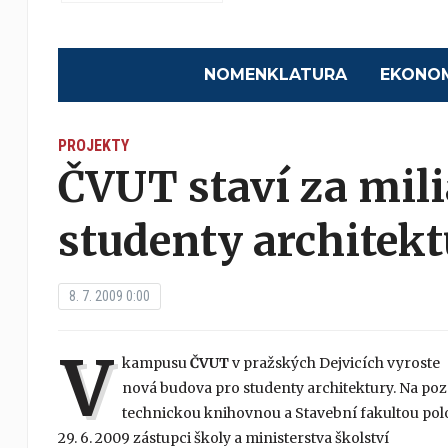
NOMENKLATURA
EKONO
PROJEKTY
ČVUT staví za mil
studenty architek
8. 7. 2009 0:00
V
kampusu
ČVUT
v pražských Dejvicích vyroste
nová budova pro studenty architektury. Na p
technickou knihovnou a Stavební fakultou polo
29. 6. 2009 zástupci školy a ministerstva školství