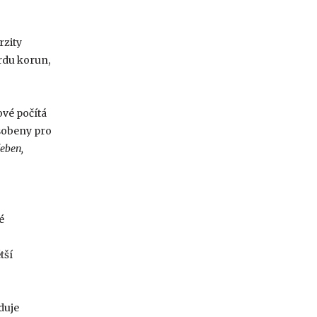
rzity
ardu korun,
vé počítá
sobeny pro
eben,
é
tší
duje