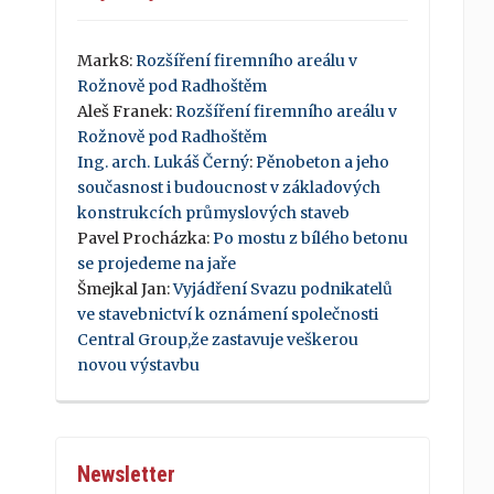
Mark8
:
Rozšíření firemního areálu v
Rožnově pod Radhoštěm
Aleš Franek
:
Rozšíření firemního areálu v
Rožnově pod Radhoštěm
Ing. arch. Lukáš Černý
:
Pěnobeton a jeho
současnost i budoucnost v základových
konstrukcích průmyslových staveb
Pavel Procházka
:
Po mostu z bílého betonu
se projedeme na jaře
Šmejkal Jan
:
Vyjádření Svazu podnikatelů
ve stavebnictví k oznámení společnosti
Central Group,že zastavuje veškerou
novou výstavbu
Newsletter