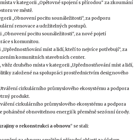
 místa v kategorii „Opětovné spojení s přírodou“ za zkoumání
storu ve městě.
egorii „Obnovení pocitu sounáležitosti“, za podporu
kulární renovace a udržitelných postupů.
i „Obnovení pocitu sounáležitosti“, za nové pojetí
ráce s komunitou.
i „Upřednostňování míst a lidí, kteří to nejvíce potřebují“, za
azením komunitních stavebních center.
vítěz druhého místa v kategorii „Upřednostňování míst a lidí,
politiky založené na spolupráci prostřednictvím designového
i „Utváření cirkulárního průmyslového ekosystému a podpora
etrný produkt.
 „Utváření cirkulárního průmyslového ekosystému a podpora
ce poháněné obnovitelnou energií k přeměně sezónní úrody.
Ukrajiny o rekonstrukci a obnovu
“ se stali:
 oceněný za obnovu opuštěné přírodní oblasti za účelem