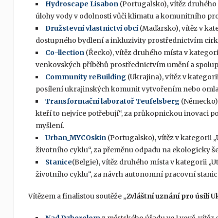
Hydroscape Lisabon
(Portugalsko), vítěz druhého
úlohy vody v odolnosti vůči klimatu a komunitního pro
Družstevní vlastnictví obcí
(Maďarsko), vítěz v kat
dostupného bydlení a inkluzivity prostřednictvím cir
Co-llection
(Řecko), vítěz druhého místa v kategori
venkovských příběhů prostřednictvím umění a spolup
Community reBuilding
(Ukrajina), vítěz v kategori
posílení ukrajinských komunit vytvořením nebo oml
Transformační laboratoř Teufelsberg
(Německo), 
kteří to nejvíce potřebují“, za průkopnickou inovaci 
myšlení.
Urban_MYCOskin
(Portugalsko), vítěz v kategori
životního cyklu“, za přeměnu odpadu na ekologicky š
Stanice
(Belgie), vítěz druhého místa v kategorii
životního cyklu“, za návrh autonomní pracovní stani
Vítězem a finalistou soutěže „
Zvláštní uznání pro úsilí 
Nad Dzherelom
z městského úřadu ve Lvově, vítěz