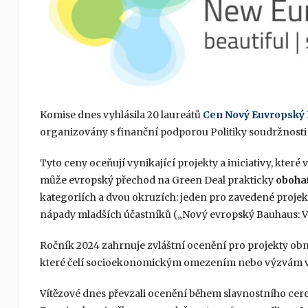
Komise dnes vyhlásila 20 laureátů
Cen Nový Euvropský
organizovány s finanční podporou Politiky soudržnosti
Tyto ceny oceňují vynikající projekty a iniciativy, které v 
může evropský přechod na Green Deal prakticky
obohat
kategoriích a dvou okruzích: jeden pro zavedené proje
nápady mladších účastníků („Nový evropský Bauhaus: V
Ročník 2024 zahrnuje zvláštní ocenění pro projekty obn
které čelí socioekonomickým omezením nebo výzvám v 
Vítězové dnes převzali ocenění během slavnostního cer