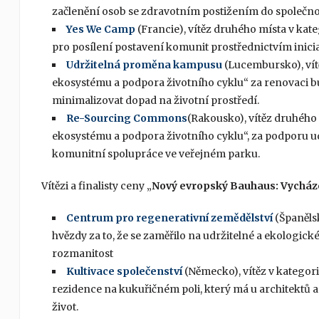
začlenění osob se zdravotním postižením do společnos
Yes We Camp
(Francie), vítěz druhého místa v kateg
pro posílení postavení komunit prostřednictvím iniciat
Udržitelná proměna kampusu
(Lucembursko), vít
ekosystému a podpora životního cyklu“ za renovaci b
minimalizovat dopad na životní prostředí.
Re-Sourcing Commons
(Rakousko), vítěz druhého
ekosystému a podpora životního cyklu“, za podporu udr
komunitní spolupráce ve veřejném parku.
Vítězi a finalisty ceny „
Nový evropský Bauhaus: Vycháze
Centrum pro regenerativní zemědělství
(Španělsk
hvězdy za to, že se zaměřilo na udržitelné a ekologic
rozmanitost
Kultivace společenství
(Německo), vítěz v kategor
rezidence na kukuřičném poli, který má u architektů 
život.