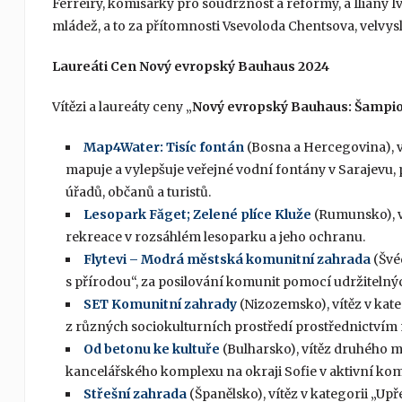
Ferreiry, komisařky pro soudržnost a reformy, a Iliany 
mládež, a to za přítomnosti Vsevoloda Chentsova, velvysl
Laureáti Cen Nový evropský Bauhaus 2024
Vítězi a laureáty ceny „
Nový evropský Bauhaus: Šampio
Map4Water: Tisíc fontán
(Bosna a Hercegovina), v
mapuje a vylepšuje veřejné vodní fontány v Sarajevu, 
úřadů, občanů a turistů.
Lesopark Făget; Zelené plíce Kluže
(Rumunsko), ví
rekreace v rozsáhlém lesoparku a jeho ochranu.
Flytevi – Modrá městská komunitní zahrada
(Švé
s přírodou“, za posilování komunit pomocí udržitelných
SET Komunitní zahrady
(Nizozemsko), vítěz v kate
z různých sociokulturních prostředí prostřednictvím
Od betonu ke kultuře
(Bulharsko), vítěz druhého m
kancelářského komplexu na okraji Sofie v aktivní kom
Střešní zahrada
(Španělsko), vítěz v kategorii „Upř