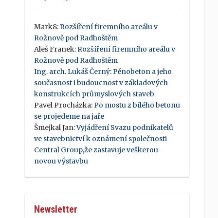
Mark8
:
Rozšíření firemního areálu v
Rožnově pod Radhoštěm
Aleš Franek
:
Rozšíření firemního areálu v
Rožnově pod Radhoštěm
Ing. arch. Lukáš Černý
:
Pěnobeton a jeho
současnost i budoucnost v základových
konstrukcích průmyslových staveb
Pavel Procházka
:
Po mostu z bílého betonu
se projedeme na jaře
Šmejkal Jan
:
Vyjádření Svazu podnikatelů
ve stavebnictví k oznámení společnosti
Central Group,že zastavuje veškerou
novou výstavbu
Newsletter