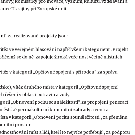
Ivanovy, komisařky pro inovace, výzkum, kulturu, vzdělávání a
ance Ukrajiny při Evropské unii.
ni
“ za realizované projekty jsou:
ítěz ve veřejném hlasování napříč všemi kategoriemi. Projekt
přičemž se do něj zapojuje široká veřejnost včetně místních
těz v kategorii „Opětovné spojení s přírodou“ za správu
dsko), vítěz druhého místa v kategorii „Opětovné spojení
 řešení v oblasti potravin a vody.
gorii „Obnovení pocitu sounáležitosti“, za propojení generací
 městské permakulturní komunitní zahrady a centra.
ísta v kategorii „Obnovení pocitu sounáležitosti“, za přeměnu
unitní prostor.
ednostňování míst a lidí, kteří to nejvíce potřebují“, za podporu