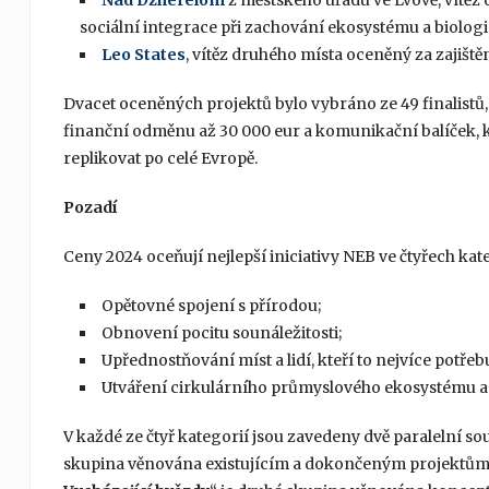
sociální integrace při zachování ekosystému a biologi
Leo States
, vítěz druhého místa oceněný za zajišt
Dvacet oceněných projektů bylo vybráno ze 49 finalistů
finanční odměnu až 30 000 eur a komunikační balíček, kt
replikovat po celé Evropě.
Pozadí
Ceny 2024 oceňují nejlepší iniciativy NEB ve čtyřech kat
Opětovné spojení s přírodou;
Obnovení pocitu sounáležitosti;
Upřednostňování míst a lidí, kteří to nejvíce potřebu
Utváření cirkulárního průmyslového ekosystému a
V každé ze čtyř kategorií jsou zavedeny dvě paralelní so
skupina věnována existujícím a dokončeným projektům s