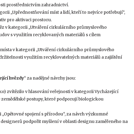
ti prostřednictvím zahradnictví.
orii „Upřednostňování míst a lidí, kteří to nejvíce potřebují“,
iv pro aktivaci prostoru.
ěz v kategorii „Utváření cirkulárního průmyslového
udov s využitím recyklovaných materiálů s cílem
 místa v kategorii „Utváření cirkulárního průmyslového
žitelnosti využitím recyklovatelných materiálů a zajištění
jící hvězdy
“ za nadějné návrhy jsou:
o) zvítězilo v hlasování veřejnosti v kategorii Vycházející
ké zemědělské postupy, které podporují biologickou
ii „Opětovné spojení s přírodou“, za návrh výzkumné
a designerů podpořit myšlení v oblasti designu zaměřeného na