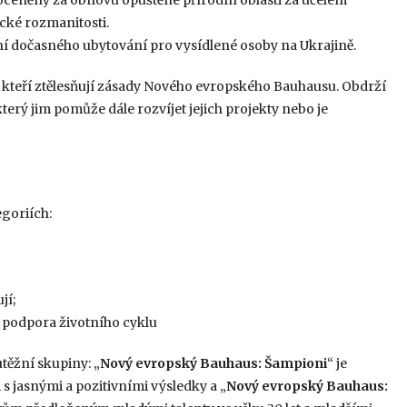
cké rozmanitosti.
ění dočasného ubytování pro vysídlené osoby na Ukrajině.
, kteří ztělesňují zásady Nového evropského Bauhausu. Obdrží
erý jim pomůže dále rozvíjet jejich projekty nebo je
egoriích:
jí;
 podpora životního cyklu
utěžní skupiny: „
Nový evropský Bauhaus: Šampioni
“ je
 jasnými a pozitivními výsledky a „
Nový evropský Bauhaus: