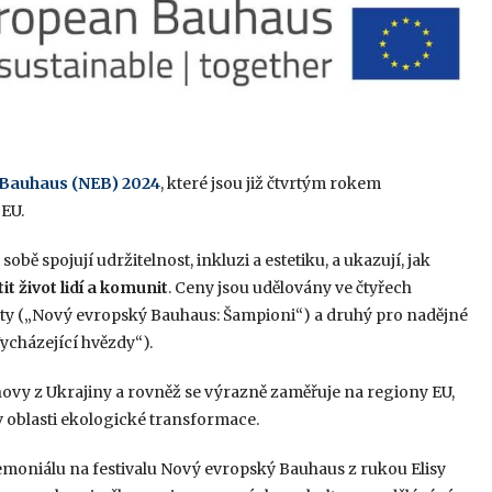
 Bauhaus (NEB) 2024
, které jsou již čtvrtým rokem
 EU.
sobě spojují udržitelnost, inkluzi a estetiku, a ukazují, jak
it život lidí a komunit
. Ceny jsou udělovány ve čtyřech
kty („Nový evropský Bauhaus: Šampioni“) a druhý pro nadějné
ycházející hvězdy“).
ovy z Ukrajiny a rovněž se výrazně zaměřuje na regiony EU,
oblasti ekologické transformace.
emoniálu na festivalu Nový evropský Bauhaus z rukou Elisy