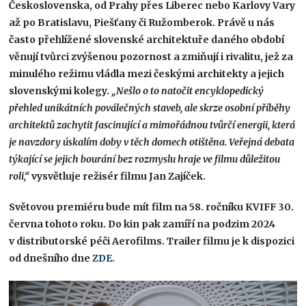
Československa, od Prahy přes Liberec nebo Karlovy Vary
až po Bratislavu, Piešťany či Ružomberok. Právě u nás
často přehlížené slovenské architektuře daného období
věnují tvůrci zvýšenou pozornost a zmiňují i rivalitu, jež za
minulého režimu vládla mezi českými architekty a jejich
slovenskými kolegy.
„Nešlo o to natočit encyklopedický
přehled unikátních poválečných staveb, ale skrze osobní příběhy
architektů zachytit fascinující a mimořádnou tvůrčí energii, která
je navzdory úskalím doby v těch domech otištěna. Veřejná debata
týkající se jejich bourání bez rozmyslu hraje ve filmu důležitou
roli,“
vysvětluje režisér filmu Jan Zajíček.
Světovou premiéru bude mít film na 58. ročníku KVIFF 30.
června tohoto roku.
Do kin pak zamíří na podzim 2024
v distributorské péči Aerofilms. Trailer filmu je k dispozici
od dnešního dne
ZDE
.