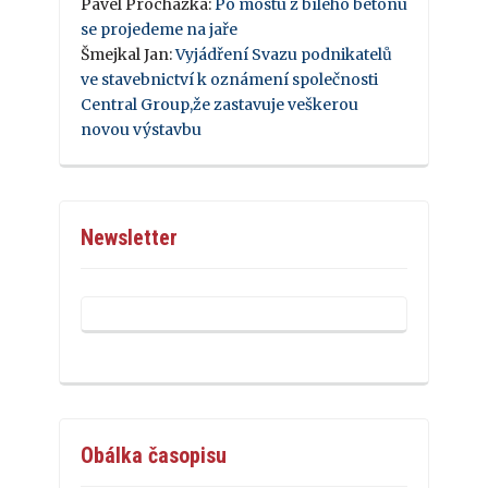
Pavel Procházka
:
Po mostu z bílého betonu
se projedeme na jaře
Šmejkal Jan
:
Vyjádření Svazu podnikatelů
ve stavebnictví k oznámení společnosti
Central Group,že zastavuje veškerou
novou výstavbu
Newsletter
Obálka časopisu