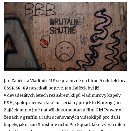
Jan Zajíček a Vladimir 518 se pracovně na filmu
Architektura
ČSSR 58–89
nesetkali poprvé. Jan Zajíček byl již
v devadesátých letech režisérem klipů Vladimirovy kapely
PSH, spolupracovali také na seriálu / projektu
Kmeny
. Jan
Zajíček mimo jiné natočil dokumentární film
Girl Power
o
ženách v graffiti a řadu oceňovaných videoklipů pro další
kapely, jako jsou Sunshine nebo Pio Squad. Jako výtvarník a