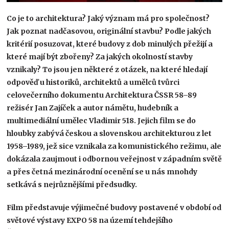
Co je to architektura? Jaký význam má pro společnost?
Jak poznat nadčasovou, originální stavbu? Podle jakých
kritérií posuzovat, které budovy z dob minulých přežijí a
které mají být zbořeny? Za jakých okolností stavby
vznikaly? To jsou jen některé z otázek, na které hledají
odpověď u historiků, architektů a umělců tvůrci
celovečerního dokumentu Architektura ČSSR 58–89
režisér Jan Zajíček a autor námětu, hudebník a
multimediální umělec Vladimir 518. Jejich film se do
hloubky zabývá českou a slovenskou architekturou z let
1958–1989, jež sice vznikala za komunistického režimu, ale
dokázala zaujmout i odbornou veřejnost v západním světě
a přes četná mezinárodní ocenění se u nás mnohdy
setkává s nejrůznějšími předsudky.
Film představuje výjimečné budovy postavené v období od
světové výstavy EXPO 58 na území tehdejšího