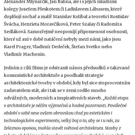
Alexander Mlynárčik, Jan Bahna, ale i s jejich mladšími
kolegy Josefem Pleskotem či Ladislavem Lábusem, které
doplňují sochař a malíř Stanislav Kolíbal a teoretici Rostislav
Švácha, Henrieta Moravčíková, Peter Szalay či Radomíra
Sedláková. Samozřejmě neopomíjí připomenout osobnosti,
které už ani v době natáčení nebyly mezi námi, jako jsou
Karel Prager, Vladimír Dedeček, Štefan Svetko nebo
Vladimír Machonin.
Jedním z cílů filmu je odstranit nános předsudků o takzvané
komunistické architektuře a poodhalit strategie
architektonické tvorby v období, kdy byl sice stoprocentním
zadavatelem stát, ale i tak se v zemi rodilo mnoho
odvážných, moderních a inspirativních staveb.
„Každá etapa
v architektuře je něčím výjimečná a hodná pozornosti. Poválečné
období v sobě nese ovšem obrovskou chuť po estetickém i
technologickém experimentu, velký boj o to, aby se i u nás, za
železnou oponou, mohla stavět světová architektura. Stavby z