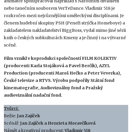
animátor spolupracoval například s Národním divadlem
nebo tanečním souborem VerTeDance. Vladimir 518 je
rozkročen mezi nejrůznějšími uměleckými disciplínami. Je
členem hudební skupiny PSH (Peneři strýčka Homeboye) a
zakladatelem nakladatelství BiggBoss, vydal mimo jiné sérii
knih o českých subkulturách Kmeny a je činný i na výtvarné
scéně.
Film vznikl v koprodukci společností FILM KOLEKTIV
(producenti Karla Stojáková a Pavel Berčík), AZYL
Production (producenti Maroš Hečko a Peter Veverka),
České televize a RTVS. Výrobu podpořily Státní fond
kinematografie, Audiovizuálny fond a Pražský
audiovizuální nadační fond.
Tvůrci:
Režie:
Jan Zajíček
Scénář:
Jan Zajíček a Henrieta Moravčíková
Námět a kreativní producent:
Vladimir 518