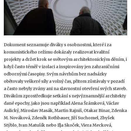
Dokument seznamuje diváky s osobnostmi, které i za
komunistického režimu dokázaly realizovat kvalitní
projekty a držet krok se světovým architektonickým děním, i
když často téměř v izolaci a inspirovány jen zahraničními
odbornými časopisy. Svým návrhům bez nadsázky
obětovaly veškeré síly a volný čas, přitom zůstávaly v pozadí
a často nebyly zvány ani na slavnostní otevření svých staveb.
Divákům zprostředkuje setkání s nejvýznamnější architekty
dané epochy, jako jsou například Alena Šrámková, Václav
Aulický, Miroslav Masák, Martin Rajniš, Otakar Binar, Zdenka
M. Nováková, Zdeněk Rothbauer, Jiří Suchomel, Zbyšek
Stýblo, Ivan Matušík nebo Iľja Skoček, Viera Mecková,