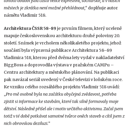
tohoto období jsou často velice expresivní, sochařské, a v našich
městech je zkrátka není možné přehlédnout,“
doplňuje autor
námětu Vladimir 518.
Architektura ČSSR 58–89
je prvním filmem, který uceleně
mapuje československou architekturu druhé poloviny 20.
století. Snímek je vrcholem několikaletého projektu, jehož
součástí byla výpravná publikace Architektura 58–89
Vladimira 518, kterou před dvěma lety vydal v nakladatelství
BiggBoss a doprovodila výstava v pražském CAMPu –
Centru architektury a městského plánování. Na publikaci
pak navázal seriál uvedený v České televizi v loňském roce.
Ke vzniku celého rozsáhlého projektu Vladimir 518 uvádí:
„
Pro mě osobně byla na začátku obyčejná zvědavost, potřeba
zjistit si informace ke stavbám, které tak silně formovaly moje
dětství. Následně přišel ale i motiv určitého aktivismu. Začal jsem
totiž v té době potkávat samotné tvůrce oněch staveb a cítil jsem z
nich obrovskou deziluzi.
“