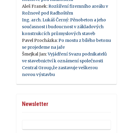
Aleš Franek
:
Rozšíření firemního areálu v
Rožnově pod Radhoštěm
Ing. arch. Lukáš Černý
:
Pěnobeton a jeho
současnost i budoucnost v základových
konstrukcích průmyslových staveb
Pavel Procházka
:
Po mostu z bílého betonu
se projedeme na jaře
Šmejkal Jan
:
Vyjádření Svazu podnikatelů
ve stavebnictví k oznámení společnosti
Central Group,že zastavuje veškerou
novou výstavbu
Newsletter