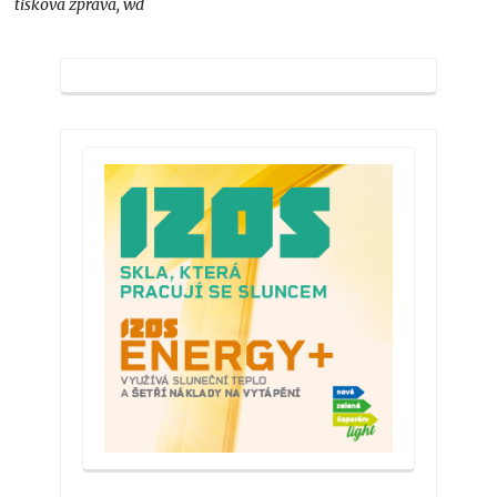
tisková zpráva, wd