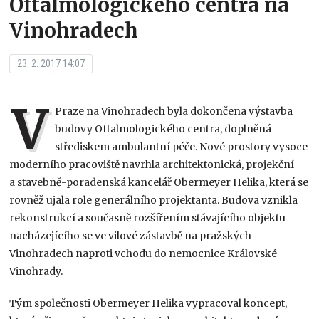
Oftalmologického centra na
Vinohradech
23. 2. 2017 14:07
V
Praze na Vinohradech byla dokončena výstavba
budovy Oftalmologického centra, doplněná
střediskem ambulantní péče. Nové prostory vysoce
moderního pracoviště navrhla architektonická, projekční
a stavebně-poradenská kancelář Obermeyer Helika, která se
rovněž ujala role generálního projektanta. Budova vznikla
rekonstrukcí a současně rozšířením stávajícího objektu
nacházejícího se ve vilové zástavbě na pražských
Vinohradech naproti vchodu do nemocnice Královské
Vinohrady.
Tým společnosti Obermeyer Helika vypracoval koncept,